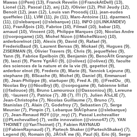
Mawas (@Pem)
(13),
Franck Revelin (@FranckAtDell)
(13),
Lionel
(12),
Pascal
(12),
anj
(12),
/Olivier
(12),
Phil Jeudy
(12),
Benoit
(12),
jean
(12),
Louis van Proosdij
(11),
jean-eudes
queffelec
(11),
LVM
(11),
jlc
(11),
Marc-Antoine
(11),
dparmen1
(11),
(@slebarque) (@slebarque)
(11),
INFO (@LINKANDEV)
(11),
FranÃ§ois
(10),
Fabrice
(10),
Filmail
(10),
babar
(10),
arnaud
(10),
Vincent
(10),
Philippe Marques
(10),
Nicolas Andre
(@corpogame)
(10),
Michel Nizon (@MichelNizon)
(10),
arderborelnot
(10),
Alexis
(9),
David
(9),
Rafael
(9),
FredericBaud
(9),
Laurent Bervas
(9),
Mickael
(9),
Hugues
(9),
ZISERMAN
(9),
Olivier Travers
(9),
Chris
(9),
jequeffelec
(9),
Yann
(9),
Fabrice Epelboin
(9),
Benjamin
(9),
BenoÃ®t Granger
(9),
laozi
(9),
Pierre YgriÃ©
(9),
(@olivez) (@olivez)
(9),
faculte
des sciences de la nature et de la vie
(9),
gepettot
(9),
arderbor elnot
(9),
Frederic
(8),
Marie
(8),
Yannick Lejeune
(8),
stephane
(8),
BScache
(8),
Michel
(8),
Daniel
(8),
Emmanuel
(8),
Jean-Philippe
(8),
startuper
(8),
Fred A.
(8),
@FredOu_
(8),
Nicolas Bry (@NicoBry)
(8),
@corpogame
(8),
fabienne billat
(@fadouce)
(8),
Bruno Lamouroux (@Dassoniou)
(8),
Lereune
(8),
~laurent
(7),
Patrice
(7),
JB
(7),
ITI
(7),
Julien Ã‰LIE
(7),
Jean-Christophe
(7),
Nicolas Guillaume
(7),
Bruno
(7),
Stanislas
(7),
Alain
(7),
Godefroy
(7),
Sebastien
(7),
Serge
Meunier
(7),
Pimpin
(7),
Lebarque StÃ©phane (@slebarque)
(7),
Jean-Renaud ROY (@jr_roy)
(7),
Pascal Lechevallier
(@PLechevallier)
(7),
veille innovation (@vinno47)
(7),
YAN
THOINET (@YanThoinet)
(7),
Fabien RAYNAUD
(@FabienRaynaud)
(7),
Partech Shaker (@PartechShaker)
(7),
Legend
(6),
Romain
(6),
JÃ©rÃ´me
(6),
Paul
(6),
Eric
(6),
Serge