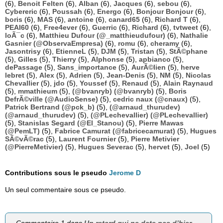
(6),
Benoit Felten
(6),
Alban
(6),
Jacques
(6),
sebou
(6),
Cybereric
(6),
Poussah
(6),
Energo
(6),
Bonjour Bonjour
(6),
boris
(6),
MAS
(6),
antoine
(6),
canard65
(6),
Richard T
(6),
PEAI60
(6),
Free4ever
(6),
Guerric
(6),
Richard
(6),
tvtweet
(6),
loÃ¯c
(6),
Matthieu Dufour (@_matthieudufour)
(6),
Nathalie
Gasnier (@ObservaEmpresa)
(6),
romu
(6),
cheramy
(6),
Jasontrisy
(6),
EtienneL
(5),
DJM
(5),
Tristan
(5),
StÃ©phane
(5),
Gilles
(5),
Thierry
(5),
Alphonse
(5),
apbianco
(5),
dePassage
(5),
Sans_importance
(5),
AurÃ©lien
(5),
herve
lebret
(5),
Alex
(5),
Adrien
(5),
Jean-Denis
(5),
NM
(5),
Nicolas
Chevallier
(5),
jdo
(5),
Youssef
(5),
Renaud
(5),
Alain Raynaud
(5),
mmathieum
(5),
(@bvanryb) (@bvanryb)
(5),
Boris
DefrÃ©ville (@AudioSense)
(5),
cedric naux (@cnaux)
(5),
Patrick Bertrand (@pck_b)
(5),
(@arnaud_thurudev)
(@arnaud_thurudev)
(5),
(@PLechevallier) (@PLechevallier)
(5),
Stanislas Segard (@El_Stanou)
(5),
Pierre Mawas
(@PemLT)
(5),
Fabrice Camurat (@fabricecamurat)
(5),
Hugues
SÃ©vÃ©rac
(5),
Laurent Fournier
(5),
Pierre Metivier
(@PierreMetivier)
(5),
Hugues Severac
(5),
hervet
(5),
Joel
(5)
Contributions sous le pseudo
Jerome D
Un seul commentaire sous ce pseudo.