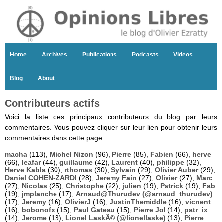
Home
Archives
Publications
Podcasts
Videos
Blog
About
Contributeurs actifs
Voici la liste des principaux contributeurs du blog par leurs
commentaires. Vous pouvez cliquer sur leur lien pour obtenir leurs
commentaires dans cette page :
macha
(113),
Michel Nizon
(96),
Pierre
(85),
Fabien
(66),
herve
(66),
leafar
(44),
guillaume
(42),
Laurent
(40),
philippe
(32),
Herve Kabla
(30),
rthomas
(30),
Sylvain
(29),
Olivier Auber
(29),
Daniel COHEN-ZARDI
(28),
Jeremy Fain
(27),
Olivier
(27),
Marc
(27),
Nicolas
(25),
Christophe
(22),
julien
(19),
Patrick
(19),
Fab
(19),
jmplanche
(17),
Arnaud@Thurudev (@arnaud_thurudev)
(17),
Jeremy
(16),
OlivierJ
(16),
JustinThemiddle
(16),
vicnent
(16),
bobonofx
(15),
Paul Gateau
(15),
Pierre Jol
(14),
patr_ix
(14),
Jerome
(13),
Lionel LaskÃ© (@lionellaske)
(13),
Pierre