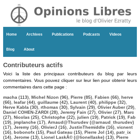
Home
Archives
Publications
Podcasts
Videos
Blog
About
Contributeurs actifs
Voici la liste des principaux contributeurs du blog par leurs
commentaires. Vous pouvez cliquer sur leur lien pour obtenir leurs
commentaires dans cette page :
macha
(113),
Michel Nizon
(96),
Pierre
(85),
Fabien
(66),
herve
(66),
leafar
(44),
guillaume
(42),
Laurent
(40),
philippe
(32),
Herve Kabla
(30),
rthomas
(30),
Sylvain
(29),
Olivier Auber
(29),
Daniel COHEN-ZARDI
(28),
Jeremy Fain
(27),
Olivier
(27),
Marc
(27),
Nicolas
(25),
Christophe
(22),
julien
(19),
Patrick
(19),
Fab
(19),
jmplanche
(17),
Arnaud@Thurudev (@arnaud_thurudev)
(17),
Jeremy
(16),
OlivierJ
(16),
JustinThemiddle
(16),
vicnent
(16),
bobonofx
(15),
Paul Gateau
(15),
Pierre Jol
(14),
patr_ix
(14),
Jerome
(13),
Lionel LaskÃ© (@lionellaske)
(13),
Pierre