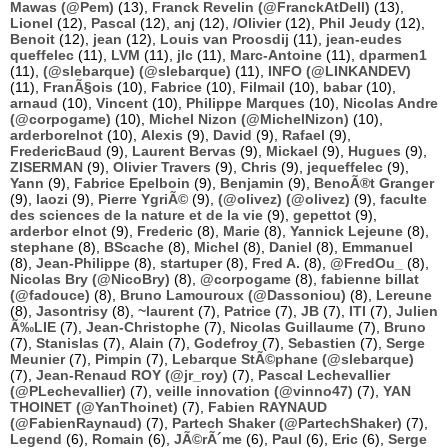
Mawas (@Pem)
(13),
Franck Revelin (@FranckAtDell)
(13),
Lionel
(12),
Pascal
(12),
anj
(12),
/Olivier
(12),
Phil Jeudy
(12),
Benoit
(12),
jean
(12),
Louis van Proosdij
(11),
jean-eudes
queffelec
(11),
LVM
(11),
jlc
(11),
Marc-Antoine
(11),
dparmen1
(11),
(@slebarque) (@slebarque)
(11),
INFO (@LINKANDEV)
(11),
FranÃ§ois
(10),
Fabrice
(10),
Filmail
(10),
babar
(10),
arnaud
(10),
Vincent
(10),
Philippe Marques
(10),
Nicolas Andre
(@corpogame)
(10),
Michel Nizon (@MichelNizon)
(10),
arderborelnot
(10),
Alexis
(9),
David
(9),
Rafael
(9),
FredericBaud
(9),
Laurent Bervas
(9),
Mickael
(9),
Hugues
(9),
ZISERMAN
(9),
Olivier Travers
(9),
Chris
(9),
jequeffelec
(9),
Yann
(9),
Fabrice Epelboin
(9),
Benjamin
(9),
BenoÃ®t Granger
(9),
laozi
(9),
Pierre YgriÃ©
(9),
(@olivez) (@olivez)
(9),
faculte
des sciences de la nature et de la vie
(9),
gepettot
(9),
arderbor elnot
(9),
Frederic
(8),
Marie
(8),
Yannick Lejeune
(8),
stephane
(8),
BScache
(8),
Michel
(8),
Daniel
(8),
Emmanuel
(8),
Jean-Philippe
(8),
startuper
(8),
Fred A.
(8),
@FredOu_
(8),
Nicolas Bry (@NicoBry)
(8),
@corpogame
(8),
fabienne billat
(@fadouce)
(8),
Bruno Lamouroux (@Dassoniou)
(8),
Lereune
(8),
Jasontrisy
(8),
~laurent
(7),
Patrice
(7),
JB
(7),
ITI
(7),
Julien
Ã‰LIE
(7),
Jean-Christophe
(7),
Nicolas Guillaume
(7),
Bruno
(7),
Stanislas
(7),
Alain
(7),
Godefroy
(7),
Sebastien
(7),
Serge
Meunier
(7),
Pimpin
(7),
Lebarque StÃ©phane (@slebarque)
(7),
Jean-Renaud ROY (@jr_roy)
(7),
Pascal Lechevallier
(@PLechevallier)
(7),
veille innovation (@vinno47)
(7),
YAN
THOINET (@YanThoinet)
(7),
Fabien RAYNAUD
(@FabienRaynaud)
(7),
Partech Shaker (@PartechShaker)
(7),
Legend
(6),
Romain
(6),
JÃ©rÃ´me
(6),
Paul
(6),
Eric
(6),
Serge