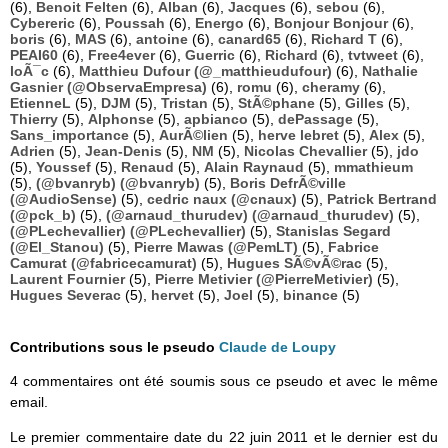
(6),
Benoit Felten
(6),
Alban
(6),
Jacques
(6),
sebou
(6),
Cybereric
(6),
Poussah
(6),
Energo
(6),
Bonjour Bonjour
(6),
boris
(6),
MAS
(6),
antoine
(6),
canard65
(6),
Richard T
(6),
PEAI60
(6),
Free4ever
(6),
Guerric
(6),
Richard
(6),
tvtweet
(6),
loÃ¯c
(6),
Matthieu Dufour (@_matthieudufour)
(6),
Nathalie
Gasnier (@ObservaEmpresa)
(6),
romu
(6),
cheramy
(6),
EtienneL
(5),
DJM
(5),
Tristan
(5),
StÃ©phane
(5),
Gilles
(5),
Thierry
(5),
Alphonse
(5),
apbianco
(5),
dePassage
(5),
Sans_importance
(5),
AurÃ©lien
(5),
herve lebret
(5),
Alex
(5),
Adrien
(5),
Jean-Denis
(5),
NM
(5),
Nicolas Chevallier
(5),
jdo
(5),
Youssef
(5),
Renaud
(5),
Alain Raynaud
(5),
mmathieum
(5),
(@bvanryb) (@bvanryb)
(5),
Boris DefrÃ©ville
(@AudioSense)
(5),
cedric naux (@cnaux)
(5),
Patrick Bertrand
(@pck_b)
(5),
(@arnaud_thurudev) (@arnaud_thurudev)
(5),
(@PLechevallier) (@PLechevallier)
(5),
Stanislas Segard
(@El_Stanou)
(5),
Pierre Mawas (@PemLT)
(5),
Fabrice
Camurat (@fabricecamurat)
(5),
Hugues SÃ©vÃ©rac
(5),
Laurent Fournier
(5),
Pierre Metivier (@PierreMetivier)
(5),
Hugues Severac
(5),
hervet
(5),
Joel
(5),
binance
(5)
Contributions sous le pseudo
Claude de Loupy
4 commentaires ont été soumis sous ce pseudo et avec le même
email.
Le premier commentaire date du 22 juin 2011 et le dernier est du