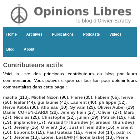
Home
Archives
Publications
Podcasts
Videos
Blog
About
Contributeurs actifs
Voici la liste des principaux contributeurs du blog par leurs
commentaires. Vous pouvez cliquer sur leur lien pour obtenir leurs
commentaires dans cette page :
macha
(113),
Michel Nizon
(96),
Pierre
(85),
Fabien
(66),
herve
(66),
leafar
(44),
guillaume
(42),
Laurent
(40),
philippe
(32),
Herve Kabla
(30),
rthomas
(30),
Sylvain
(29),
Olivier Auber
(29),
Daniel COHEN-ZARDI
(28),
Jeremy Fain
(27),
Olivier
(27),
Marc
(27),
Nicolas
(25),
Christophe
(22),
julien
(19),
Patrick
(19),
Fab
(19),
jmplanche
(17),
Arnaud@Thurudev (@arnaud_thurudev)
(17),
Jeremy
(16),
OlivierJ
(16),
JustinThemiddle
(16),
vicnent
(16),
bobonofx
(15),
Paul Gateau
(15),
Pierre Jol
(14),
patr_ix
(14),
Jerome
(13),
Lionel LaskÃ© (@lionellaske)
(13),
Pierre