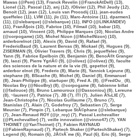
Mawas (@Pem)
(13),
Franck Revelin (@FranckAtDell)
(13),
Lionel
(12),
Pascal
(12),
anj
(12),
/Olivier
(12),
Phil Jeudy
(12),
Benoit
(12),
jean
(12),
Louis van Proosdij
(11),
jean-eudes
queffelec
(11),
LVM
(11),
jlc
(11),
Marc-Antoine
(11),
dparmen1
(11),
(@slebarque) (@slebarque)
(11),
INFO (@LINKANDEV)
(11),
FranÃ§ois
(10),
Fabrice
(10),
Filmail
(10),
babar
(10),
arnaud
(10),
Vincent
(10),
Philippe Marques
(10),
Nicolas Andre
(@corpogame)
(10),
Michel Nizon (@MichelNizon)
(10),
arderborelnot
(10),
Alexis
(9),
David
(9),
Rafael
(9),
FredericBaud
(9),
Laurent Bervas
(9),
Mickael
(9),
Hugues
(9),
ZISERMAN
(9),
Olivier Travers
(9),
Chris
(9),
jequeffelec
(9),
Yann
(9),
Fabrice Epelboin
(9),
Benjamin
(9),
BenoÃ®t Granger
(9),
laozi
(9),
Pierre YgriÃ©
(9),
(@olivez) (@olivez)
(9),
faculte
des sciences de la nature et de la vie
(9),
gepettot
(9),
arderbor elnot
(9),
Frederic
(8),
Marie
(8),
Yannick Lejeune
(8),
stephane
(8),
BScache
(8),
Michel
(8),
Daniel
(8),
Emmanuel
(8),
Jean-Philippe
(8),
startuper
(8),
Fred A.
(8),
@FredOu_
(8),
Nicolas Bry (@NicoBry)
(8),
@corpogame
(8),
fabienne billat
(@fadouce)
(8),
Bruno Lamouroux (@Dassoniou)
(8),
Lereune
(8),
~laurent
(7),
Patrice
(7),
JB
(7),
ITI
(7),
Julien Ã‰LIE
(7),
Jean-Christophe
(7),
Nicolas Guillaume
(7),
Bruno
(7),
Stanislas
(7),
Alain
(7),
Godefroy
(7),
Sebastien
(7),
Serge
Meunier
(7),
Pimpin
(7),
Lebarque StÃ©phane (@slebarque)
(7),
Jean-Renaud ROY (@jr_roy)
(7),
Pascal Lechevallier
(@PLechevallier)
(7),
veille innovation (@vinno47)
(7),
YAN
THOINET (@YanThoinet)
(7),
Fabien RAYNAUD
(@FabienRaynaud)
(7),
Partech Shaker (@PartechShaker)
(7),
Legend
(6),
Romain
(6),
JÃ©rÃ´me
(6),
Paul
(6),
Eric
(6),
Serge