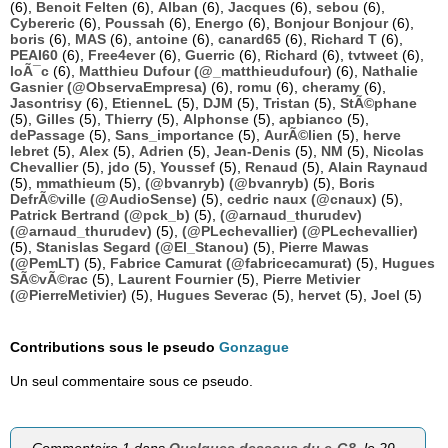
(6),
Benoit Felten
(6),
Alban
(6),
Jacques
(6),
sebou
(6),
Cybereric
(6),
Poussah
(6),
Energo
(6),
Bonjour Bonjour
(6),
boris
(6),
MAS
(6),
antoine
(6),
canard65
(6),
Richard T
(6),
PEAI60
(6),
Free4ever
(6),
Guerric
(6),
Richard
(6),
tvtweet
(6),
loÃ¯c
(6),
Matthieu Dufour (@_matthieudufour)
(6),
Nathalie
Gasnier (@ObservaEmpresa)
(6),
romu
(6),
cheramy
(6),
Jasontrisy
(6),
EtienneL
(5),
DJM
(5),
Tristan
(5),
StÃ©phane
(5),
Gilles
(5),
Thierry
(5),
Alphonse
(5),
apbianco
(5),
dePassage
(5),
Sans_importance
(5),
AurÃ©lien
(5),
herve
lebret
(5),
Alex
(5),
Adrien
(5),
Jean-Denis
(5),
NM
(5),
Nicolas
Chevallier
(5),
jdo
(5),
Youssef
(5),
Renaud
(5),
Alain Raynaud
(5),
mmathieum
(5),
(@bvanryb) (@bvanryb)
(5),
Boris
DefrÃ©ville (@AudioSense)
(5),
cedric naux (@cnaux)
(5),
Patrick Bertrand (@pck_b)
(5),
(@arnaud_thurudev)
(@arnaud_thurudev)
(5),
(@PLechevallier) (@PLechevallier)
(5),
Stanislas Segard (@El_Stanou)
(5),
Pierre Mawas
(@PemLT)
(5),
Fabrice Camurat (@fabricecamurat)
(5),
Hugues
SÃ©vÃ©rac
(5),
Laurent Fournier
(5),
Pierre Metivier
(@PierreMetivier)
(5),
Hugues Severac
(5),
hervet
(5),
Joel
(5)
Contributions sous le pseudo
Gonzague
Un seul commentaire sous ce pseudo.