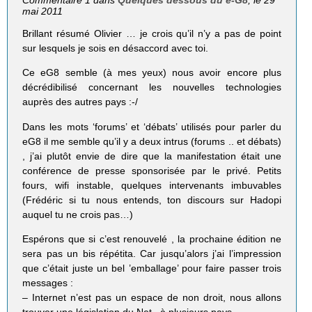
Commentaire 1 dans
Quelques dessous du e-G8
, le 29
mai 2011
Brillant résumé Olivier … je crois qu’il n’y a pas de point
sur lesquels je sois en désaccord avec toi.
Ce eG8 semble (à mes yeux) nous avoir encore plus
décrédibilisé concernant les nouvelles technologies
auprès des autres pays :-/
Dans les mots ‘forums’ et ‘débats’ utilisés pour parler du
eG8 il me semble qu’il y a deux intrus (forums .. et débats)
, j’ai plutôt envie de dire que la manifestation était une
conférence de presse sponsorisée par le privé. Petits
fours, wifi instable, quelques intervenants imbuvables
(Frédéric si tu nous entends, ton discours sur Hadopi
auquel tu ne crois pas…)
Espérons que si c’est renouvelé , la prochaine édition ne
sera pas un bis répétita. Car jusqu’alors j’ai l’impression
que c’était juste un bel ’emballage’ pour faire passer trois
messages :
– Internet n’est pas un espace de non droit, nous allons
trouver une législation du Net , à plusieurs pays.