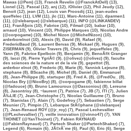
Mawas (@Pem)
(13),
Franck Revelin (@FranckAtDell)
(13),
Lionel
(12),
Pascal
(12),
anj
(12),
/Olivier
(12),
Phil Jeudy
(12),
Benoit
(12),
jean
(12),
Louis van Proosdij
(11),
jean-eudes
queffelec
(11),
LVM
(11),
jlc
(11),
Marc-Antoine
(11),
dparmen1
(11),
(@slebarque) (@slebarque)
(11),
INFO (@LINKANDEV)
(11),
FranÃ§ois
(10),
Fabrice
(10),
Filmail
(10),
babar
(10),
arnaud
(10),
Vincent
(10),
Philippe Marques
(10),
Nicolas Andre
(@corpogame)
(10),
Michel Nizon (@MichelNizon)
(10),
arderborelnot
(10),
Alexis
(9),
David
(9),
Rafael
(9),
FredericBaud
(9),
Laurent Bervas
(9),
Mickael
(9),
Hugues
(9),
ZISERMAN
(9),
Olivier Travers
(9),
Chris
(9),
jequeffelec
(9),
Yann
(9),
Fabrice Epelboin
(9),
Benjamin
(9),
BenoÃ®t Granger
(9),
laozi
(9),
Pierre YgriÃ©
(9),
(@olivez) (@olivez)
(9),
faculte
des sciences de la nature et de la vie
(9),
gepettot
(9),
arderbor elnot
(9),
Frederic
(8),
Marie
(8),
Yannick Lejeune
(8),
stephane
(8),
BScache
(8),
Michel
(8),
Daniel
(8),
Emmanuel
(8),
Jean-Philippe
(8),
startuper
(8),
Fred A.
(8),
@FredOu_
(8),
Nicolas Bry (@NicoBry)
(8),
@corpogame
(8),
fabienne billat
(@fadouce)
(8),
Bruno Lamouroux (@Dassoniou)
(8),
Lereune
(8),
Jasontrisy
(8),
~laurent
(7),
Patrice
(7),
JB
(7),
ITI
(7),
Julien
Ã‰LIE
(7),
Jean-Christophe
(7),
Nicolas Guillaume
(7),
Bruno
(7),
Stanislas
(7),
Alain
(7),
Godefroy
(7),
Sebastien
(7),
Serge
Meunier
(7),
Pimpin
(7),
Lebarque StÃ©phane (@slebarque)
(7),
Jean-Renaud ROY (@jr_roy)
(7),
Pascal Lechevallier
(@PLechevallier)
(7),
veille innovation (@vinno47)
(7),
YAN
THOINET (@YanThoinet)
(7),
Fabien RAYNAUD
(@FabienRaynaud)
(7),
Partech Shaker (@PartechShaker)
(7),
Legend
(6),
Romain
(6),
JÃ©rÃ´me
(6),
Paul
(6),
Eric
(6),
Serge