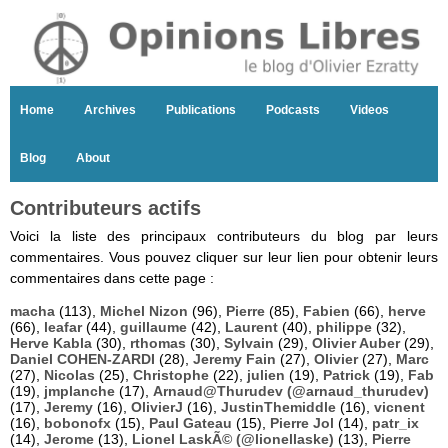
Home
Archives
Publications
Podcasts
Videos
Blog
About
Contributeurs actifs
Voici la liste des principaux contributeurs du blog par leurs
commentaires. Vous pouvez cliquer sur leur lien pour obtenir leurs
commentaires dans cette page :
macha
(113),
Michel Nizon
(96),
Pierre
(85),
Fabien
(66),
herve
(66),
leafar
(44),
guillaume
(42),
Laurent
(40),
philippe
(32),
Herve Kabla
(30),
rthomas
(30),
Sylvain
(29),
Olivier Auber
(29),
Daniel COHEN-ZARDI
(28),
Jeremy Fain
(27),
Olivier
(27),
Marc
(27),
Nicolas
(25),
Christophe
(22),
julien
(19),
Patrick
(19),
Fab
(19),
jmplanche
(17),
Arnaud@Thurudev (@arnaud_thurudev)
(17),
Jeremy
(16),
OlivierJ
(16),
JustinThemiddle
(16),
vicnent
(16),
bobonofx
(15),
Paul Gateau
(15),
Pierre Jol
(14),
patr_ix
(14),
Jerome
(13),
Lionel LaskÃ© (@lionellaske)
(13),
Pierre