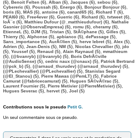
(6),
Benoit Felten
(6),
Alban
(6),
Jacques
(6),
sebou
(6),
Cybereric
(6),
Poussah
(6),
Energo
(6),
Bonjour Bonjour
(6),
boris
(6),
MAS
(6),
antoine
(6),
canard65
(6),
Richard T
(6),
PEAI60
(6),
Free4ever
(6),
Guerric
(6),
Richard
(6),
tvtweet
(6),
loÃ¯c
(6),
Matthieu Dufour (@_matthieudufour)
(6),
Nathalie
Gasnier (@ObservaEmpresa)
(6),
romu
(6),
cheramy
(6),
EtienneL
(5),
DJM
(5),
Tristan
(5),
StÃ©phane
(5),
Gilles
(5),
Thierry
(5),
Alphonse
(5),
apbianco
(5),
dePassage
(5),
Sans_importance
(5),
AurÃ©lien
(5),
herve lebret
(5),
Alex
(5),
Adrien
(5),
Jean-Denis
(5),
NM
(5),
Nicolas Chevallier
(5),
jdo
(5),
Youssef
(5),
Renaud
(5),
Alain Raynaud
(5),
mmathieum
(5),
(@bvanryb) (@bvanryb)
(5),
Boris DefrÃ©ville
(@AudioSense)
(5),
cedric naux (@cnaux)
(5),
Patrick Bertrand
(@pck_b)
(5),
(@arnaud_thurudev) (@arnaud_thurudev)
(5),
(@PLechevallier) (@PLechevallier)
(5),
Stanislas Segard
(@El_Stanou)
(5),
Pierre Mawas (@PemLT)
(5),
Fabrice
Camurat (@fabricecamurat)
(5),
Hugues SÃ©vÃ©rac
(5),
Laurent Fournier
(5),
Pierre Metivier (@PierreMetivier)
(5),
Hugues Severac
(5),
hervet
(5),
Joel
(5)
Contributions sous le pseudo
Petit G.
Un seul commentaire sous ce pseudo.