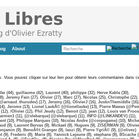
log
About
es. Vous pouvez cliquer sur leur lien pour obtenir leurs commentaires dans ce
far
(44),
guillaume
(42),
Laurent
(40),
philippe
(32),
Herve Kabla
(30),
8),
Jeremy Fain
(27),
Olivier
(27),
Marc
(27),
Nicolas
(25),
Christophe
(22),
@arnaud_thurudev)
(17),
Jeremy
(16),
OlivierJ
(16),
JustinThemiddle
(16)
14),
Jerome
(13),
Lionel LaskÃ© (@lionellaske)
(13),
Pierre Mawas (@Pe
(12),
/Olivier
(12),
Phil Jeudy
(12),
Benoit
(12),
jean
(12),
Louis van Proos
armen1
(11),
(@slebarque) (@slebarque)
(11),
INFO (@LINKANDEV)
(11),
ent
(10),
Philippe Marques
(10),
Nicolas Andre (@corpogame)
(10),
Miche
aud
(9),
Laurent Bervas
(9),
Mickael
(9),
Hugues
(9),
ZISERMAN
(9),
Olivie
enjamin
(9),
BenoÃ®t Granger
(9),
laozi
(9),
Pierre YgriÃ©
(9),
(@olivez)
ot
(9),
Frederic
(8),
Marie
(8),
Yannick Lejeune
(8),
stephane
(8),
BScache
(