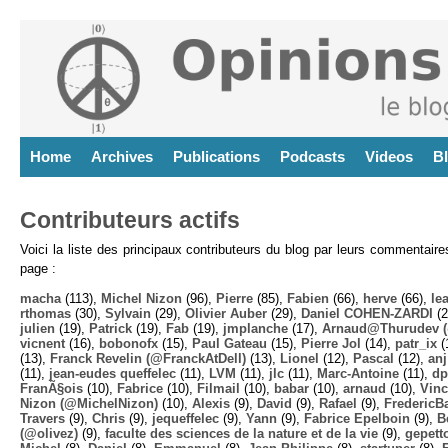
Home
Archives
Publications
Podcasts
Videos
B
Contributeurs actifs
Voici la liste des principaux contributeurs du blog par leurs commentair
page :
macha
(113),
Michel Nizon
(96),
Pierre
(85),
Fabien
(66),
herve
(66),
lea
rthomas
(30),
Sylvain
(29),
Olivier Auber
(29),
Daniel COHEN-ZARDI
(2
julien
(19),
Patrick
(19),
Fab
(19),
jmplanche
(17),
Arnaud@Thurudev (
vicnent
(16),
bobonofx
(15),
Paul Gateau
(15),
Pierre Jol
(14),
patr_ix
(
(13),
Franck Revelin (@FranckAtDell)
(13),
Lionel
(12),
Pascal
(12),
anj
(11),
jean-eudes queffelec
(11),
LVM
(11),
jlc
(11),
Marc-Antoine
(11),
dp
FranÃ§ois
(10),
Fabrice
(10),
Filmail
(10),
babar
(10),
arnaud
(10),
Vinc
Nizon (@MichelNizon)
(10),
Alexis
(9),
David
(9),
Rafael
(9),
FredericB
Travers
(9),
Chris
(9),
jequeffelec
(9),
Yann
(9),
Fabrice Epelboin
(9),
B
(@olivez)
(9),
faculte des sciences de la nature et de la vie
(9),
gepett