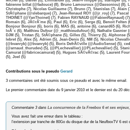
Michel
(8),
Daniel
(8),
Emmanuel
(8),
Jean-Philippe
(8),
startuper
(8),
fabienne billat (@fadouce)
(8),
Bruno Lamouroux (@Dassoniou)
(8),
L
Christophe
(7),
Nicolas Guillaume
(7),
Bruno
(7),
Stanislas
(7),
Alain
(
StÃ©phane (@slebarque)
(7),
Jean-Renaud ROY (@jr_roy)
(7),
Pascal 
THOINET (@YanThoinet)
(7),
Fabien RAYNAUD (@FabienRaynaud)
(7
Romain
(6),
JÃ©rÃ´me
(6),
Paul
(6),
Eric
(6),
Serge
(6),
Benoit Felten
(
Bonjour Bonjour
(6),
boris
(6),
MAS
(6),
antoine
(6),
canard65
(6),
Ric
loÃ¯c
(6),
Matthieu Dufour (@_matthieudufour)
(6),
Nathalie Gasnier
DJM
(5),
Tristan
(5),
StÃ©phane
(5),
Gilles
(5),
Thierry
(5),
Alphonse
(5
lebret
(5),
Alex
(5),
Adrien
(5),
Jean-Denis
(5),
NM
(5),
Nicolas Chevalli
(@bvanryb) (@bvanryb)
(5),
Boris DefrÃ©ville (@AudioSense)
(5),
ced
(@arnaud_thurudev)
(5),
(@PLechevallier) (@PLechevallier)
(5),
Stani
Camurat (@fabricecamurat)
(5),
Hugues SÃ©vÃ©rac
(5),
Laurent Four
(5),
Joel
(5)
Contributions sous le pseudo
Gerard
3 commentaires ont été soumis sous ce pseudo et avec le même email.
Le premier commentaire date du 9 janvier 2010 et le dernier est du 20 dé
Commentaire 3 dans
La concurrence de la Freebox 6 et ses enjeux
Vous avez fait une erreur dans le tableau :
l’extension par tranche de 80Go du disque dur de la NeufboxTV 6 est d