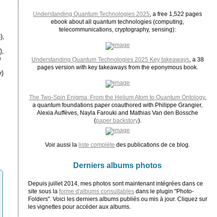
Understanding Quantum Technologies 2025
, a free 1,522 pages
ebook about all quantum technologies (computing,
telecommunications, cryptography, sensing):
),
),
e
Understanding Quantum Technologies 2025 Key takeaways
, a 38
pages version with key takeaways from the eponymous book.
)
The Two-Spin Enigma: From the Helium Atom to Quantum Ontology
,
a quantum foundations paper coauthored with Philippe Grangier,
Alexia Auffèves, Nayla Farouki and Mathias Van den Bossche
(
paper backstory
).
Voir aussi la
liste complète
des publications de ce blog.
Derniers albums photos
Depuis juillet 2014, mes photos sont maintenant intégrées dans ce
site sous la
forme d'albums consultables
dans le plugin "Photo-
Folders". Voici les derniers albums publiés ou mis à jour. Cliquez sur
les vignettes pour accéder aux albums.