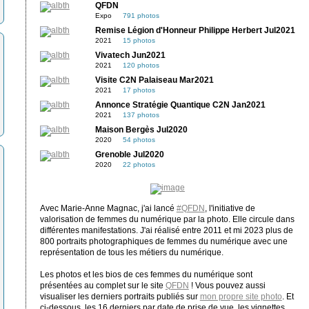
QFDN
Expo
791 photos
Remise Légion d'Honneur Philippe Herbert Jul2021
2021
15 photos
Vivatech Jun2021
2021
120 photos
Visite C2N Palaiseau Mar2021
2021
17 photos
Annonce Stratégie Quantique C2N Jan2021
2021
137 photos
Maison Bergès Jul2020
2020
54 photos
Grenoble Jul2020
2020
22 photos
Avec Marie-Anne Magnac, j'ai lancé
#QFDN
, l'initiative de
valorisation de femmes du numérique par la photo. Elle circule dans
différentes manifestations. J'ai réalisé entre 2011 et mi 2023 plus de
800 portraits photographiques de femmes du numérique avec une
représentation de tous les métiers du numérique.
Les photos et les bios de ces femmes du numérique sont
présentées au complet sur le site
QFDN
! Vous pouvez aussi
visualiser les derniers portraits publiés sur
mon propre site photo
. Et
ci-dessous, les 16 derniers par date de prise de vue, les vignettes