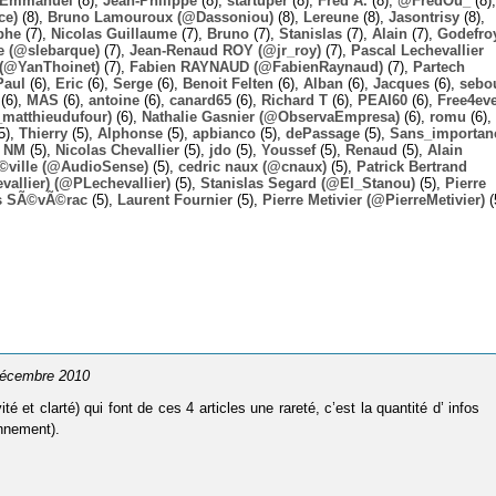
Emmanuel
(8),
Jean-Philippe
(8),
startuper
(8),
Fred A.
(8),
@FredOu_
(8),
ce)
(8),
Bruno Lamouroux (@Dassoniou)
(8),
Lereune
(8),
Jasontrisy
(8),
phe
(7),
Nicolas Guillaume
(7),
Bruno
(7),
Stanislas
(7),
Alain
(7),
Godefro
 (@slebarque)
(7),
Jean-Renaud ROY (@jr_roy)
(7),
Pascal Lechevallier
(@YanThoinet)
(7),
Fabien RAYNAUD (@FabienRaynaud)
(7),
Partech
Paul
(6),
Eric
(6),
Serge
(6),
Benoit Felten
(6),
Alban
(6),
Jacques
(6),
sebo
(6),
MAS
(6),
antoine
(6),
canard65
(6),
Richard T
(6),
PEAI60
(6),
Free4ev
_matthieudufour)
(6),
Nathalie Gasnier (@ObservaEmpresa)
(6),
romu
(6),
5),
Thierry
(5),
Alphonse
(5),
apbianco
(5),
dePassage
(5),
Sans_importan
,
NM
(5),
Nicolas Chevallier
(5),
jdo
(5),
Youssef
(5),
Renaud
(5),
Alain
Ã©ville (@AudioSense)
(5),
cedric naux (@cnaux)
(5),
Patrick Bertrand
allier) (@PLechevallier)
(5),
Stanislas Segard (@El_Stanou)
(5),
Pierre
s SÃ©vÃ©rac
(5),
Laurent Fournier
(5),
Pierre Metivier (@PierreMetivier)
(
 décembre 2010
é et clarté) qui font de ces 4 articles une rareté, c’est la quantité d’ infos
onnement).