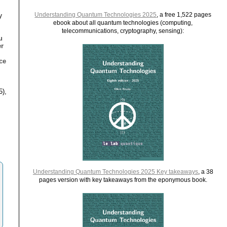
Understanding Quantum Technologies 2025
, a free 1,522 pages
y
ebook about all quantum technologies (computing,
telecommunications, cryptography, sensing):
u
er
ce
5),
Understanding Quantum Technologies 2025 Key takeaways
, a 38
pages version with key takeaways from the eponymous book.