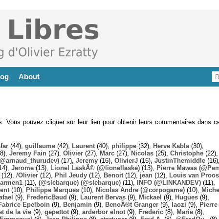
log
About
es. Vous pouvez cliquer sur leur lien pour obtenir leurs commentaires dans ce
far
(44),
guillaume
(42),
Laurent
(40),
philippe
(32),
Herve Kabla
(30),
8),
Jeremy Fain
(27),
Olivier
(27),
Marc
(27),
Nicolas
(25),
Christophe
(22),
@arnaud_thurudev)
(17),
Jeremy
(16),
OlivierJ
(16),
JustinThemiddle
(16)
14),
Jerome
(13),
Lionel LaskÃ© (@lionellaske)
(13),
Pierre Mawas (@Pe
(12),
/Olivier
(12),
Phil Jeudy
(12),
Benoit
(12),
jean
(12),
Louis van Proos
armen1
(11),
(@slebarque) (@slebarque)
(11),
INFO (@LINKANDEV)
(11),
ent
(10),
Philippe Marques
(10),
Nicolas Andre (@corpogame)
(10),
Miche
afael
(9),
FredericBaud
(9),
Laurent Bervas
(9),
Mickael
(9),
Hugues
(9),
Fabrice Epelboin
(9),
Benjamin
(9),
BenoÃ®t Granger
(9),
laozi
(9),
Pierre
t de la vie
(9),
gepettot
(9),
arderbor elnot
(9),
Frederic
(8),
Marie
(8),