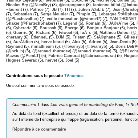
Yannick Lejeune
(8),
stephane
(8),
BScache
(8),
Michel
(8),
Daniel
(8),
Nicolas Bry (@NicoBry)
(8),
@corpogame
(8),
fabienne billat (@fadou
~laurent
(7),
Patrice
(7),
JB
(7),
ITI
(7),
Julien Ã‰LIE
(7),
Jean-Christo
(7),
Sebastien
(7),
Serge Meunier
(7),
Pimpin
(7),
Lebarque StÃ©phane
(@PLechevallier)
(7),
veille innovation (@vinno47)
(7),
YAN THOINET 
Shaker (@PartechShaker)
(7),
Legend
(6),
Romain
(6),
JÃ©rÃ´me
(6),
(6),
Cybereric
(6),
Poussah
(6),
Energo
(6),
Bonjour Bonjour
(6),
boris
(6),
Guerric
(6),
Richard
(6),
tvtweet
(6),
loÃ¯c
(6),
Matthieu Dufour (@
cheramy
(6),
EtienneL
(5),
DJM
(5),
Tristan
(5),
StÃ©phane
(5),
Gilles
(
(5),
AurÃ©lien
(5),
herve lebret
(5),
Alex
(5),
Adrien
(5),
Jean-Denis
(5)
Raynaud
(5),
mmathieum
(5),
(@bvanryb) (@bvanryb)
(5),
Boris Defr
(@pck_b)
(5),
(@arnaud_thurudev) (@arnaud_thurudev)
(5),
(@PLechev
Mawas (@PemLT)
(5),
Fabrice Camurat (@fabricecamurat)
(5),
Hugue
Hugues Severac
(5),
hervet
(5),
Joel
(5)
Contributions sous le pseudo
TVnomics
Un seul commentaire sous ce pseudo.
Commentaire 1 dans
Les vrais gens et le marketing de Free
, le 18
Au delà du fond (excellent et précis) et au delà de la forme (exhaustivit
sur l interne de l entreprise qui frappe (organisation, personnel, foncti
Répondre à ce commentaire