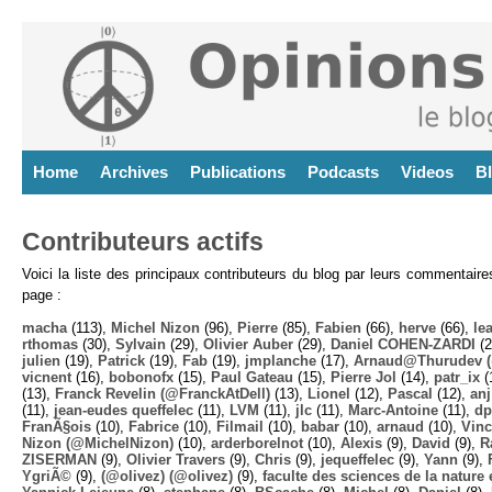
Home
Archives
Publications
Podcasts
Videos
B
Contributeurs actifs
Voici la liste des principaux contributeurs du blog par leurs commentair
page :
macha
(113),
Michel Nizon
(96),
Pierre
(85),
Fabien
(66),
herve
(66),
lea
rthomas
(30),
Sylvain
(29),
Olivier Auber
(29),
Daniel COHEN-ZARDI
(2
julien
(19),
Patrick
(19),
Fab
(19),
jmplanche
(17),
Arnaud@Thurudev (
vicnent
(16),
bobonofx
(15),
Paul Gateau
(15),
Pierre Jol
(14),
patr_ix
(
(13),
Franck Revelin (@FranckAtDell)
(13),
Lionel
(12),
Pascal
(12),
anj
(11),
jean-eudes queffelec
(11),
LVM
(11),
jlc
(11),
Marc-Antoine
(11),
dp
FranÃ§ois
(10),
Fabrice
(10),
Filmail
(10),
babar
(10),
arnaud
(10),
Vinc
Nizon (@MichelNizon)
(10),
arderborelnot
(10),
Alexis
(9),
David
(9),
R
ZISERMAN
(9),
Olivier Travers
(9),
Chris
(9),
jequeffelec
(9),
Yann
(9),
YgriÃ©
(9),
(@olivez) (@olivez)
(9),
faculte des sciences de la nature e