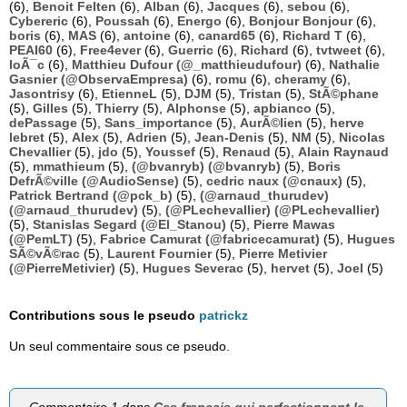
(6),
Benoit Felten
(6),
Alban
(6),
Jacques
(6),
sebou
(6),
Cybereric
(6),
Poussah
(6),
Energo
(6),
Bonjour Bonjour
(6),
boris
(6),
MAS
(6),
antoine
(6),
canard65
(6),
Richard T
(6),
PEAI60
(6),
Free4ever
(6),
Guerric
(6),
Richard
(6),
tvtweet
(6),
loÃ¯c
(6),
Matthieu Dufour (@_matthieudufour)
(6),
Nathalie
Gasnier (@ObservaEmpresa)
(6),
romu
(6),
cheramy
(6),
Jasontrisy
(6),
EtienneL
(5),
DJM
(5),
Tristan
(5),
StÃ©phane
(5),
Gilles
(5),
Thierry
(5),
Alphonse
(5),
apbianco
(5),
dePassage
(5),
Sans_importance
(5),
AurÃ©lien
(5),
herve
lebret
(5),
Alex
(5),
Adrien
(5),
Jean-Denis
(5),
NM
(5),
Nicolas
Chevallier
(5),
jdo
(5),
Youssef
(5),
Renaud
(5),
Alain Raynaud
(5),
mmathieum
(5),
(@bvanryb) (@bvanryb)
(5),
Boris
DefrÃ©ville (@AudioSense)
(5),
cedric naux (@cnaux)
(5),
Patrick Bertrand (@pck_b)
(5),
(@arnaud_thurudev)
(@arnaud_thurudev)
(5),
(@PLechevallier) (@PLechevallier)
(5),
Stanislas Segard (@El_Stanou)
(5),
Pierre Mawas
(@PemLT)
(5),
Fabrice Camurat (@fabricecamurat)
(5),
Hugues
SÃ©vÃ©rac
(5),
Laurent Fournier
(5),
Pierre Metivier
(@PierreMetivier)
(5),
Hugues Severac
(5),
hervet
(5),
Joel
(5)
Contributions sous le pseudo
patrickz
Un seul commentaire sous ce pseudo.