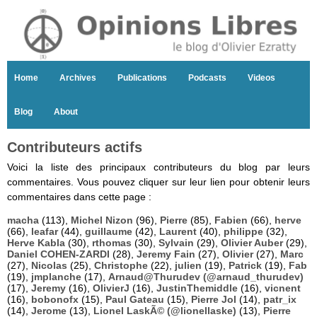
Home
Archives
Publications
Podcasts
Videos
Blog
About
Contributeurs actifs
Voici la liste des principaux contributeurs du blog par leurs
commentaires. Vous pouvez cliquer sur leur lien pour obtenir leurs
commentaires dans cette page :
macha
(113),
Michel Nizon
(96),
Pierre
(85),
Fabien
(66),
herve
(66),
leafar
(44),
guillaume
(42),
Laurent
(40),
philippe
(32),
Herve Kabla
(30),
rthomas
(30),
Sylvain
(29),
Olivier Auber
(29),
Daniel COHEN-ZARDI
(28),
Jeremy Fain
(27),
Olivier
(27),
Marc
(27),
Nicolas
(25),
Christophe
(22),
julien
(19),
Patrick
(19),
Fab
(19),
jmplanche
(17),
Arnaud@Thurudev (@arnaud_thurudev)
(17),
Jeremy
(16),
OlivierJ
(16),
JustinThemiddle
(16),
vicnent
(16),
bobonofx
(15),
Paul Gateau
(15),
Pierre Jol
(14),
patr_ix
(14),
Jerome
(13),
Lionel LaskÃ© (@lionellaske)
(13),
Pierre