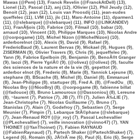
Mawas (@Pem)
(13),
Franck Revelin (@FranckAtDell)
(13),
Lionel
(12),
Pascal
(12),
anj
(12),
/Olivier
(12),
Phil Jeudy
(12),
Benoit
(12),
jean
(12),
Louis van Proosdij
(11),
jean-eudes
queffelec
(11),
LVM
(11),
jlc
(11),
Marc-Antoine
(11),
dparmen1
(11),
(@slebarque) (@slebarque)
(11),
INFO (@LINKANDEV)
(11),
FranÃ§ois
(10),
Fabrice
(10),
Filmail
(10),
babar
(10),
arnaud
(10),
Vincent
(10),
Philippe Marques
(10),
Nicolas Andre
(@corpogame)
(10),
Michel Nizon (@MichelNizon)
(10),
arderborelnot
(10),
Alexis
(9),
David
(9),
Rafael
(9),
FredericBaud
(9),
Laurent Bervas
(9),
Mickael
(9),
Hugues
(9),
ZISERMAN
(9),
Olivier Travers
(9),
Chris
(9),
jequeffelec
(9),
Yann
(9),
Fabrice Epelboin
(9),
Benjamin
(9),
BenoÃ®t Granger
(9),
laozi
(9),
Pierre YgriÃ©
(9),
(@olivez) (@olivez)
(9),
faculte
des sciences de la nature et de la vie
(9),
gepettot
(9),
arderbor elnot
(9),
Frederic
(8),
Marie
(8),
Yannick Lejeune
(8),
stephane
(8),
BScache
(8),
Michel
(8),
Daniel
(8),
Emmanuel
(8),
Jean-Philippe
(8),
startuper
(8),
Fred A.
(8),
@FredOu_
(8),
Nicolas Bry (@NicoBry)
(8),
@corpogame
(8),
fabienne billat
(@fadouce)
(8),
Bruno Lamouroux (@Dassoniou)
(8),
Lereune
(8),
~laurent
(7),
Patrice
(7),
JB
(7),
ITI
(7),
Julien Ã‰LIE
(7),
Jean-Christophe
(7),
Nicolas Guillaume
(7),
Bruno
(7),
Stanislas
(7),
Alain
(7),
Godefroy
(7),
Sebastien
(7),
Serge
Meunier
(7),
Pimpin
(7),
Lebarque StÃ©phane (@slebarque)
(7),
Jean-Renaud ROY (@jr_roy)
(7),
Pascal Lechevallier
(@PLechevallier)
(7),
veille innovation (@vinno47)
(7),
YAN
THOINET (@YanThoinet)
(7),
Fabien RAYNAUD
(@FabienRaynaud)
(7),
Partech Shaker (@PartechShaker)
(7),
Legend
(6),
Romain
(6),
JÃ©rÃ´me
(6),
Paul
(6),
Eric
(6),
Serge