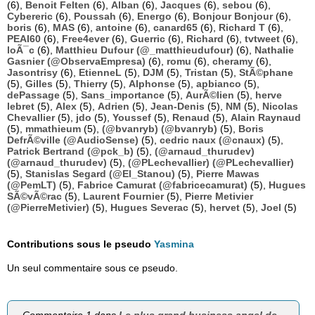
(6),
Benoit Felten
(6),
Alban
(6),
Jacques
(6),
sebou
(6),
Cybereric
(6),
Poussah
(6),
Energo
(6),
Bonjour Bonjour
(6),
boris
(6),
MAS
(6),
antoine
(6),
canard65
(6),
Richard T
(6),
PEAI60
(6),
Free4ever
(6),
Guerric
(6),
Richard
(6),
tvtweet
(6),
loÃ¯c
(6),
Matthieu Dufour (@_matthieudufour)
(6),
Nathalie
Gasnier (@ObservaEmpresa)
(6),
romu
(6),
cheramy
(6),
Jasontrisy
(6),
EtienneL
(5),
DJM
(5),
Tristan
(5),
StÃ©phane
(5),
Gilles
(5),
Thierry
(5),
Alphonse
(5),
apbianco
(5),
dePassage
(5),
Sans_importance
(5),
AurÃ©lien
(5),
herve
lebret
(5),
Alex
(5),
Adrien
(5),
Jean-Denis
(5),
NM
(5),
Nicolas
Chevallier
(5),
jdo
(5),
Youssef
(5),
Renaud
(5),
Alain Raynaud
(5),
mmathieum
(5),
(@bvanryb) (@bvanryb)
(5),
Boris
DefrÃ©ville (@AudioSense)
(5),
cedric naux (@cnaux)
(5),
Patrick Bertrand (@pck_b)
(5),
(@arnaud_thurudev)
(@arnaud_thurudev)
(5),
(@PLechevallier) (@PLechevallier)
(5),
Stanislas Segard (@El_Stanou)
(5),
Pierre Mawas
(@PemLT)
(5),
Fabrice Camurat (@fabricecamurat)
(5),
Hugues
SÃ©vÃ©rac
(5),
Laurent Fournier
(5),
Pierre Metivier
(@PierreMetivier)
(5),
Hugues Severac
(5),
hervet
(5),
Joel
(5)
Contributions sous le pseudo
Yasmina
Un seul commentaire sous ce pseudo.