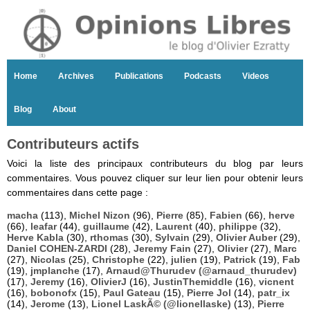
Home
Archives
Publications
Podcasts
Videos
Blog
About
Contributeurs actifs
Voici la liste des principaux contributeurs du blog par leurs
commentaires. Vous pouvez cliquer sur leur lien pour obtenir leurs
commentaires dans cette page :
macha
(113),
Michel Nizon
(96),
Pierre
(85),
Fabien
(66),
herve
(66),
leafar
(44),
guillaume
(42),
Laurent
(40),
philippe
(32),
Herve Kabla
(30),
rthomas
(30),
Sylvain
(29),
Olivier Auber
(29),
Daniel COHEN-ZARDI
(28),
Jeremy Fain
(27),
Olivier
(27),
Marc
(27),
Nicolas
(25),
Christophe
(22),
julien
(19),
Patrick
(19),
Fab
(19),
jmplanche
(17),
Arnaud@Thurudev (@arnaud_thurudev)
(17),
Jeremy
(16),
OlivierJ
(16),
JustinThemiddle
(16),
vicnent
(16),
bobonofx
(15),
Paul Gateau
(15),
Pierre Jol
(14),
patr_ix
(14),
Jerome
(13),
Lionel LaskÃ© (@lionellaske)
(13),
Pierre