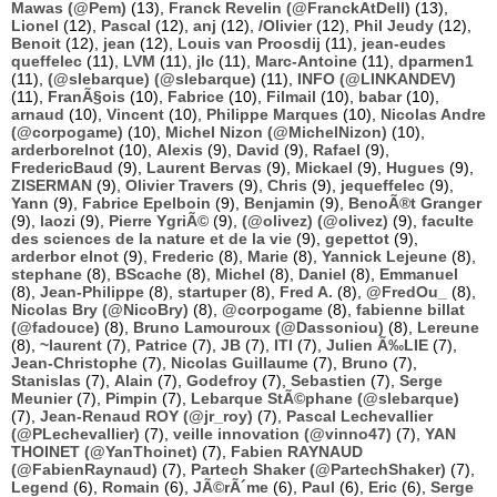
Mawas (@Pem)
(13),
Franck Revelin (@FranckAtDell)
(13),
Lionel
(12),
Pascal
(12),
anj
(12),
/Olivier
(12),
Phil Jeudy
(12),
Benoit
(12),
jean
(12),
Louis van Proosdij
(11),
jean-eudes
queffelec
(11),
LVM
(11),
jlc
(11),
Marc-Antoine
(11),
dparmen1
(11),
(@slebarque) (@slebarque)
(11),
INFO (@LINKANDEV)
(11),
FranÃ§ois
(10),
Fabrice
(10),
Filmail
(10),
babar
(10),
arnaud
(10),
Vincent
(10),
Philippe Marques
(10),
Nicolas Andre
(@corpogame)
(10),
Michel Nizon (@MichelNizon)
(10),
arderborelnot
(10),
Alexis
(9),
David
(9),
Rafael
(9),
FredericBaud
(9),
Laurent Bervas
(9),
Mickael
(9),
Hugues
(9),
ZISERMAN
(9),
Olivier Travers
(9),
Chris
(9),
jequeffelec
(9),
Yann
(9),
Fabrice Epelboin
(9),
Benjamin
(9),
BenoÃ®t Granger
(9),
laozi
(9),
Pierre YgriÃ©
(9),
(@olivez) (@olivez)
(9),
faculte
des sciences de la nature et de la vie
(9),
gepettot
(9),
arderbor elnot
(9),
Frederic
(8),
Marie
(8),
Yannick Lejeune
(8),
stephane
(8),
BScache
(8),
Michel
(8),
Daniel
(8),
Emmanuel
(8),
Jean-Philippe
(8),
startuper
(8),
Fred A.
(8),
@FredOu_
(8),
Nicolas Bry (@NicoBry)
(8),
@corpogame
(8),
fabienne billat
(@fadouce)
(8),
Bruno Lamouroux (@Dassoniou)
(8),
Lereune
(8),
~laurent
(7),
Patrice
(7),
JB
(7),
ITI
(7),
Julien Ã‰LIE
(7),
Jean-Christophe
(7),
Nicolas Guillaume
(7),
Bruno
(7),
Stanislas
(7),
Alain
(7),
Godefroy
(7),
Sebastien
(7),
Serge
Meunier
(7),
Pimpin
(7),
Lebarque StÃ©phane (@slebarque)
(7),
Jean-Renaud ROY (@jr_roy)
(7),
Pascal Lechevallier
(@PLechevallier)
(7),
veille innovation (@vinno47)
(7),
YAN
THOINET (@YanThoinet)
(7),
Fabien RAYNAUD
(@FabienRaynaud)
(7),
Partech Shaker (@PartechShaker)
(7),
Legend
(6),
Romain
(6),
JÃ©rÃ´me
(6),
Paul
(6),
Eric
(6),
Serge