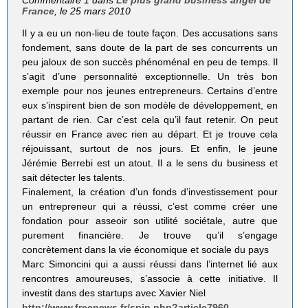
Commentaire 1 dans
Le plus grand business angel de
France
, le 25 mars 2010
Il y a eu un non-lieu de toute façon. Des accusations sans
fondement, sans doute de la part de ses concurrents un
peu jaloux de son succès phénoménal en peu de temps. Il
s’agit d’une personnalité exceptionnelle. Un très bon
exemple pour nos jeunes entrepreneurs. Certains d’entre
eux s’inspirent bien de son modèle de développement, en
partant de rien. Car c’est cela qu’il faut retenir. On peut
réussir en France avec rien au départ. Et je trouve cela
réjouissant, surtout de nos jours. Et enfin, le jeune
Jérémie Berrebi est un atout. Il a le sens du business et
sait détecter les talents.
Finalement, la création d’un fonds d’investissement pour
un entrepreneur qui a réussi, c’est comme créer une
fondation pour asseoir son utilité sociétale, autre que
purement financière. Je trouve qu’il s’engage
concrètement dans la vie économique et sociale du pays
Marc Simoncini qui a aussi réussi dans l’internet lié aux
rencontres amoureuses, s’associe à cette initiative. Il
investit dans des startups avec Xavier Niel
http://www.freenews.fr/spip.php?article7960