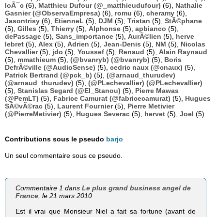
loÃ¯c
(6),
Matthieu Dufour (@_matthieudufour)
(6),
Nathalie
Gasnier (@ObservaEmpresa)
(6),
romu
(6),
cheramy
(6),
Jasontrisy
(6),
EtienneL
(5),
DJM
(5),
Tristan
(5),
StÃ©phane
(5),
Gilles
(5),
Thierry
(5),
Alphonse
(5),
apbianco
(5),
dePassage
(5),
Sans_importance
(5),
AurÃ©lien
(5),
herve
lebret
(5),
Alex
(5),
Adrien
(5),
Jean-Denis
(5),
NM
(5),
Nicolas
Chevallier
(5),
jdo
(5),
Youssef
(5),
Renaud
(5),
Alain Raynaud
(5),
mmathieum
(5),
(@bvanryb) (@bvanryb)
(5),
Boris
DefrÃ©ville (@AudioSense)
(5),
cedric naux (@cnaux)
(5),
Patrick Bertrand (@pck_b)
(5),
(@arnaud_thurudev)
(@arnaud_thurudev)
(5),
(@PLechevallier) (@PLechevallier)
(5),
Stanislas Segard (@El_Stanou)
(5),
Pierre Mawas
(@PemLT)
(5),
Fabrice Camurat (@fabricecamurat)
(5),
Hugues
SÃ©vÃ©rac
(5),
Laurent Fournier
(5),
Pierre Metivier
(@PierreMetivier)
(5),
Hugues Severac
(5),
hervet
(5),
Joel
(5)
Contributions sous le pseudo
barjo
Un seul commentaire sous ce pseudo.
Commentaire 1 dans
Le plus grand business angel de
France
, le 21 mars 2010
Est il vrai que Monsieur Niel a fait sa fortune (avant de