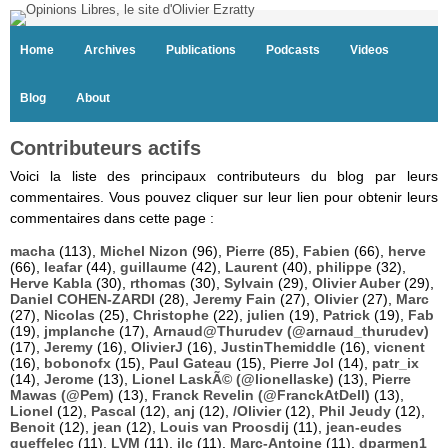
Home
Archives
Publications
Podcasts
Videos
Blog
About
Contributeurs actifs
Voici la liste des principaux contributeurs du blog par leurs
commentaires. Vous pouvez cliquer sur leur lien pour obtenir leurs
commentaires dans cette page :
macha
(113),
Michel Nizon
(96),
Pierre
(85),
Fabien
(66),
herve
(66),
leafar
(44),
guillaume
(42),
Laurent
(40),
philippe
(32),
Herve Kabla
(30),
rthomas
(30),
Sylvain
(29),
Olivier Auber
(29),
Daniel COHEN-ZARDI
(28),
Jeremy Fain
(27),
Olivier
(27),
Marc
(27),
Nicolas
(25),
Christophe
(22),
julien
(19),
Patrick
(19),
Fab
(19),
jmplanche
(17),
Arnaud@Thurudev (@arnaud_thurudev)
(17),
Jeremy
(16),
OlivierJ
(16),
JustinThemiddle
(16),
vicnent
(16),
bobonofx
(15),
Paul Gateau
(15),
Pierre Jol
(14),
patr_ix
(14),
Jerome
(13),
Lionel LaskÃ© (@lionellaske)
(13),
Pierre
Mawas (@Pem)
(13),
Franck Revelin (@FranckAtDell)
(13),
Lionel
(12),
Pascal
(12),
anj
(12),
/Olivier
(12),
Phil Jeudy
(12),
Benoit
(12),
jean
(12),
Louis van Proosdij
(11),
jean-eudes
queffelec
(11),
LVM
(11),
jlc
(11),
Marc-Antoine
(11),
dparmen1