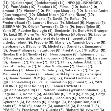
(11),
(@slebarque) (@slebarque)
(11),
INFO (@LINKANDEV)
(11),
FranÃ§ois
(10),
Fabrice
(10),
Filmail
(10),
babar
(10),
arnaud
(10),
Vincent
(10),
Philippe Marques
(10),
Nicolas Andre
(@corpogame)
(10),
Michel Nizon (@MichelNizon)
(10),
arderborelnot
(10),
Alexis
(9),
David
(9),
Rafael
(9),
FredericBaud
(9),
Laurent Bervas
(9),
Mickael
(9),
Hugues
(9),
ZISERMAN
(9),
Olivier Travers
(9),
Chris
(9),
jequeffelec
(9),
Yann
(9),
Fabrice Epelboin
(9),
Benjamin
(9),
BenoÃ®t Granger
(9),
laozi
(9),
Pierre YgriÃ©
(9),
(@olivez) (@olivez)
(9),
faculte
des sciences de la nature et de la vie
(9),
gepettot
(9),
arderbor elnot
(9),
Frederic
(8),
Marie
(8),
Yannick Lejeune
(8),
stephane
(8),
BScache
(8),
Michel
(8),
Daniel
(8),
Emmanuel
(8),
Jean-Philippe
(8),
startuper
(8),
Fred A.
(8),
@FredOu_
(8),
Nicolas Bry (@NicoBry)
(8),
@corpogame
(8),
fabienne billat
(@fadouce)
(8),
Bruno Lamouroux (@Dassoniou)
(8),
Lereune
(8),
~laurent
(7),
Patrice
(7),
JB
(7),
ITI
(7),
Julien Ã‰LIE
(7),
Jean-Christophe
(7),
Nicolas Guillaume
(7),
Bruno
(7),
Stanislas
(7),
Alain
(7),
Godefroy
(7),
Sebastien
(7),
Serge
Meunier
(7),
Pimpin
(7),
Lebarque StÃ©phane (@slebarque)
(7),
Jean-Renaud ROY (@jr_roy)
(7),
Pascal Lechevallier
(@PLechevallier)
(7),
veille innovation (@vinno47)
(7),
YAN
THOINET (@YanThoinet)
(7),
Fabien RAYNAUD
(@FabienRaynaud)
(7),
Partech Shaker (@PartechShaker)
(7),
Legend
(6),
Romain
(6),
JÃ©rÃ´me
(6),
Paul
(6),
Eric
(6),
Serge
(6),
Benoit Felten
(6),
Alban
(6),
Jacques
(6),
sebou
(6),
Cybereric
(6),
Poussah
(6),
Energo
(6),
Bonjour Bonjour
(6),
boris
(6),
MAS
(6),
antoine
(6),
canard65
(6),
Richard T
(6),
PEAI60
(6),
Free4ever
(6),
Guerric
(6),
Richard
(6),
tvtweet
(6),