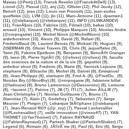
Mawas (@Pem)
(13),
Franck Revelin (@FranckAtDell)
(13),
Lionel
(12),
Pascal
(12),
anj
(12),
/Olivier
(12),
Phil Jeudy
(12),
Benoit
(12),
jean
(12),
Louis van Proosdij
(11),
jean-eudes
queffelec
(11),
LVM
(11),
jlc
(11),
Marc-Antoine
(11),
dparmen1
(11),
(@slebarque) (@slebarque)
(11),
INFO (@LINKANDEV)
(11),
FranÃ§ois
(10),
Fabrice
(10),
Filmail
(10),
babar
(10),
arnaud
(10),
Vincent
(10),
Philippe Marques
(10),
Nicolas Andre
(@corpogame)
(10),
Michel Nizon (@MichelNizon)
(10),
arderborelnot
(10),
Alexis
(9),
David
(9),
Rafael
(9),
FredericBaud
(9),
Laurent Bervas
(9),
Mickael
(9),
Hugues
(9),
ZISERMAN
(9),
Olivier Travers
(9),
Chris
(9),
jequeffelec
(9),
Yann
(9),
Fabrice Epelboin
(9),
Benjamin
(9),
BenoÃ®t Granger
(9),
laozi
(9),
Pierre YgriÃ©
(9),
(@olivez) (@olivez)
(9),
faculte
des sciences de la nature et de la vie
(9),
gepettot
(9),
arderbor elnot
(9),
Frederic
(8),
Marie
(8),
Yannick Lejeune
(8),
stephane
(8),
BScache
(8),
Michel
(8),
Daniel
(8),
Emmanuel
(8),
Jean-Philippe
(8),
startuper
(8),
Fred A.
(8),
@FredOu_
(8),
Nicolas Bry (@NicoBry)
(8),
@corpogame
(8),
fabienne billat
(@fadouce)
(8),
Bruno Lamouroux (@Dassoniou)
(8),
Lereune
(8),
~laurent
(7),
Patrice
(7),
JB
(7),
ITI
(7),
Julien Ã‰LIE
(7),
Jean-Christophe
(7),
Nicolas Guillaume
(7),
Bruno
(7),
Stanislas
(7),
Alain
(7),
Godefroy
(7),
Sebastien
(7),
Serge
Meunier
(7),
Pimpin
(7),
Lebarque StÃ©phane (@slebarque)
(7),
Jean-Renaud ROY (@jr_roy)
(7),
Pascal Lechevallier
(@PLechevallier)
(7),
veille innovation (@vinno47)
(7),
YAN
THOINET (@YanThoinet)
(7),
Fabien RAYNAUD
(@FabienRaynaud)
(7),
Partech Shaker (@PartechShaker)
(7),
Legend
(6),
Romain
(6),
JÃ©rÃ´me
(6),
Paul
(6),
Eric
(6),
Serge