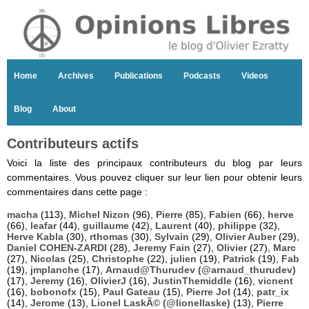
Home
Archives
Publications
Podcasts
Videos
Blog
About
Contributeurs actifs
Voici la liste des principaux contributeurs du blog par leurs
commentaires. Vous pouvez cliquer sur leur lien pour obtenir leurs
commentaires dans cette page :
macha
(113),
Michel Nizon
(96),
Pierre
(85),
Fabien
(66),
herve
(66),
leafar
(44),
guillaume
(42),
Laurent
(40),
philippe
(32),
Herve Kabla
(30),
rthomas
(30),
Sylvain
(29),
Olivier Auber
(29),
Daniel COHEN-ZARDI
(28),
Jeremy Fain
(27),
Olivier
(27),
Marc
(27),
Nicolas
(25),
Christophe
(22),
julien
(19),
Patrick
(19),
Fab
(19),
jmplanche
(17),
Arnaud@Thurudev (@arnaud_thurudev)
(17),
Jeremy
(16),
OlivierJ
(16),
JustinThemiddle
(16),
vicnent
(16),
bobonofx
(15),
Paul Gateau
(15),
Pierre Jol
(14),
patr_ix
(14),
Jerome
(13),
Lionel LaskÃ© (@lionellaske)
(13),
Pierre