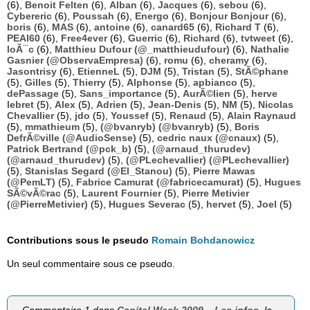
(6),
Benoit Felten
(6),
Alban
(6),
Jacques
(6),
sebou
(6),
Cybereric
(6),
Poussah
(6),
Energo
(6),
Bonjour Bonjour
(6),
boris
(6),
MAS
(6),
antoine
(6),
canard65
(6),
Richard T
(6),
PEAI60
(6),
Free4ever
(6),
Guerric
(6),
Richard
(6),
tvtweet
(6),
loÃ¯c
(6),
Matthieu Dufour (@_matthieudufour)
(6),
Nathalie
Gasnier (@ObservaEmpresa)
(6),
romu
(6),
cheramy
(6),
Jasontrisy
(6),
EtienneL
(5),
DJM
(5),
Tristan
(5),
StÃ©phane
(5),
Gilles
(5),
Thierry
(5),
Alphonse
(5),
apbianco
(5),
dePassage
(5),
Sans_importance
(5),
AurÃ©lien
(5),
herve
lebret
(5),
Alex
(5),
Adrien
(5),
Jean-Denis
(5),
NM
(5),
Nicolas
Chevallier
(5),
jdo
(5),
Youssef
(5),
Renaud
(5),
Alain Raynaud
(5),
mmathieum
(5),
(@bvanryb) (@bvanryb)
(5),
Boris
DefrÃ©ville (@AudioSense)
(5),
cedric naux (@cnaux)
(5),
Patrick Bertrand (@pck_b)
(5),
(@arnaud_thurudev)
(@arnaud_thurudev)
(5),
(@PLechevallier) (@PLechevallier)
(5),
Stanislas Segard (@El_Stanou)
(5),
Pierre Mawas
(@PemLT)
(5),
Fabrice Camurat (@fabricecamurat)
(5),
Hugues
SÃ©vÃ©rac
(5),
Laurent Fournier
(5),
Pierre Metivier
(@PierreMetivier)
(5),
Hugues Severac
(5),
hervet
(5),
Joel
(5)
Contributions sous le pseudo
Romain Bohdanowicz
Un seul commentaire sous ce pseudo.