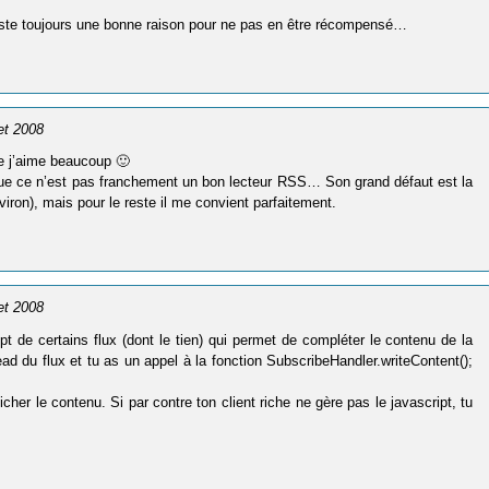
 existe toujours une bonne raison pour ne pas en être récompensé…
let 2008
ue j’aime beaucoup 🙂
 que ce n’est pas franchement un bon lecteur RSS… Son grand défaut est la
viron), mais pour le reste il me convient parfaitement.
let 2008
pt de certains flux (dont le tien) qui permet de compléter le contenu de la
ead du flux et tu as un appel à la fonction SubscribeHandler.writeContent();
ficher le contenu. Si par contre ton client riche ne gère pas le javascript, tu