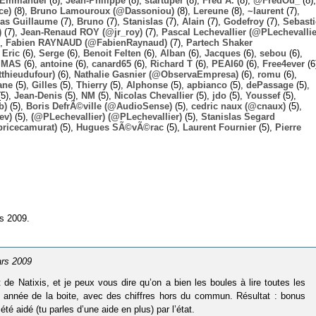
Emmanuel
(8),
Jean-Philippe
(8),
startuper
(8),
Fred A.
(8),
@FredOu_
(8),
ce)
(8),
Bruno Lamouroux (@Dassoniou)
(8),
Lereune
(8),
~laurent
(7),
las Guillaume
(7),
Bruno
(7),
Stanislas
(7),
Alain
(7),
Godefroy
(7),
Sebast
)
(7),
Jean-Renaud ROY (@jr_roy)
(7),
Pascal Lechevallier (@PLechevallie
),
Fabien RAYNAUD (@FabienRaynaud)
(7),
Partech Shaker
,
Eric
(6),
Serge
(6),
Benoit Felten
(6),
Alban
(6),
Jacques
(6),
sebou
(6),
,
MAS
(6),
antoine
(6),
canard65
(6),
Richard T
(6),
PEAI60
(6),
Free4ever
(6
thieudufour)
(6),
Nathalie Gasnier (@ObservaEmpresa)
(6),
romu
(6),
ane
(5),
Gilles
(5),
Thierry
(5),
Alphonse
(5),
apbianco
(5),
dePassage
(5),
5),
Jean-Denis
(5),
NM
(5),
Nicolas Chevallier
(5),
jdo
(5),
Youssef
(5),
b)
(5),
Boris DefrÃ©ville (@AudioSense)
(5),
cedric naux (@cnaux)
(5),
ev)
(5),
(@PLechevallier) (@PLechevallier)
(5),
Stanislas Segard
bricecamurat)
(5),
Hugues SÃ©vÃ©rac
(5),
Laurent Fournier
(5),
Pierre
rs 2009.
ars 2009
 de Natixis, et je peux vous dire qu’on a bien les boules à lire toutes les
e année de la boite, avec des chiffres hors du commun. Résultat : bonus
 aidé (tu parles d’une aide en plus) par l’état.