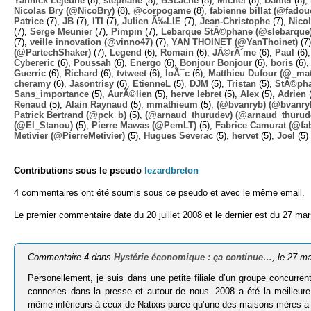
Yannick Lejeune
(8),
stephane
(8),
BScache
(8),
Michel
(8),
Daniel
(8),
Nicolas Bry (@NicoBry)
(8),
@corpogame
(8),
fabienne billat (@fadou
Patrice
(7),
JB
(7),
ITI
(7),
Julien Ã‰LIE
(7),
Jean-Christophe
(7),
Nico
(7),
Serge Meunier
(7),
Pimpin
(7),
Lebarque StÃ©phane (@slebarque
(7),
veille innovation (@vinno47)
(7),
YAN THOINET (@YanThoinet)
(7
(@PartechShaker)
(7),
Legend
(6),
Romain
(6),
JÃ©rÃ´me
(6),
Paul
(6)
Cybereric
(6),
Poussah
(6),
Energo
(6),
Bonjour Bonjour
(6),
boris
(6)
Guerric
(6),
Richard
(6),
tvtweet
(6),
loÃ¯c
(6),
Matthieu Dufour (@_mat
cheramy
(6),
Jasontrisy
(6),
EtienneL
(5),
DJM
(5),
Tristan
(5),
StÃ©ph
Sans_importance
(5),
AurÃ©lien
(5),
herve lebret
(5),
Alex
(5),
Adrien
(
Renaud
(5),
Alain Raynaud
(5),
mmathieum
(5),
(@bvanryb) (@bvanry
Patrick Bertrand (@pck_b)
(5),
(@arnaud_thurudev) (@arnaud_thurud
(@El_Stanou)
(5),
Pierre Mawas (@PemLT)
(5),
Fabrice Camurat (@fa
Metivier (@PierreMetivier)
(5),
Hugues Severac
(5),
hervet
(5),
Joel
(5)
Contributions sous le pseudo
lezardbreton
4 commentaires ont été soumis sous ce pseudo et avec le même email.
Le premier commentaire date du 20 juillet 2008 et le dernier est du 27 ma
Commentaire 4 dans
Hystérie économique : ça continue…
, le 27 m
Personellement, je suis dans une petite filiale d’un groupe concurrent
conneries dans la presse et autour de nous. 2008 a été la meilleur
même inférieurs à ceux de Natixis parce qu’une des maisons-mères a été