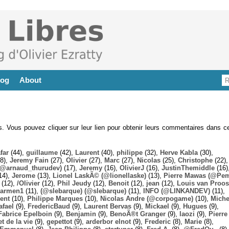
log
About
es. Vous pouvez cliquer sur leur lien pour obtenir leurs commentaires dans ce
far
(44),
guillaume
(42),
Laurent
(40),
philippe
(32),
Herve Kabla
(30),
8),
Jeremy Fain
(27),
Olivier
(27),
Marc
(27),
Nicolas
(25),
Christophe
(22),
@arnaud_thurudev)
(17),
Jeremy
(16),
OlivierJ
(16),
JustinThemiddle
(16)
14),
Jerome
(13),
Lionel LaskÃ© (@lionellaske)
(13),
Pierre Mawas (@Pe
(12),
/Olivier
(12),
Phil Jeudy
(12),
Benoit
(12),
jean
(12),
Louis van Proos
armen1
(11),
(@slebarque) (@slebarque)
(11),
INFO (@LINKANDEV)
(11),
ent
(10),
Philippe Marques
(10),
Nicolas Andre (@corpogame)
(10),
Miche
afael
(9),
FredericBaud
(9),
Laurent Bervas
(9),
Mickael
(9),
Hugues
(9),
Fabrice Epelboin
(9),
Benjamin
(9),
BenoÃ®t Granger
(9),
laozi
(9),
Pierre
t de la vie
(9),
gepettot
(9),
arderbor elnot
(9),
Frederic
(8),
Marie
(8),