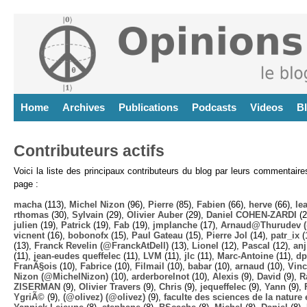
Home
Archives
Publications
Podcasts
Videos
B
Contributeurs actifs
Voici la liste des principaux contributeurs du blog par leurs commentair
page :
macha
(113),
Michel Nizon
(96),
Pierre
(85),
Fabien
(66),
herve
(66),
lea
rthomas
(30),
Sylvain
(29),
Olivier Auber
(29),
Daniel COHEN-ZARDI
(2
julien
(19),
Patrick
(19),
Fab
(19),
jmplanche
(17),
Arnaud@Thurudev (
vicnent
(16),
bobonofx
(15),
Paul Gateau
(15),
Pierre Jol
(14),
patr_ix
(
(13),
Franck Revelin (@FranckAtDell)
(13),
Lionel
(12),
Pascal
(12),
anj
(11),
jean-eudes queffelec
(11),
LVM
(11),
jlc
(11),
Marc-Antoine
(11),
dp
FranÃ§ois
(10),
Fabrice
(10),
Filmail
(10),
babar
(10),
arnaud
(10),
Vinc
Nizon (@MichelNizon)
(10),
arderborelnot
(10),
Alexis
(9),
David
(9),
R
ZISERMAN
(9),
Olivier Travers
(9),
Chris
(9),
jequeffelec
(9),
Yann
(9),
YgriÃ©
(9),
(@olivez) (@olivez)
(9),
faculte des sciences de la nature e