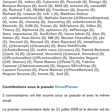
Jacques
(6),
sebou
(6),
Cybereric
(6),
Poussah
(6),
Energo
(6),
Bonjour Bonjour
(6),
boris
(6),
MAS
(6),
antoine
(6),
canard65
(6),
Richard T
(6),
PEAI60
(6),
Free4ever
(6),
Guerric
(6),
Richard
(6),
tvtweet
(6),
loÃ¯c
(6),
Matthieu Dufour
(@_matthieudufour)
(6),
Nathalie Gasnier (@ObservaEmpresa)
(6),
romu
(6),
cheramy
(6),
Jasontrisy
(6),
arderborelnot
(6),
EtienneL
(5),
DJM
(5),
Tristan
(5),
StÃ©phane
(5),
Gilles
(5),
Thierry
(5),
Alphonse
(5),
apbianco
(5),
dePassage
(5),
Sans_importance
(5),
AurÃ©lien
(5),
herve lebret
(5),
Alex
(5),
Adrien
(5),
Jean-Denis
(5),
NM
(5),
Nicolas Chevallier
(5),
jdo
(5),
Youssef
(5),
Renaud
(5),
Alain Raynaud
(5),
mmathieum
(5),
(@bvanryb) (@bvanryb)
(5),
Boris DefrÃ©ville
(@AudioSense)
(5),
cedric naux (@cnaux)
(5),
Patrick Bertrand
(@pck_b)
(5),
(@arnaud_thurudev) (@arnaud_thurudev)
(5),
(@PLechevallier) (@PLechevallier)
(5),
Stanislas Segard
(@El_Stanou)
(5),
Pierre Mawas (@PemLT)
(5),
Fabrice
Camurat (@fabricecamurat)
(5),
Hugues SÃ©vÃ©rac
(5),
Laurent Fournier
(5),
Pierre Metivier (@PierreMetivier)
(5),
Hugues Severac
(5),
hervet
(5),
Joel
(5)
Contributions sous le pseudo
Vince2Panam
2 commentaires ont été soumis sous ce pseudo et avec le même
email.
Le premier commentaire date du 21 juillet 2008 et le dernier est du