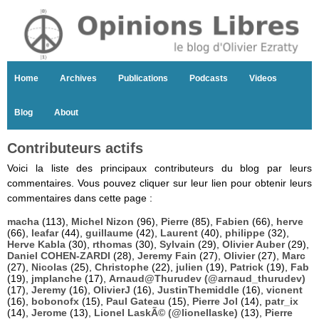
Home
Archives
Publications
Podcasts
Videos
Blog
About
Contributeurs actifs
Voici la liste des principaux contributeurs du blog par leurs
commentaires. Vous pouvez cliquer sur leur lien pour obtenir leurs
commentaires dans cette page :
macha
(113),
Michel Nizon
(96),
Pierre
(85),
Fabien
(66),
herve
(66),
leafar
(44),
guillaume
(42),
Laurent
(40),
philippe
(32),
Herve Kabla
(30),
rthomas
(30),
Sylvain
(29),
Olivier Auber
(29),
Daniel COHEN-ZARDI
(28),
Jeremy Fain
(27),
Olivier
(27),
Marc
(27),
Nicolas
(25),
Christophe
(22),
julien
(19),
Patrick
(19),
Fab
(19),
jmplanche
(17),
Arnaud@Thurudev (@arnaud_thurudev)
(17),
Jeremy
(16),
OlivierJ
(16),
JustinThemiddle
(16),
vicnent
(16),
bobonofx
(15),
Paul Gateau
(15),
Pierre Jol
(14),
patr_ix
(14),
Jerome
(13),
Lionel LaskÃ© (@lionellaske)
(13),
Pierre