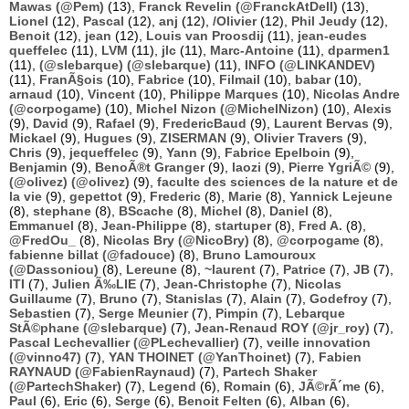
Mawas (@Pem)
(13),
Franck Revelin (@FranckAtDell)
(13),
Lionel
(12),
Pascal
(12),
anj
(12),
/Olivier
(12),
Phil Jeudy
(12),
Benoit
(12),
jean
(12),
Louis van Proosdij
(11),
jean-eudes
queffelec
(11),
LVM
(11),
jlc
(11),
Marc-Antoine
(11),
dparmen1
(11),
(@slebarque) (@slebarque)
(11),
INFO (@LINKANDEV)
(11),
FranÃ§ois
(10),
Fabrice
(10),
Filmail
(10),
babar
(10),
arnaud
(10),
Vincent
(10),
Philippe Marques
(10),
Nicolas Andre
(@corpogame)
(10),
Michel Nizon (@MichelNizon)
(10),
Alexis
(9),
David
(9),
Rafael
(9),
FredericBaud
(9),
Laurent Bervas
(9),
Mickael
(9),
Hugues
(9),
ZISERMAN
(9),
Olivier Travers
(9),
Chris
(9),
jequeffelec
(9),
Yann
(9),
Fabrice Epelboin
(9),
Benjamin
(9),
BenoÃ®t Granger
(9),
laozi
(9),
Pierre YgriÃ©
(9),
(@olivez) (@olivez)
(9),
faculte des sciences de la nature et de
la vie
(9),
gepettot
(9),
Frederic
(8),
Marie
(8),
Yannick Lejeune
(8),
stephane
(8),
BScache
(8),
Michel
(8),
Daniel
(8),
Emmanuel
(8),
Jean-Philippe
(8),
startuper
(8),
Fred A.
(8),
@FredOu_
(8),
Nicolas Bry (@NicoBry)
(8),
@corpogame
(8),
fabienne billat (@fadouce)
(8),
Bruno Lamouroux
(@Dassoniou)
(8),
Lereune
(8),
~laurent
(7),
Patrice
(7),
JB
(7),
ITI
(7),
Julien Ã‰LIE
(7),
Jean-Christophe
(7),
Nicolas
Guillaume
(7),
Bruno
(7),
Stanislas
(7),
Alain
(7),
Godefroy
(7),
Sebastien
(7),
Serge Meunier
(7),
Pimpin
(7),
Lebarque
StÃ©phane (@slebarque)
(7),
Jean-Renaud ROY (@jr_roy)
(7),
Pascal Lechevallier (@PLechevallier)
(7),
veille innovation
(@vinno47)
(7),
YAN THOINET (@YanThoinet)
(7),
Fabien
RAYNAUD (@FabienRaynaud)
(7),
Partech Shaker
(@PartechShaker)
(7),
Legend
(6),
Romain
(6),
JÃ©rÃ´me
(6),
Paul
(6),
Eric
(6),
Serge
(6),
Benoit Felten
(6),
Alban
(6),