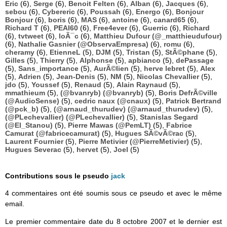
Eric
(6),
Serge
(6),
Benoit Felten
(6),
Alban
(6),
Jacques
(6),
sebou
(6),
Cybereric
(6),
Poussah
(6),
Energo
(6),
Bonjour
Bonjour
(6),
boris
(6),
MAS
(6),
antoine
(6),
canard65
(6),
Richard T
(6),
PEAI60
(6),
Free4ever
(6),
Guerric
(6),
Richard
(6),
tvtweet
(6),
loÃ¯c
(6),
Matthieu Dufour (@_matthieudufour)
(6),
Nathalie Gasnier (@ObservaEmpresa)
(6),
romu
(6),
cheramy
(6),
EtienneL
(5),
DJM
(5),
Tristan
(5),
StÃ©phane
(5),
Gilles
(5),
Thierry
(5),
Alphonse
(5),
apbianco
(5),
dePassage
(5),
Sans_importance
(5),
AurÃ©lien
(5),
herve lebret
(5),
Alex
(5),
Adrien
(5),
Jean-Denis
(5),
NM
(5),
Nicolas Chevallier
(5),
jdo
(5),
Youssef
(5),
Renaud
(5),
Alain Raynaud
(5),
mmathieum
(5),
(@bvanryb) (@bvanryb)
(5),
Boris DefrÃ©ville
(@AudioSense)
(5),
cedric naux (@cnaux)
(5),
Patrick Bertrand
(@pck_b)
(5),
(@arnaud_thurudev) (@arnaud_thurudev)
(5),
(@PLechevallier) (@PLechevallier)
(5),
Stanislas Segard
(@El_Stanou)
(5),
Pierre Mawas (@PemLT)
(5),
Fabrice
Camurat (@fabricecamurat)
(5),
Hugues SÃ©vÃ©rac
(5),
Laurent Fournier
(5),
Pierre Metivier (@PierreMetivier)
(5),
Hugues Severac
(5),
hervet
(5),
Joel
(5)
Contributions sous le pseudo
jack
4 commentaires ont été soumis sous ce pseudo et avec le même
email.
Le premier commentaire date du 8 octobre 2007 et le dernier est