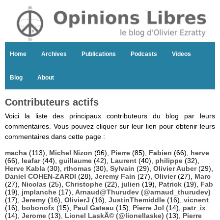
Home
Archives
Publications
Podcasts
Videos
Blog
About
Contributeurs actifs
Voici la liste des principaux contributeurs du blog par leurs
commentaires. Vous pouvez cliquer sur leur lien pour obtenir leurs
commentaires dans cette page :
macha
(113),
Michel Nizon
(96),
Pierre
(85),
Fabien
(66),
herve
(66),
leafar
(44),
guillaume
(42),
Laurent
(40),
philippe
(32),
Herve Kabla
(30),
rthomas
(30),
Sylvain
(29),
Olivier Auber
(29),
Daniel COHEN-ZARDI
(28),
Jeremy Fain
(27),
Olivier
(27),
Marc
(27),
Nicolas
(25),
Christophe
(22),
julien
(19),
Patrick
(19),
Fab
(19),
jmplanche
(17),
Arnaud@Thurudev (@arnaud_thurudev)
(17),
Jeremy
(16),
OlivierJ
(16),
JustinThemiddle
(16),
vicnent
(16),
bobonofx
(15),
Paul Gateau
(15),
Pierre Jol
(14),
patr_ix
(14),
Jerome
(13),
Lionel LaskÃ© (@lionellaske)
(13),
Pierre