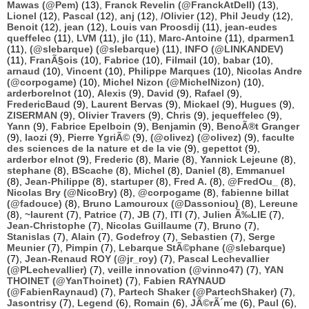
Mawas (@Pem)
(13),
Franck Revelin (@FranckAtDell)
(13),
Lionel
(12),
Pascal
(12),
anj
(12),
/Olivier
(12),
Phil Jeudy
(12),
Benoit
(12),
jean
(12),
Louis van Proosdij
(11),
jean-eudes
queffelec
(11),
LVM
(11),
jlc
(11),
Marc-Antoine
(11),
dparmen1
(11),
(@slebarque) (@slebarque)
(11),
INFO (@LINKANDEV)
(11),
FranÃ§ois
(10),
Fabrice
(10),
Filmail
(10),
babar
(10),
arnaud
(10),
Vincent
(10),
Philippe Marques
(10),
Nicolas Andre
(@corpogame)
(10),
Michel Nizon (@MichelNizon)
(10),
arderborelnot
(10),
Alexis
(9),
David
(9),
Rafael
(9),
FredericBaud
(9),
Laurent Bervas
(9),
Mickael
(9),
Hugues
(9),
ZISERMAN
(9),
Olivier Travers
(9),
Chris
(9),
jequeffelec
(9),
Yann
(9),
Fabrice Epelboin
(9),
Benjamin
(9),
BenoÃ®t Granger
(9),
laozi
(9),
Pierre YgriÃ©
(9),
(@olivez) (@olivez)
(9),
faculte
des sciences de la nature et de la vie
(9),
gepettot
(9),
arderbor elnot
(9),
Frederic
(8),
Marie
(8),
Yannick Lejeune
(8),
stephane
(8),
BScache
(8),
Michel
(8),
Daniel
(8),
Emmanuel
(8),
Jean-Philippe
(8),
startuper
(8),
Fred A.
(8),
@FredOu_
(8),
Nicolas Bry (@NicoBry)
(8),
@corpogame
(8),
fabienne billat
(@fadouce)
(8),
Bruno Lamouroux (@Dassoniou)
(8),
Lereune
(8),
~laurent
(7),
Patrice
(7),
JB
(7),
ITI
(7),
Julien Ã‰LIE
(7),
Jean-Christophe
(7),
Nicolas Guillaume
(7),
Bruno
(7),
Stanislas
(7),
Alain
(7),
Godefroy
(7),
Sebastien
(7),
Serge
Meunier
(7),
Pimpin
(7),
Lebarque StÃ©phane (@slebarque)
(7),
Jean-Renaud ROY (@jr_roy)
(7),
Pascal Lechevallier
(@PLechevallier)
(7),
veille innovation (@vinno47)
(7),
YAN
THOINET (@YanThoinet)
(7),
Fabien RAYNAUD
(@FabienRaynaud)
(7),
Partech Shaker (@PartechShaker)
(7),
Jasontrisy
(7),
Legend
(6),
Romain
(6),
JÃ©rÃ´me
(6),
Paul
(6),