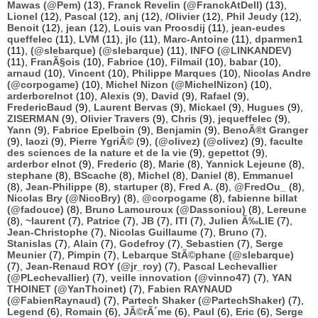
Mawas (@Pem)
(13),
Franck Revelin (@FranckAtDell)
(13),
Lionel
(12),
Pascal
(12),
anj
(12),
/Olivier
(12),
Phil Jeudy
(12),
Benoit
(12),
jean
(12),
Louis van Proosdij
(11),
jean-eudes
queffelec
(11),
LVM
(11),
jlc
(11),
Marc-Antoine
(11),
dparmen1
(11),
(@slebarque) (@slebarque)
(11),
INFO (@LINKANDEV)
(11),
FranÃ§ois
(10),
Fabrice
(10),
Filmail
(10),
babar
(10),
arnaud
(10),
Vincent
(10),
Philippe Marques
(10),
Nicolas Andre
(@corpogame)
(10),
Michel Nizon (@MichelNizon)
(10),
arderborelnot
(10),
Alexis
(9),
David
(9),
Rafael
(9),
FredericBaud
(9),
Laurent Bervas
(9),
Mickael
(9),
Hugues
(9),
ZISERMAN
(9),
Olivier Travers
(9),
Chris
(9),
jequeffelec
(9),
Yann
(9),
Fabrice Epelboin
(9),
Benjamin
(9),
BenoÃ®t Granger
(9),
laozi
(9),
Pierre YgriÃ©
(9),
(@olivez) (@olivez)
(9),
faculte
des sciences de la nature et de la vie
(9),
gepettot
(9),
arderbor elnot
(9),
Frederic
(8),
Marie
(8),
Yannick Lejeune
(8),
stephane
(8),
BScache
(8),
Michel
(8),
Daniel
(8),
Emmanuel
(8),
Jean-Philippe
(8),
startuper
(8),
Fred A.
(8),
@FredOu_
(8),
Nicolas Bry (@NicoBry)
(8),
@corpogame
(8),
fabienne billat
(@fadouce)
(8),
Bruno Lamouroux (@Dassoniou)
(8),
Lereune
(8),
~laurent
(7),
Patrice
(7),
JB
(7),
ITI
(7),
Julien Ã‰LIE
(7),
Jean-Christophe
(7),
Nicolas Guillaume
(7),
Bruno
(7),
Stanislas
(7),
Alain
(7),
Godefroy
(7),
Sebastien
(7),
Serge
Meunier
(7),
Pimpin
(7),
Lebarque StÃ©phane (@slebarque)
(7),
Jean-Renaud ROY (@jr_roy)
(7),
Pascal Lechevallier
(@PLechevallier)
(7),
veille innovation (@vinno47)
(7),
YAN
THOINET (@YanThoinet)
(7),
Fabien RAYNAUD
(@FabienRaynaud)
(7),
Partech Shaker (@PartechShaker)
(7),
Legend
(6),
Romain
(6),
JÃ©rÃ´me
(6),
Paul
(6),
Eric
(6),
Serge