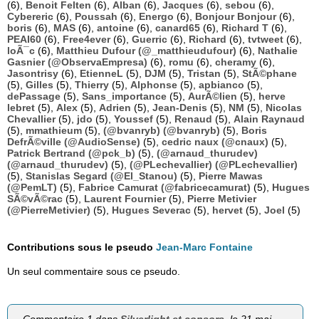
(6),
Benoit Felten
(6),
Alban
(6),
Jacques
(6),
sebou
(6),
Cybereric
(6),
Poussah
(6),
Energo
(6),
Bonjour Bonjour
(6),
boris
(6),
MAS
(6),
antoine
(6),
canard65
(6),
Richard T
(6),
PEAI60
(6),
Free4ever
(6),
Guerric
(6),
Richard
(6),
tvtweet
(6),
loÃ¯c
(6),
Matthieu Dufour (@_matthieudufour)
(6),
Nathalie
Gasnier (@ObservaEmpresa)
(6),
romu
(6),
cheramy
(6),
Jasontrisy
(6),
EtienneL
(5),
DJM
(5),
Tristan
(5),
StÃ©phane
(5),
Gilles
(5),
Thierry
(5),
Alphonse
(5),
apbianco
(5),
dePassage
(5),
Sans_importance
(5),
AurÃ©lien
(5),
herve
lebret
(5),
Alex
(5),
Adrien
(5),
Jean-Denis
(5),
NM
(5),
Nicolas
Chevallier
(5),
jdo
(5),
Youssef
(5),
Renaud
(5),
Alain Raynaud
(5),
mmathieum
(5),
(@bvanryb) (@bvanryb)
(5),
Boris
DefrÃ©ville (@AudioSense)
(5),
cedric naux (@cnaux)
(5),
Patrick Bertrand (@pck_b)
(5),
(@arnaud_thurudev)
(@arnaud_thurudev)
(5),
(@PLechevallier) (@PLechevallier)
(5),
Stanislas Segard (@El_Stanou)
(5),
Pierre Mawas
(@PemLT)
(5),
Fabrice Camurat (@fabricecamurat)
(5),
Hugues
SÃ©vÃ©rac
(5),
Laurent Fournier
(5),
Pierre Metivier
(@PierreMetivier)
(5),
Hugues Severac
(5),
hervet
(5),
Joel
(5)
Contributions sous le pseudo
Jean-Marc Fontaine
Un seul commentaire sous ce pseudo.