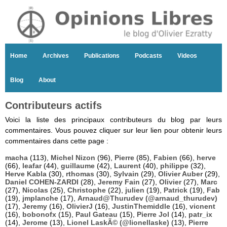
Home
Archives
Publications
Podcasts
Videos
Blog
About
Contributeurs actifs
Voici la liste des principaux contributeurs du blog par leurs
commentaires. Vous pouvez cliquer sur leur lien pour obtenir leurs
commentaires dans cette page :
macha
(113),
Michel Nizon
(96),
Pierre
(85),
Fabien
(66),
herve
(66),
leafar
(44),
guillaume
(42),
Laurent
(40),
philippe
(32),
Herve Kabla
(30),
rthomas
(30),
Sylvain
(29),
Olivier Auber
(29),
Daniel COHEN-ZARDI
(28),
Jeremy Fain
(27),
Olivier
(27),
Marc
(27),
Nicolas
(25),
Christophe
(22),
julien
(19),
Patrick
(19),
Fab
(19),
jmplanche
(17),
Arnaud@Thurudev (@arnaud_thurudev)
(17),
Jeremy
(16),
OlivierJ
(16),
JustinThemiddle
(16),
vicnent
(16),
bobonofx
(15),
Paul Gateau
(15),
Pierre Jol
(14),
patr_ix
(14),
Jerome
(13),
Lionel LaskÃ© (@lionellaske)
(13),
Pierre