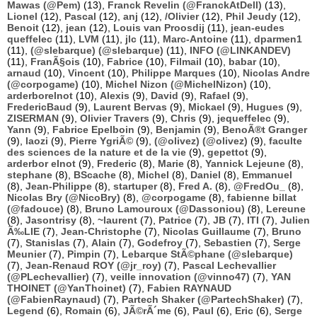
Mawas (@Pem)
(13),
Franck Revelin (@FranckAtDell)
(13),
Lionel
(12),
Pascal
(12),
anj
(12),
/Olivier
(12),
Phil Jeudy
(12),
Benoit
(12),
jean
(12),
Louis van Proosdij
(11),
jean-eudes
queffelec
(11),
LVM
(11),
jlc
(11),
Marc-Antoine
(11),
dparmen1
(11),
(@slebarque) (@slebarque)
(11),
INFO (@LINKANDEV)
(11),
FranÃ§ois
(10),
Fabrice
(10),
Filmail
(10),
babar
(10),
arnaud
(10),
Vincent
(10),
Philippe Marques
(10),
Nicolas Andre
(@corpogame)
(10),
Michel Nizon (@MichelNizon)
(10),
arderborelnot
(10),
Alexis
(9),
David
(9),
Rafael
(9),
FredericBaud
(9),
Laurent Bervas
(9),
Mickael
(9),
Hugues
(9),
ZISERMAN
(9),
Olivier Travers
(9),
Chris
(9),
jequeffelec
(9),
Yann
(9),
Fabrice Epelboin
(9),
Benjamin
(9),
BenoÃ®t Granger
(9),
laozi
(9),
Pierre YgriÃ©
(9),
(@olivez) (@olivez)
(9),
faculte
des sciences de la nature et de la vie
(9),
gepettot
(9),
arderbor elnot
(9),
Frederic
(8),
Marie
(8),
Yannick Lejeune
(8),
stephane
(8),
BScache
(8),
Michel
(8),
Daniel
(8),
Emmanuel
(8),
Jean-Philippe
(8),
startuper
(8),
Fred A.
(8),
@FredOu_
(8),
Nicolas Bry (@NicoBry)
(8),
@corpogame
(8),
fabienne billat
(@fadouce)
(8),
Bruno Lamouroux (@Dassoniou)
(8),
Lereune
(8),
Jasontrisy
(8),
~laurent
(7),
Patrice
(7),
JB
(7),
ITI
(7),
Julien
Ã‰LIE
(7),
Jean-Christophe
(7),
Nicolas Guillaume
(7),
Bruno
(7),
Stanislas
(7),
Alain
(7),
Godefroy
(7),
Sebastien
(7),
Serge
Meunier
(7),
Pimpin
(7),
Lebarque StÃ©phane (@slebarque)
(7),
Jean-Renaud ROY (@jr_roy)
(7),
Pascal Lechevallier
(@PLechevallier)
(7),
veille innovation (@vinno47)
(7),
YAN
THOINET (@YanThoinet)
(7),
Fabien RAYNAUD
(@FabienRaynaud)
(7),
Partech Shaker (@PartechShaker)
(7),
Legend
(6),
Romain
(6),
JÃ©rÃ´me
(6),
Paul
(6),
Eric
(6),
Serge