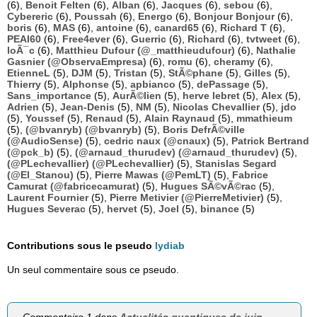
(6),
Benoit Felten
(6),
Alban
(6),
Jacques
(6),
sebou
(6),
Cybereric
(6),
Poussah
(6),
Energo
(6),
Bonjour Bonjour
(6),
boris
(6),
MAS
(6),
antoine
(6),
canard65
(6),
Richard T
(6),
PEAI60
(6),
Free4ever
(6),
Guerric
(6),
Richard
(6),
tvtweet
(6),
loÃ¯c
(6),
Matthieu Dufour (@_matthieudufour)
(6),
Nathalie
Gasnier (@ObservaEmpresa)
(6),
romu
(6),
cheramy
(6),
EtienneL
(5),
DJM
(5),
Tristan
(5),
StÃ©phane
(5),
Gilles
(5),
Thierry
(5),
Alphonse
(5),
apbianco
(5),
dePassage
(5),
Sans_importance
(5),
AurÃ©lien
(5),
herve lebret
(5),
Alex
(5),
Adrien
(5),
Jean-Denis
(5),
NM
(5),
Nicolas Chevallier
(5),
jdo
(5),
Youssef
(5),
Renaud
(5),
Alain Raynaud
(5),
mmathieum
(5),
(@bvanryb) (@bvanryb)
(5),
Boris DefrÃ©ville
(@AudioSense)
(5),
cedric naux (@cnaux)
(5),
Patrick Bertrand
(@pck_b)
(5),
(@arnaud_thurudev) (@arnaud_thurudev)
(5),
(@PLechevallier) (@PLechevallier)
(5),
Stanislas Segard
(@El_Stanou)
(5),
Pierre Mawas (@PemLT)
(5),
Fabrice
Camurat (@fabricecamurat)
(5),
Hugues SÃ©vÃ©rac
(5),
Laurent Fournier
(5),
Pierre Metivier (@PierreMetivier)
(5),
Hugues Severac
(5),
hervet
(5),
Joel
(5),
binance
(5)
Contributions sous le pseudo
lydiab
Un seul commentaire sous ce pseudo.