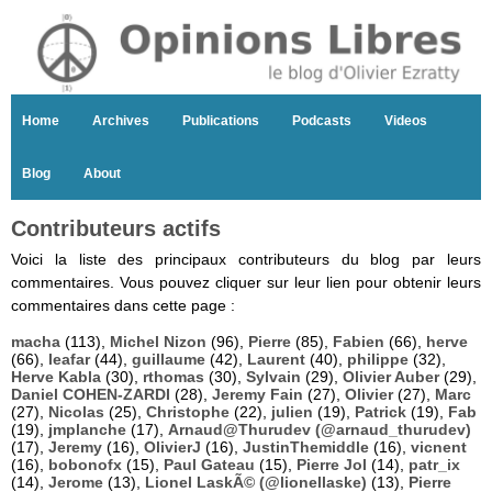
Home
Archives
Publications
Podcasts
Videos
Blog
About
Contributeurs actifs
Voici la liste des principaux contributeurs du blog par leurs
commentaires. Vous pouvez cliquer sur leur lien pour obtenir leurs
commentaires dans cette page :
macha
(113),
Michel Nizon
(96),
Pierre
(85),
Fabien
(66),
herve
(66),
leafar
(44),
guillaume
(42),
Laurent
(40),
philippe
(32),
Herve Kabla
(30),
rthomas
(30),
Sylvain
(29),
Olivier Auber
(29),
Daniel COHEN-ZARDI
(28),
Jeremy Fain
(27),
Olivier
(27),
Marc
(27),
Nicolas
(25),
Christophe
(22),
julien
(19),
Patrick
(19),
Fab
(19),
jmplanche
(17),
Arnaud@Thurudev (@arnaud_thurudev)
(17),
Jeremy
(16),
OlivierJ
(16),
JustinThemiddle
(16),
vicnent
(16),
bobonofx
(15),
Paul Gateau
(15),
Pierre Jol
(14),
patr_ix
(14),
Jerome
(13),
Lionel LaskÃ© (@lionellaske)
(13),
Pierre