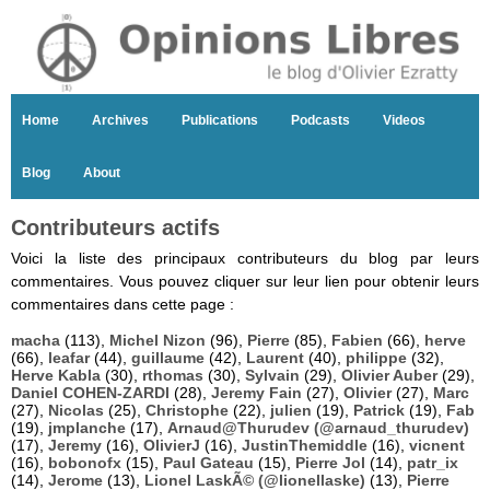
Home
Archives
Publications
Podcasts
Videos
Blog
About
Contributeurs actifs
Voici la liste des principaux contributeurs du blog par leurs
commentaires. Vous pouvez cliquer sur leur lien pour obtenir leurs
commentaires dans cette page :
macha
(113),
Michel Nizon
(96),
Pierre
(85),
Fabien
(66),
herve
(66),
leafar
(44),
guillaume
(42),
Laurent
(40),
philippe
(32),
Herve Kabla
(30),
rthomas
(30),
Sylvain
(29),
Olivier Auber
(29),
Daniel COHEN-ZARDI
(28),
Jeremy Fain
(27),
Olivier
(27),
Marc
(27),
Nicolas
(25),
Christophe
(22),
julien
(19),
Patrick
(19),
Fab
(19),
jmplanche
(17),
Arnaud@Thurudev (@arnaud_thurudev)
(17),
Jeremy
(16),
OlivierJ
(16),
JustinThemiddle
(16),
vicnent
(16),
bobonofx
(15),
Paul Gateau
(15),
Pierre Jol
(14),
patr_ix
(14),
Jerome
(13),
Lionel LaskÃ© (@lionellaske)
(13),
Pierre