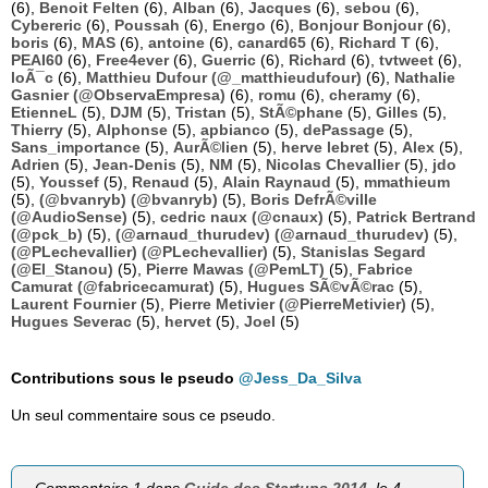
(6),
Benoit Felten
(6),
Alban
(6),
Jacques
(6),
sebou
(6),
Cybereric
(6),
Poussah
(6),
Energo
(6),
Bonjour Bonjour
(6),
boris
(6),
MAS
(6),
antoine
(6),
canard65
(6),
Richard T
(6),
PEAI60
(6),
Free4ever
(6),
Guerric
(6),
Richard
(6),
tvtweet
(6),
loÃ¯c
(6),
Matthieu Dufour (@_matthieudufour)
(6),
Nathalie
Gasnier (@ObservaEmpresa)
(6),
romu
(6),
cheramy
(6),
EtienneL
(5),
DJM
(5),
Tristan
(5),
StÃ©phane
(5),
Gilles
(5),
Thierry
(5),
Alphonse
(5),
apbianco
(5),
dePassage
(5),
Sans_importance
(5),
AurÃ©lien
(5),
herve lebret
(5),
Alex
(5),
Adrien
(5),
Jean-Denis
(5),
NM
(5),
Nicolas Chevallier
(5),
jdo
(5),
Youssef
(5),
Renaud
(5),
Alain Raynaud
(5),
mmathieum
(5),
(@bvanryb) (@bvanryb)
(5),
Boris DefrÃ©ville
(@AudioSense)
(5),
cedric naux (@cnaux)
(5),
Patrick Bertrand
(@pck_b)
(5),
(@arnaud_thurudev) (@arnaud_thurudev)
(5),
(@PLechevallier) (@PLechevallier)
(5),
Stanislas Segard
(@El_Stanou)
(5),
Pierre Mawas (@PemLT)
(5),
Fabrice
Camurat (@fabricecamurat)
(5),
Hugues SÃ©vÃ©rac
(5),
Laurent Fournier
(5),
Pierre Metivier (@PierreMetivier)
(5),
Hugues Severac
(5),
hervet
(5),
Joel
(5)
Contributions sous le pseudo
@Jess_Da_Silva
Un seul commentaire sous ce pseudo.