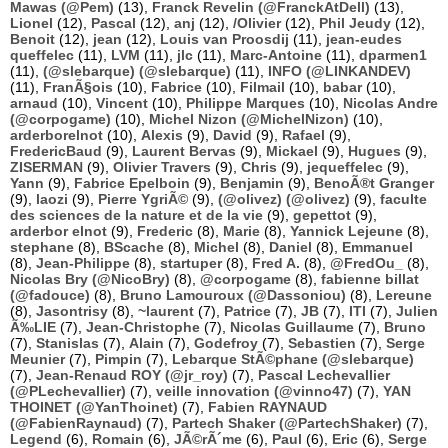
Mawas (@Pem)
(13),
Franck Revelin (@FranckAtDell)
(13),
Lionel
(12),
Pascal
(12),
anj
(12),
/Olivier
(12),
Phil Jeudy
(12),
Benoit
(12),
jean
(12),
Louis van Proosdij
(11),
jean-eudes
queffelec
(11),
LVM
(11),
jlc
(11),
Marc-Antoine
(11),
dparmen1
(11),
(@slebarque) (@slebarque)
(11),
INFO (@LINKANDEV)
(11),
FranÃ§ois
(10),
Fabrice
(10),
Filmail
(10),
babar
(10),
arnaud
(10),
Vincent
(10),
Philippe Marques
(10),
Nicolas Andre
(@corpogame)
(10),
Michel Nizon (@MichelNizon)
(10),
arderborelnot
(10),
Alexis
(9),
David
(9),
Rafael
(9),
FredericBaud
(9),
Laurent Bervas
(9),
Mickael
(9),
Hugues
(9),
ZISERMAN
(9),
Olivier Travers
(9),
Chris
(9),
jequeffelec
(9),
Yann
(9),
Fabrice Epelboin
(9),
Benjamin
(9),
BenoÃ®t Granger
(9),
laozi
(9),
Pierre YgriÃ©
(9),
(@olivez) (@olivez)
(9),
faculte
des sciences de la nature et de la vie
(9),
gepettot
(9),
arderbor elnot
(9),
Frederic
(8),
Marie
(8),
Yannick Lejeune
(8),
stephane
(8),
BScache
(8),
Michel
(8),
Daniel
(8),
Emmanuel
(8),
Jean-Philippe
(8),
startuper
(8),
Fred A.
(8),
@FredOu_
(8),
Nicolas Bry (@NicoBry)
(8),
@corpogame
(8),
fabienne billat
(@fadouce)
(8),
Bruno Lamouroux (@Dassoniou)
(8),
Lereune
(8),
Jasontrisy
(8),
~laurent
(7),
Patrice
(7),
JB
(7),
ITI
(7),
Julien
Ã‰LIE
(7),
Jean-Christophe
(7),
Nicolas Guillaume
(7),
Bruno
(7),
Stanislas
(7),
Alain
(7),
Godefroy
(7),
Sebastien
(7),
Serge
Meunier
(7),
Pimpin
(7),
Lebarque StÃ©phane (@slebarque)
(7),
Jean-Renaud ROY (@jr_roy)
(7),
Pascal Lechevallier
(@PLechevallier)
(7),
veille innovation (@vinno47)
(7),
YAN
THOINET (@YanThoinet)
(7),
Fabien RAYNAUD
(@FabienRaynaud)
(7),
Partech Shaker (@PartechShaker)
(7),
Legend
(6),
Romain
(6),
JÃ©rÃ´me
(6),
Paul
(6),
Eric
(6),
Serge