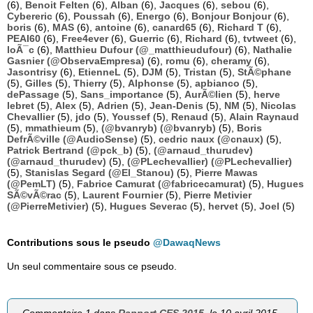
(6),
Benoit Felten
(6),
Alban
(6),
Jacques
(6),
sebou
(6),
Cybereric
(6),
Poussah
(6),
Energo
(6),
Bonjour Bonjour
(6),
boris
(6),
MAS
(6),
antoine
(6),
canard65
(6),
Richard T
(6),
PEAI60
(6),
Free4ever
(6),
Guerric
(6),
Richard
(6),
tvtweet
(6),
loÃ¯c
(6),
Matthieu Dufour (@_matthieudufour)
(6),
Nathalie
Gasnier (@ObservaEmpresa)
(6),
romu
(6),
cheramy
(6),
Jasontrisy
(6),
EtienneL
(5),
DJM
(5),
Tristan
(5),
StÃ©phane
(5),
Gilles
(5),
Thierry
(5),
Alphonse
(5),
apbianco
(5),
dePassage
(5),
Sans_importance
(5),
AurÃ©lien
(5),
herve
lebret
(5),
Alex
(5),
Adrien
(5),
Jean-Denis
(5),
NM
(5),
Nicolas
Chevallier
(5),
jdo
(5),
Youssef
(5),
Renaud
(5),
Alain Raynaud
(5),
mmathieum
(5),
(@bvanryb) (@bvanryb)
(5),
Boris
DefrÃ©ville (@AudioSense)
(5),
cedric naux (@cnaux)
(5),
Patrick Bertrand (@pck_b)
(5),
(@arnaud_thurudev)
(@arnaud_thurudev)
(5),
(@PLechevallier) (@PLechevallier)
(5),
Stanislas Segard (@El_Stanou)
(5),
Pierre Mawas
(@PemLT)
(5),
Fabrice Camurat (@fabricecamurat)
(5),
Hugues
SÃ©vÃ©rac
(5),
Laurent Fournier
(5),
Pierre Metivier
(@PierreMetivier)
(5),
Hugues Severac
(5),
hervet
(5),
Joel
(5)
Contributions sous le pseudo
@DawaqNews
Un seul commentaire sous ce pseudo.