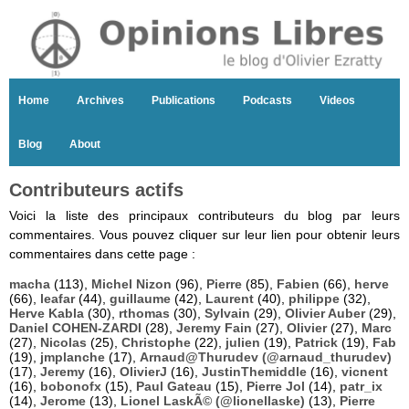
Home
Archives
Publications
Podcasts
Videos
Blog
About
Contributeurs actifs
Voici la liste des principaux contributeurs du blog par leurs
commentaires. Vous pouvez cliquer sur leur lien pour obtenir leurs
commentaires dans cette page :
macha
(113),
Michel Nizon
(96),
Pierre
(85),
Fabien
(66),
herve
(66),
leafar
(44),
guillaume
(42),
Laurent
(40),
philippe
(32),
Herve Kabla
(30),
rthomas
(30),
Sylvain
(29),
Olivier Auber
(29),
Daniel COHEN-ZARDI
(28),
Jeremy Fain
(27),
Olivier
(27),
Marc
(27),
Nicolas
(25),
Christophe
(22),
julien
(19),
Patrick
(19),
Fab
(19),
jmplanche
(17),
Arnaud@Thurudev (@arnaud_thurudev)
(17),
Jeremy
(16),
OlivierJ
(16),
JustinThemiddle
(16),
vicnent
(16),
bobonofx
(15),
Paul Gateau
(15),
Pierre Jol
(14),
patr_ix
(14),
Jerome
(13),
Lionel LaskÃ© (@lionellaske)
(13),
Pierre