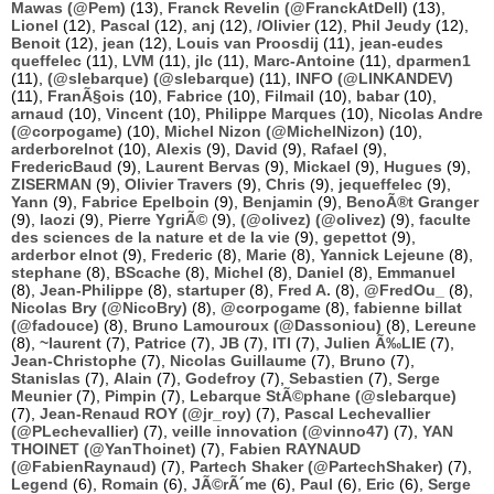
Mawas (@Pem)
(13),
Franck Revelin (@FranckAtDell)
(13),
Lionel
(12),
Pascal
(12),
anj
(12),
/Olivier
(12),
Phil Jeudy
(12),
Benoit
(12),
jean
(12),
Louis van Proosdij
(11),
jean-eudes
queffelec
(11),
LVM
(11),
jlc
(11),
Marc-Antoine
(11),
dparmen1
(11),
(@slebarque) (@slebarque)
(11),
INFO (@LINKANDEV)
(11),
FranÃ§ois
(10),
Fabrice
(10),
Filmail
(10),
babar
(10),
arnaud
(10),
Vincent
(10),
Philippe Marques
(10),
Nicolas Andre
(@corpogame)
(10),
Michel Nizon (@MichelNizon)
(10),
arderborelnot
(10),
Alexis
(9),
David
(9),
Rafael
(9),
FredericBaud
(9),
Laurent Bervas
(9),
Mickael
(9),
Hugues
(9),
ZISERMAN
(9),
Olivier Travers
(9),
Chris
(9),
jequeffelec
(9),
Yann
(9),
Fabrice Epelboin
(9),
Benjamin
(9),
BenoÃ®t Granger
(9),
laozi
(9),
Pierre YgriÃ©
(9),
(@olivez) (@olivez)
(9),
faculte
des sciences de la nature et de la vie
(9),
gepettot
(9),
arderbor elnot
(9),
Frederic
(8),
Marie
(8),
Yannick Lejeune
(8),
stephane
(8),
BScache
(8),
Michel
(8),
Daniel
(8),
Emmanuel
(8),
Jean-Philippe
(8),
startuper
(8),
Fred A.
(8),
@FredOu_
(8),
Nicolas Bry (@NicoBry)
(8),
@corpogame
(8),
fabienne billat
(@fadouce)
(8),
Bruno Lamouroux (@Dassoniou)
(8),
Lereune
(8),
~laurent
(7),
Patrice
(7),
JB
(7),
ITI
(7),
Julien Ã‰LIE
(7),
Jean-Christophe
(7),
Nicolas Guillaume
(7),
Bruno
(7),
Stanislas
(7),
Alain
(7),
Godefroy
(7),
Sebastien
(7),
Serge
Meunier
(7),
Pimpin
(7),
Lebarque StÃ©phane (@slebarque)
(7),
Jean-Renaud ROY (@jr_roy)
(7),
Pascal Lechevallier
(@PLechevallier)
(7),
veille innovation (@vinno47)
(7),
YAN
THOINET (@YanThoinet)
(7),
Fabien RAYNAUD
(@FabienRaynaud)
(7),
Partech Shaker (@PartechShaker)
(7),
Legend
(6),
Romain
(6),
JÃ©rÃ´me
(6),
Paul
(6),
Eric
(6),
Serge