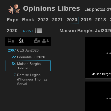
Expo
Book
2023
2021
2020
2019
2018
2020
Maison Bergès Jul202
4/2150
2067
CES Jan2020
22
Grenoble Jul2020
54
Maison Bergès
Jul2020
Maison Bergè
7
Remise Légion
d'Honneur Thomas
Serval