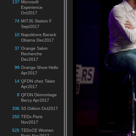
137
Microsoft
Experience
Oct2017
74
MIT35 Station F
Sept2017
10
Napoléons Barack
Obama Dec2017
37
Orange Salon
Recherche
Dec2017
99
Orange Show Hello
Apr2017
14
QFDN chez Talan
Apr2017
8
QFDN Démontage
Bercy Apr2017
336
S3 Odéon Oct2017
250
TEDx Paris
Nov2017
525
TEDxCE Women
Paris Nov2017