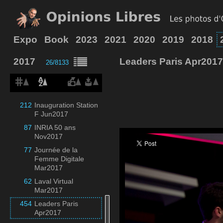
477
Echappée Volée
Mai2017
191
Foire de Paris
Apr2017
Expo
Book
2023
2021
2020
2019
2018
55
Hacking Hôtel de
2017
Ville de Paris
Leaders Paris Apr2017
26/8133
Mar2017
512
Hello Tomorrow
Oct2017
212
Inauguration Station
F Jun2017
87
INRIA 50 ans
Nov2017
77
Journée de la
Femme Digitale
Mar2017
62
Laval Virtual
Mar2017
454
Leaders Paris
Apr2017