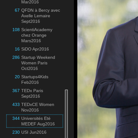
Mar2016
67
QFDN à Bercy avec
Axelle Lemaire
Sept2016
108
ScientiAcademy
chez Orange
Mars2016
16
SiDO Apr2016
286
Startup Weekend
Women Paris
Oct2016
20
Startups4Kids
Feb2016
367
TEDx Paris
Sept2016
433
TEDxCE Women
Nov2016
344
Universités Eté
MEDEF Aug2016
230
USI Jun2016