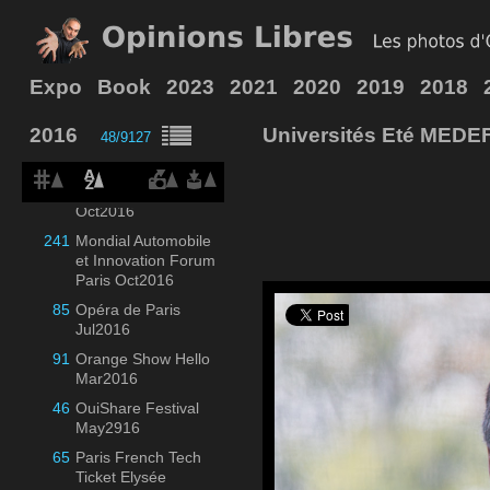
96
LeDayClick Trophée
Excellencia
Oct2016
70
Maison Numérique
Expo
Book
2023
2021
2020
2019
2018
Normande Nov2016
33
Meilleur Dev de
2016
Universités Eté MEDE
48/9127
France Mar2016
110
Microsoft
Experiences Paris
Oct2016
241
Mondial Automobile
et Innovation Forum
Paris Oct2016
85
Opéra de Paris
Jul2016
91
Orange Show Hello
Mar2016
46
OuiShare Festival
May2916
65
Paris French Tech
Ticket Elysée