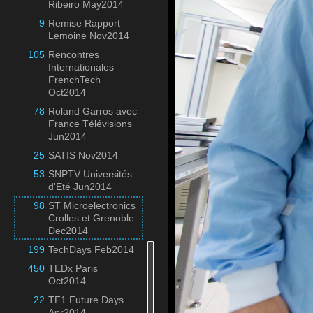
Ribeiro May2014
9
Remise Rapport
Lemoine Nov2014
105
Rencontres
Internationales
FrenchTech
Oct2014
78
Roland Garros avec
France Télévisions
Jun2014
25
SATIS Nov2014
53
SNPTV Universités
d'Eté Jun2014
98
ST Microelectronics
Crolles et Grenoble
Dec2014
199
TechDays Feb2014
450
TEDx Paris
Oct2014
22
TF1 Future Days
Apr2014