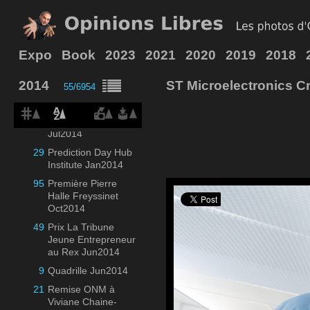
89
Orange ShowHello
Oct2014
119
Osons la France
Dec2014
Expo
Book
2023
2021
2020
2019
2018
10
Paris Dec2014
2014
ST Microelectronics C
55/6954
7
Photo-Folders
Jul2014
40
Piscine Molitor
Jul2014
29
Prediction Day Hub
Institute Jan2014
95
Première Pierre
Halle Freyssinet
Oct2014
49
Prix La Tribune
Jeune Entrepreneur
au Rex Jun2014
9
Quadrille Jun2014
21
Remise ONM à
Viviane Chaine-