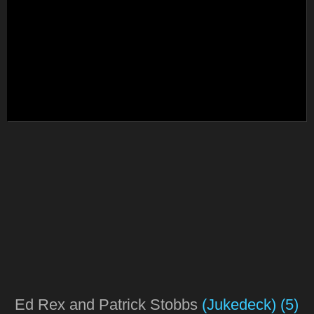
Ed Rex and Patrick Stobbs
(Jukedeck)
(5)