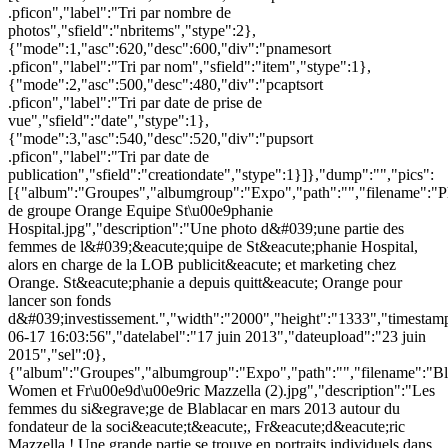
.pficon","label":"Tri par nombre de
photos","sfield":"nbritems","stype":2},
{"mode":1,"asc":620,"desc":600,"div":"pnamesort
.pficon","label":"Tri par nom","sfield":"item","stype":1},
{"mode":2,"asc":500,"desc":480,"div":"pcaptsort
.pficon","label":"Tri par date de prise de
vue","sfield":"date","stype":1},
{"mode":3,"asc":540,"desc":520,"div":"pupsort
.pficon","label":"Tri par date de
publication","sfield":"creationdate","stype":1}]},"dump":"","pics":
[{"album":"Groupes","albumgroup":"Expo","path":"","filename":"P
de groupe Orange Equipe St\u00e9phanie
Hospital.jpg","description":"Une photo d&#039;une partie des
femmes de l&#039;&eacute;quipe de St&eacute;phanie Hospital,
alors en charge de la LOB publicit&eacute; et marketing chez
Orange. St&eacute;phanie a depuis quitt&eacute; Orange pour
lancer son fonds
d&#039;investissement.","width":"2000","height":"1333","timesta
06-17 16:03:56","datelabel":"17 juin 2013","dateupload":"23 juin
2015","sel":0},
{"album":"Groupes","albumgroup":"Expo","path":"","filename":"B
Women et Fr\u00e9d\u00e9ric Mazzella (2).jpg","description":"Les
femmes du si&egrave;ge de Blablacar en mars 2013 autour du
fondateur de la soci&eacute;t&eacute;, Fr&eacute;d&eacute;ric
Mazzella ! Une grande partie se trouve en portraits individuels dans