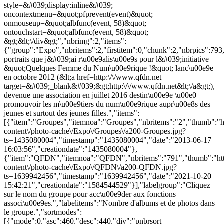
style=&#039;display:inline&#039;
oncontextmenu=&quot;pfprevent(event)&quot;
onmouseup=&quot;albfunc(event, 58)&quot;
ontouchstart=&quot;albfunc(event, 58)&quot;
&gt;&lt;\/div&gt;","nbrimg":2,"items":
{"group":"Expo","nbritems":2,"firstitem":0,"chunk":2,"nbrpics":793
portraits que j&#039;ai r\u00e9alis\u00e9s pour l&#039;initiative
&quot;Quelques Femme du Num\u00e9rique !&quot; lanc\u00e9e
en octobre 2012 (&lt;a href=http:\/\/www.qfdn.net
target=&#039;_blank&#039;&gt;http:\/\/www.qfdn.net&lt;\/a&gt;),
devenue une association en juillet 2016 destin\u00e9e \u00e0
promouvoir les m\u00e9tiers du num\u00e9rique aupr\u00e8s des
jeunes et surtout des jeunes filles.","items":
[{"item":"Groupes","itemnoa":"Groupes","nbritems":"2","thumb":"htt
content\/photo-cache\/Expo\/Groupes\/a200-Groupes.jpg?
ts=1435080004","timestamp":"1435080004","date":"2013-06-17
16:03:56","creationdate":"1435080004"},
{"item":"QFDN","itemnoa":"QFDN","nbritems":"791","thumb":"https
content\/photo-cache\/Expo\/QFDN\/a200-QFDN.jpg?
ts=1639942456","timestamp":"1639942456","date":"2021-10-20
15:42:21","creationdate":"1584544529"}],"labelgroup":"Cliquez
sur le nom du groupe pour acc\u00e9der aux fonctions
associ\u00e9es.","labelitems":"Nombre d'albums et de photos dans
le groupe.","sortmodes":
[{"mode":0,"asc":460,"desc":440,"div":"pnbrsort