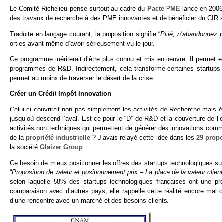
Le Comité Richelieu pense surtout au cadre du
Pacte PME
lancé en 2006
des travaux de recherche à des PME innovantes et de bénéficier du CIR s
Traduite en langage courant, la proposition signifie “
Pitié, n’abandonnez 
orties avant même d’avoir sérieusement vu le jour.
Ce programme mériterait d’être plus connu et mis en oeuvre. Il permet e
programmes de R&D. Indirectement, cela transforme certaines startups d
permet au moins de traverser le désert de la crise.
Créer un Crédit Impôt Innovation
Celui-ci couvrirait non pas simplement les activités de Recherche mais é
jusqu’où descend l’aval. Est-ce pour le “D” de R&D et la couverture de l’
activités non techniques qui permettent de générer des innovations comm
de la
propriété industrielle
? J’avais relayé cette idée dans les
29 propo
la société
Glaizer Group
.
Ce besoin de mieux positionner les offres des startups technologiques s
“
Proposition de valeur et positionnement prix – La place de la valeur clien
selon laquelle 58% des startups technologiques françaises ont une pr
comparaison avec d’autres pays, elle rappelle cette réalité encore mal 
d’une rencontre avec un marché et des besoins clients.