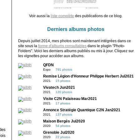
Voir aussi la
liste complète
des publications de ce blog.
Derniers albums photos
Depuis juillet 2014, mes photos sont maintenant intégrées dans ce
site sous la
forme d'albums consultables
dans le plugin "Photo-
Folders". Voici les derniers albums publiés ou mis à jour. Cliquez sur
les vignettes pour accéder aux albums.
QFDN
Expo
791 photos
Remise Légion d'Honneur Philippe Herbert Jul2021
2021
15 photos
Vivatech Jun2021
2021
120 photos
Visite C2N Palaiseau Mar2021
2021
17 photos
Annonce Stratégie Quantique C2N Jan2021
2021
137 photos
Maison Bergès Jul2020
2020
54 photos
 des
Grenoble Jul2020
fois
2020
22 photos