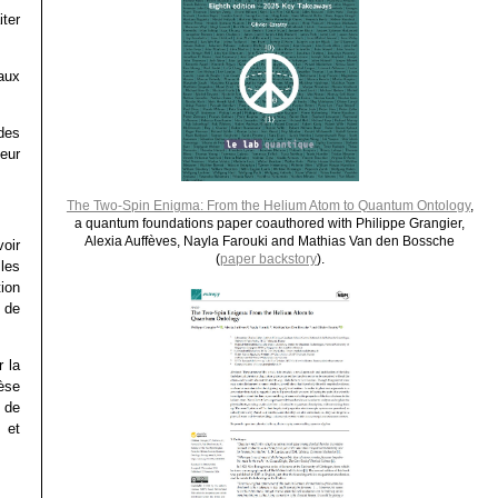
ter
 aux
des
eur
The Two-Spin Enigma: From the Helium Atom to Quantum Ontology
,
a quantum foundations paper coauthored with Philippe Grangier,
Alexia Auffèves, Nayla Farouki and Mathias Van den Bossche
oir
(
paper backstory
).
 les
ion
 de
r la
èse
 de
 et