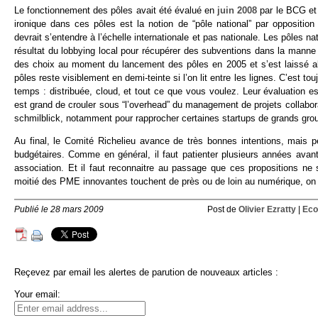
Le fonctionnement des pôles avait été évalué en
juin 2008
par le BCG et 
ironique dans ces pôles est la notion de “pôle national” par oppositio
devrait s’entendre à l’échelle internationale et pas nationale. Les pôles na
résultat du lobbying local pour récupérer des subventions dans la manne 
des choix au moment du lancement des pôles en 2005 et s’est laissé a
pôles reste visiblement en demi-teinte si l’on lit entre les lignes. C’est to
temps : distribuée, cloud, et tout ce que vous voulez. Leur évaluation est 
est grand de crouler sous “l’overhead” du management de projets collabora
schmilblick, notamment pour rapprocher certaines startups de grands gro
Au final, le Comité Richelieu avance de très bonnes intentions, mais 
budgétaires. Comme en général, il faut patienter plusieurs années avan
association. Et il faut reconnaitre au passage que ces propositions 
moitié des PME innovantes touchent de près ou de loin au numérique, on
Publié le 28 mars 2009
Post de
Olivier Ezratty
|
Eco
Reçevez par email les alertes de parution de nouveaux articles :
Your email: