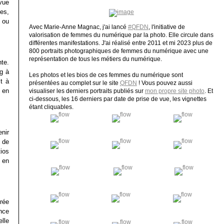
vue
es,
 ou
Avec Marie-Anne Magnac, j'ai lancé
#QFDN
, l'initiative de
valorisation de femmes du numérique par la photo. Elle circule dans
différentes manifestations. J'ai réalisé entre 2011 et mi 2023 plus de
800 portraits photographiques de femmes du numérique avec une
représentation de tous les métiers du numérique.
te.
g à
Les photos et les bios de ces femmes du numérique sont
it à
présentées au complet sur le site
QFDN
! Vous pouvez aussi
 en
visualiser les derniers portraits publiés sur
mon propre site photo
. Et
ci-dessous, les 16 derniers par date de prise de vue, les vignettes
étant cliquables.
nir
 de
ios
 en
grée
nce
lle