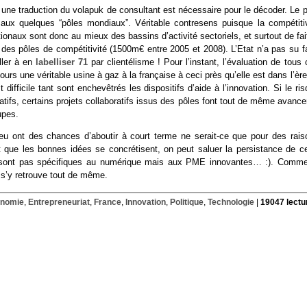
une traduction du volapuk de consultant est nécessaire pour le décoder. Le p
n aux quelques “pôles mondiaux”. Véritable contresens puisque la compétitiv
tionaux sont donc au mieux des bassins d’activité sectoriels, et surtout de fai
des pôles de compétitivité (1500m€ entre 2005 et 2008). L’Etat n’a pas su fa
ller à en
labelliser 71
par clientélisme ! Pour l’instant, l’évaluation de tous
ujours une véritable usine à gaz à la française à ceci près qu’elle est dans l’èr
difficile tant sont enchevêtrés les dispositifs d’aide à l’innovation. Si le ri
tifs, certains projets collaboratifs issus des pôles font tout de même avance
upes.
peu ont des chances d’aboutir à court terme ne serait-ce que pour des rais
t que les bonnes idées se concrétisent, on peut saluer la persistance de ce
ne sont pas spécifiques au numérique mais aux PME innovantes… :). Comme
 s’y retrouve tout de même.
nomie
,
Entrepreneuriat
,
France
,
Innovation
,
Politique
,
Technologie
|
19047 lectu