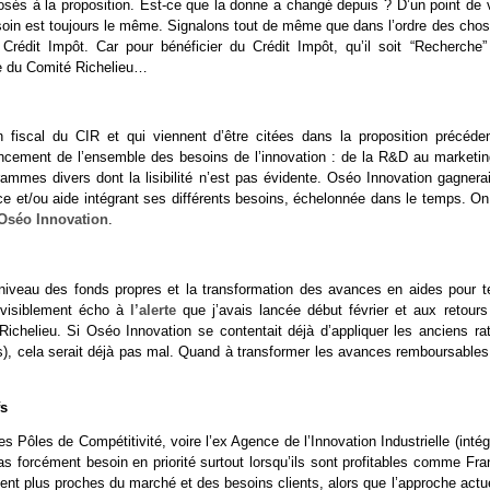
osés à la proposition. Est-ce que la donne a changé depuis ? D’un point de 
besoin est toujours le même. Signalons tout de même que dans l’ordre des chos
Crédit Impôt. Car pour bénéficier du Crédit Impôt, qu’il soit “Recherche”
nte du Comité Richelieu…
n fiscal du CIR et qui viennent d’être citées dans la proposition précéden
ancement de l’ensemble des besoins de l’innovation : de la R&D au marketin
grammes divers dont la lisibilité n’est pas évidente. Oséo Innovation gagnera
nce et/ou aide intégrant ses différents besoins, échelonnée dans le temps. On
’Oséo Innovation
.
eau des fonds propres et la transformation des avances en aides pour te
t visiblement écho à
l’alerte
que j’avais lancée début février et aux retours
chelieu. Si Oséo Innovation se contentait déjà d’appliquer les anciens rat
s), cela serait déjà pas mal. Quand à transformer les avances remboursables
fs
 Pôles de Compétitivité, voire l’ex Agence de l’Innovation Industrielle (inté
 forcément besoin en priorité surtout lorsqu’ils sont profitables comme Fra
ent plus proches du marché et des besoins clients, alors que l’approche actue