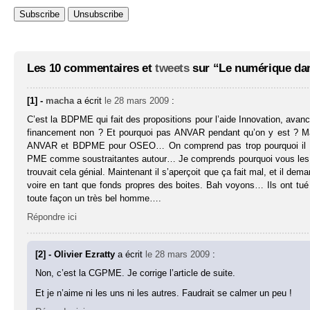
Les 10 commentaires et
tweets
sur “Le numérique dans
[1] -
macha
a écrit
le 28 mars 2009
:
C’est la BDPME qui fait des propositions pour l’aide Innovation, ava
financement non ? Et pourquoi pas ANVAR pendant qu’on y est ? Mais
ANVAR et BDPME pour OSEO… On comprend pas trop pourquoi il se pl
PME comme soustraitantes autour… Je comprends pourquoi vous les aime
trouvait cela génial. Maintenant il s’aperçoit que ça fait mal, et il de
voire en tant que fonds propres des boites. Bah voyons… Ils ont tué 
toute façon un très bel homme….
Répondre ici
[2] - Olivier Ezratty
a écrit
le 28 mars 2009
:
Non, c’est la CGPME. Je corrige l’article de suite.
Et je n’aime ni les uns ni les autres. Faudrait se calmer un peu !