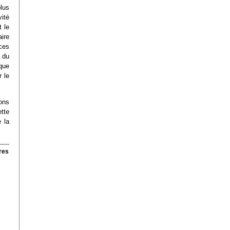
lus
ité
t le
ire
 ces
e du
sque
r le
ons
tte
 la
res