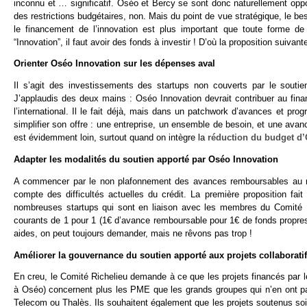
inconnu et … significatif. Oséo et Bercy se sont donc naturellement opp
des restrictions budgétaires, non. Mais du point de vue stratégique, le 
le financement de l’innovation est plus important que toute forme de 
“Innovation”, il faut avoir des fonds à investir ! D’où la proposition suiva
Orienter Oséo Innovation sur les dépenses aval
Il s’agit des investissements des startups non couverts par le soutie
J’applaudis des deux mains : Oséo Innovation devrait contribuer au fin
l’international. Il le fait déjà, mais dans un patchwork d’avances et pro
simplifier son offre : une entreprise, un ensemble de besoin, et une ava
est évidemment loin, surtout quand on intègre la
réduction du budget d
Adapter les modalités du soutien apporté par Oséo Innovation
A commencer par le non plafonnement des avances remboursables au niv
compte des difficultés actuelles du crédit. La première proposition fai
nombreuses startups qui sont en liaison avec les membres du Comité Ri
courants de 1 pour 1 (1€ d’avance remboursable pour 1€ de fonds propre
aides, on peut toujours demander, mais ne rêvons pas trop !
Améliorer la gouvernance du soutien apporté aux projets collaborati
En creu, le Comité Richelieu demande à ce que les projets financés par les
à Oséo) concernent plus les PME que les grands groupes qui n’en ont pas
Telecom ou Thalès. Ils souhaitent également que les projets soutenus soi