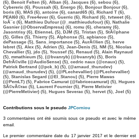
(6),
Benoit Felten
(6),
Alban
(6),
Jacques
(6),
sebou
(6),
Cybereric
(6),
Poussah
(6),
Energo
(6),
Bonjour Bonjour
(6),
boris
(6),
MAS
(6),
antoine
(6),
canard65
(6),
Richard T
(6),
PEAI60
(6),
Free4ever
(6),
Guerric
(6),
Richard
(6),
tvtweet
(6),
loÃ¯c
(6),
Matthieu Dufour (@_matthieudufour)
(6),
Nathalie
Gasnier (@ObservaEmpresa)
(6),
romu
(6),
cheramy
(6),
Jasontrisy
(6),
EtienneL
(5),
DJM
(5),
Tristan
(5),
StÃ©phane
(5),
Gilles
(5),
Thierry
(5),
Alphonse
(5),
apbianco
(5),
dePassage
(5),
Sans_importance
(5),
AurÃ©lien
(5),
herve
lebret
(5),
Alex
(5),
Adrien
(5),
Jean-Denis
(5),
NM
(5),
Nicolas
Chevallier
(5),
jdo
(5),
Youssef
(5),
Renaud
(5),
Alain Raynaud
(5),
mmathieum
(5),
(@bvanryb) (@bvanryb)
(5),
Boris
DefrÃ©ville (@AudioSense)
(5),
cedric naux (@cnaux)
(5),
Patrick Bertrand (@pck_b)
(5),
(@arnaud_thurudev)
(@arnaud_thurudev)
(5),
(@PLechevallier) (@PLechevallier)
(5),
Stanislas Segard (@El_Stanou)
(5),
Pierre Mawas
(@PemLT)
(5),
Fabrice Camurat (@fabricecamurat)
(5),
Hugues
SÃ©vÃ©rac
(5),
Laurent Fournier
(5),
Pierre Metivier
(@PierreMetivier)
(5),
Hugues Severac
(5),
hervet
(5),
Joel
(5)
Contributions sous le pseudo
JPCorniou
3 commentaires ont été soumis sous ce pseudo et avec le même
email.
Le premier commentaire date du 17 janvier 2017 et le dernier est