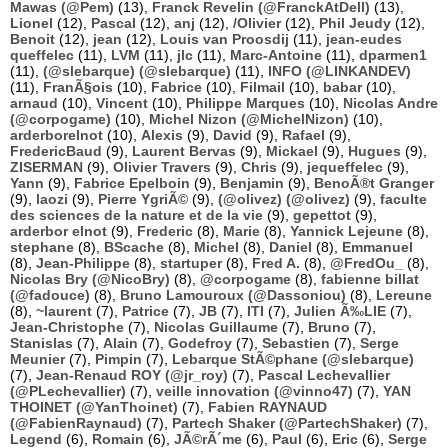
Mawas (@Pem)
(13),
Franck Revelin (@FranckAtDell)
(13),
Lionel
(12),
Pascal
(12),
anj
(12),
/Olivier
(12),
Phil Jeudy
(12),
Benoit
(12),
jean
(12),
Louis van Proosdij
(11),
jean-eudes
queffelec
(11),
LVM
(11),
jlc
(11),
Marc-Antoine
(11),
dparmen1
(11),
(@slebarque) (@slebarque)
(11),
INFO (@LINKANDEV)
(11),
FranÃ§ois
(10),
Fabrice
(10),
Filmail
(10),
babar
(10),
arnaud
(10),
Vincent
(10),
Philippe Marques
(10),
Nicolas Andre
(@corpogame)
(10),
Michel Nizon (@MichelNizon)
(10),
arderborelnot
(10),
Alexis
(9),
David
(9),
Rafael
(9),
FredericBaud
(9),
Laurent Bervas
(9),
Mickael
(9),
Hugues
(9),
ZISERMAN
(9),
Olivier Travers
(9),
Chris
(9),
jequeffelec
(9),
Yann
(9),
Fabrice Epelboin
(9),
Benjamin
(9),
BenoÃ®t Granger
(9),
laozi
(9),
Pierre YgriÃ©
(9),
(@olivez) (@olivez)
(9),
faculte
des sciences de la nature et de la vie
(9),
gepettot
(9),
arderbor elnot
(9),
Frederic
(8),
Marie
(8),
Yannick Lejeune
(8),
stephane
(8),
BScache
(8),
Michel
(8),
Daniel
(8),
Emmanuel
(8),
Jean-Philippe
(8),
startuper
(8),
Fred A.
(8),
@FredOu_
(8),
Nicolas Bry (@NicoBry)
(8),
@corpogame
(8),
fabienne billat
(@fadouce)
(8),
Bruno Lamouroux (@Dassoniou)
(8),
Lereune
(8),
~laurent
(7),
Patrice
(7),
JB
(7),
ITI
(7),
Julien Ã‰LIE
(7),
Jean-Christophe
(7),
Nicolas Guillaume
(7),
Bruno
(7),
Stanislas
(7),
Alain
(7),
Godefroy
(7),
Sebastien
(7),
Serge
Meunier
(7),
Pimpin
(7),
Lebarque StÃ©phane (@slebarque)
(7),
Jean-Renaud ROY (@jr_roy)
(7),
Pascal Lechevallier
(@PLechevallier)
(7),
veille innovation (@vinno47)
(7),
YAN
THOINET (@YanThoinet)
(7),
Fabien RAYNAUD
(@FabienRaynaud)
(7),
Partech Shaker (@PartechShaker)
(7),
Legend
(6),
Romain
(6),
JÃ©rÃ´me
(6),
Paul
(6),
Eric
(6),
Serge