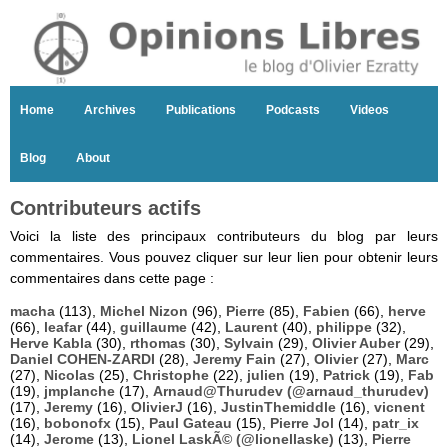
Home
Archives
Publications
Podcasts
Videos
Blog
About
Contributeurs actifs
Voici la liste des principaux contributeurs du blog par leurs
commentaires. Vous pouvez cliquer sur leur lien pour obtenir leurs
commentaires dans cette page :
macha
(113),
Michel Nizon
(96),
Pierre
(85),
Fabien
(66),
herve
(66),
leafar
(44),
guillaume
(42),
Laurent
(40),
philippe
(32),
Herve Kabla
(30),
rthomas
(30),
Sylvain
(29),
Olivier Auber
(29),
Daniel COHEN-ZARDI
(28),
Jeremy Fain
(27),
Olivier
(27),
Marc
(27),
Nicolas
(25),
Christophe
(22),
julien
(19),
Patrick
(19),
Fab
(19),
jmplanche
(17),
Arnaud@Thurudev (@arnaud_thurudev)
(17),
Jeremy
(16),
OlivierJ
(16),
JustinThemiddle
(16),
vicnent
(16),
bobonofx
(15),
Paul Gateau
(15),
Pierre Jol
(14),
patr_ix
(14),
Jerome
(13),
Lionel LaskÃ© (@lionellaske)
(13),
Pierre