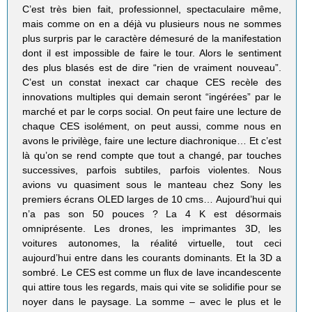
C’est très bien fait, professionnel, spectaculaire même,
mais comme on en a déjà vu plusieurs nous ne sommes
plus surpris par le caractère démesuré de la manifestation
dont il est impossible de faire le tour. Alors le sentiment
des plus blasés est de dire “rien de vraiment nouveau”.
C’est un constat inexact car chaque CES recèle des
innovations multiples qui demain seront “ingérées” par le
marché et par le corps social. On peut faire une lecture de
chaque CES isolément, on peut aussi, comme nous en
avons le privilège, faire une lecture diachronique… Et c’est
là qu’on se rend compte que tout a changé, par touches
successives, parfois subtiles, parfois violentes. Nous
avions vu quasiment sous le manteau chez Sony les
premiers écrans OLED larges de 10 cms… Aujourd’hui qui
n’a pas son 50 pouces ? La 4 K est désormais
omniprésente. Les drones, les imprimantes 3D, les
voitures autonomes, la réalité virtuelle, tout ceci
aujourd’hui entre dans les courants dominants. Et la 3D a
sombré. Le CES est comme un flux de lave incandescente
qui attire tous les regards, mais qui vite se solidifie pour se
noyer dans le paysage. La somme – avec le plus et le