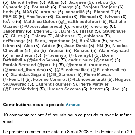
(6),
Benoit Felten
(6),
Alban
(6),
Jacques
(6),
sebou
(6),
Cybereric
(6),
Poussah
(6),
Energo
(6),
Bonjour Bonjour
(6),
boris
(6),
MAS
(6),
antoine
(6),
canard65
(6),
Richard T
(6),
PEAI60
(6),
Free4ever
(6),
Guerric
(6),
Richard
(6),
tvtweet
(6),
loÃ¯c
(6),
Matthieu Dufour (@_matthieudufour)
(6),
Nathalie
Gasnier (@ObservaEmpresa)
(6),
romu
(6),
cheramy
(6),
Jasontrisy
(6),
EtienneL
(5),
DJM
(5),
Tristan
(5),
StÃ©phane
(5),
Gilles
(5),
Thierry
(5),
Alphonse
(5),
apbianco
(5),
dePassage
(5),
Sans_importance
(5),
AurÃ©lien
(5),
herve
lebret
(5),
Alex
(5),
Adrien
(5),
Jean-Denis
(5),
NM
(5),
Nicolas
Chevallier
(5),
jdo
(5),
Youssef
(5),
Renaud
(5),
Alain Raynaud
(5),
mmathieum
(5),
(@bvanryb) (@bvanryb)
(5),
Boris
DefrÃ©ville (@AudioSense)
(5),
cedric naux (@cnaux)
(5),
Patrick Bertrand (@pck_b)
(5),
(@arnaud_thurudev)
(@arnaud_thurudev)
(5),
(@PLechevallier) (@PLechevallier)
(5),
Stanislas Segard (@El_Stanou)
(5),
Pierre Mawas
(@PemLT)
(5),
Fabrice Camurat (@fabricecamurat)
(5),
Hugues
SÃ©vÃ©rac
(5),
Laurent Fournier
(5),
Pierre Metivier
(@PierreMetivier)
(5),
Hugues Severac
(5),
hervet
(5),
Joel
(5)
Contributions sous le pseudo
Arnaud
10 commentaires ont été soumis sous ce pseudo et avec le même
email.
Le premier commentaire date du 8 mai 2008 et le dernier est du 29