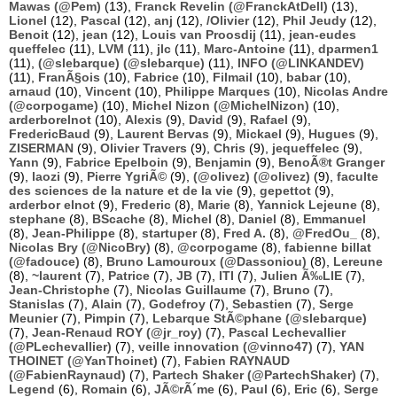
Mawas (@Pem)
(13),
Franck Revelin (@FranckAtDell)
(13),
Lionel
(12),
Pascal
(12),
anj
(12),
/Olivier
(12),
Phil Jeudy
(12),
Benoit
(12),
jean
(12),
Louis van Proosdij
(11),
jean-eudes
queffelec
(11),
LVM
(11),
jlc
(11),
Marc-Antoine
(11),
dparmen1
(11),
(@slebarque) (@slebarque)
(11),
INFO (@LINKANDEV)
(11),
FranÃ§ois
(10),
Fabrice
(10),
Filmail
(10),
babar
(10),
arnaud
(10),
Vincent
(10),
Philippe Marques
(10),
Nicolas Andre
(@corpogame)
(10),
Michel Nizon (@MichelNizon)
(10),
arderborelnot
(10),
Alexis
(9),
David
(9),
Rafael
(9),
FredericBaud
(9),
Laurent Bervas
(9),
Mickael
(9),
Hugues
(9),
ZISERMAN
(9),
Olivier Travers
(9),
Chris
(9),
jequeffelec
(9),
Yann
(9),
Fabrice Epelboin
(9),
Benjamin
(9),
BenoÃ®t Granger
(9),
laozi
(9),
Pierre YgriÃ©
(9),
(@olivez) (@olivez)
(9),
faculte
des sciences de la nature et de la vie
(9),
gepettot
(9),
arderbor elnot
(9),
Frederic
(8),
Marie
(8),
Yannick Lejeune
(8),
stephane
(8),
BScache
(8),
Michel
(8),
Daniel
(8),
Emmanuel
(8),
Jean-Philippe
(8),
startuper
(8),
Fred A.
(8),
@FredOu_
(8),
Nicolas Bry (@NicoBry)
(8),
@corpogame
(8),
fabienne billat
(@fadouce)
(8),
Bruno Lamouroux (@Dassoniou)
(8),
Lereune
(8),
~laurent
(7),
Patrice
(7),
JB
(7),
ITI
(7),
Julien Ã‰LIE
(7),
Jean-Christophe
(7),
Nicolas Guillaume
(7),
Bruno
(7),
Stanislas
(7),
Alain
(7),
Godefroy
(7),
Sebastien
(7),
Serge
Meunier
(7),
Pimpin
(7),
Lebarque StÃ©phane (@slebarque)
(7),
Jean-Renaud ROY (@jr_roy)
(7),
Pascal Lechevallier
(@PLechevallier)
(7),
veille innovation (@vinno47)
(7),
YAN
THOINET (@YanThoinet)
(7),
Fabien RAYNAUD
(@FabienRaynaud)
(7),
Partech Shaker (@PartechShaker)
(7),
Legend
(6),
Romain
(6),
JÃ©rÃ´me
(6),
Paul
(6),
Eric
(6),
Serge