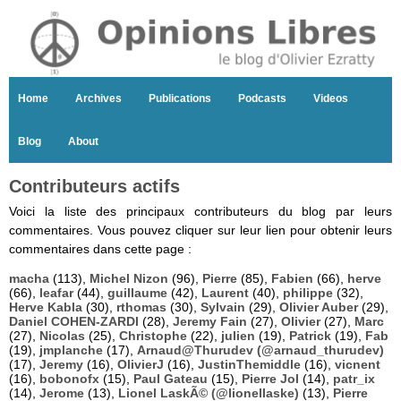
Home
Archives
Publications
Podcasts
Videos
Blog
About
Contributeurs actifs
Voici la liste des principaux contributeurs du blog par leurs
commentaires. Vous pouvez cliquer sur leur lien pour obtenir leurs
commentaires dans cette page :
macha
(113),
Michel Nizon
(96),
Pierre
(85),
Fabien
(66),
herve
(66),
leafar
(44),
guillaume
(42),
Laurent
(40),
philippe
(32),
Herve Kabla
(30),
rthomas
(30),
Sylvain
(29),
Olivier Auber
(29),
Daniel COHEN-ZARDI
(28),
Jeremy Fain
(27),
Olivier
(27),
Marc
(27),
Nicolas
(25),
Christophe
(22),
julien
(19),
Patrick
(19),
Fab
(19),
jmplanche
(17),
Arnaud@Thurudev (@arnaud_thurudev)
(17),
Jeremy
(16),
OlivierJ
(16),
JustinThemiddle
(16),
vicnent
(16),
bobonofx
(15),
Paul Gateau
(15),
Pierre Jol
(14),
patr_ix
(14),
Jerome
(13),
Lionel LaskÃ© (@lionellaske)
(13),
Pierre