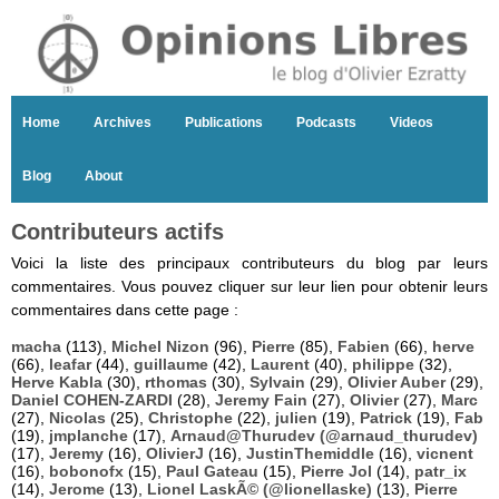
Home
Archives
Publications
Podcasts
Videos
Blog
About
Contributeurs actifs
Voici la liste des principaux contributeurs du blog par leurs
commentaires. Vous pouvez cliquer sur leur lien pour obtenir leurs
commentaires dans cette page :
macha
(113),
Michel Nizon
(96),
Pierre
(85),
Fabien
(66),
herve
(66),
leafar
(44),
guillaume
(42),
Laurent
(40),
philippe
(32),
Herve Kabla
(30),
rthomas
(30),
Sylvain
(29),
Olivier Auber
(29),
Daniel COHEN-ZARDI
(28),
Jeremy Fain
(27),
Olivier
(27),
Marc
(27),
Nicolas
(25),
Christophe
(22),
julien
(19),
Patrick
(19),
Fab
(19),
jmplanche
(17),
Arnaud@Thurudev (@arnaud_thurudev)
(17),
Jeremy
(16),
OlivierJ
(16),
JustinThemiddle
(16),
vicnent
(16),
bobonofx
(15),
Paul Gateau
(15),
Pierre Jol
(14),
patr_ix
(14),
Jerome
(13),
Lionel LaskÃ© (@lionellaske)
(13),
Pierre