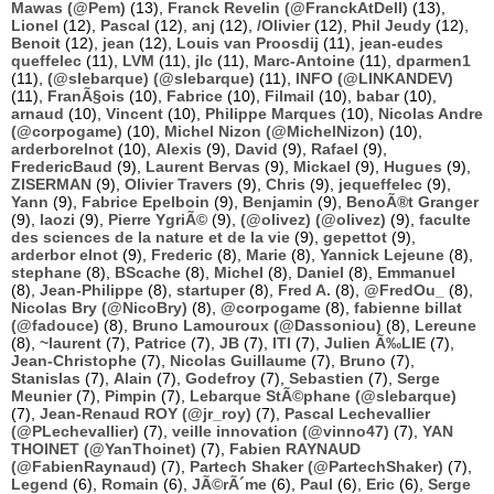
Mawas (@Pem)
(13),
Franck Revelin (@FranckAtDell)
(13),
Lionel
(12),
Pascal
(12),
anj
(12),
/Olivier
(12),
Phil Jeudy
(12),
Benoit
(12),
jean
(12),
Louis van Proosdij
(11),
jean-eudes
queffelec
(11),
LVM
(11),
jlc
(11),
Marc-Antoine
(11),
dparmen1
(11),
(@slebarque) (@slebarque)
(11),
INFO (@LINKANDEV)
(11),
FranÃ§ois
(10),
Fabrice
(10),
Filmail
(10),
babar
(10),
arnaud
(10),
Vincent
(10),
Philippe Marques
(10),
Nicolas Andre
(@corpogame)
(10),
Michel Nizon (@MichelNizon)
(10),
arderborelnot
(10),
Alexis
(9),
David
(9),
Rafael
(9),
FredericBaud
(9),
Laurent Bervas
(9),
Mickael
(9),
Hugues
(9),
ZISERMAN
(9),
Olivier Travers
(9),
Chris
(9),
jequeffelec
(9),
Yann
(9),
Fabrice Epelboin
(9),
Benjamin
(9),
BenoÃ®t Granger
(9),
laozi
(9),
Pierre YgriÃ©
(9),
(@olivez) (@olivez)
(9),
faculte
des sciences de la nature et de la vie
(9),
gepettot
(9),
arderbor elnot
(9),
Frederic
(8),
Marie
(8),
Yannick Lejeune
(8),
stephane
(8),
BScache
(8),
Michel
(8),
Daniel
(8),
Emmanuel
(8),
Jean-Philippe
(8),
startuper
(8),
Fred A.
(8),
@FredOu_
(8),
Nicolas Bry (@NicoBry)
(8),
@corpogame
(8),
fabienne billat
(@fadouce)
(8),
Bruno Lamouroux (@Dassoniou)
(8),
Lereune
(8),
~laurent
(7),
Patrice
(7),
JB
(7),
ITI
(7),
Julien Ã‰LIE
(7),
Jean-Christophe
(7),
Nicolas Guillaume
(7),
Bruno
(7),
Stanislas
(7),
Alain
(7),
Godefroy
(7),
Sebastien
(7),
Serge
Meunier
(7),
Pimpin
(7),
Lebarque StÃ©phane (@slebarque)
(7),
Jean-Renaud ROY (@jr_roy)
(7),
Pascal Lechevallier
(@PLechevallier)
(7),
veille innovation (@vinno47)
(7),
YAN
THOINET (@YanThoinet)
(7),
Fabien RAYNAUD
(@FabienRaynaud)
(7),
Partech Shaker (@PartechShaker)
(7),
Legend
(6),
Romain
(6),
JÃ©rÃ´me
(6),
Paul
(6),
Eric
(6),
Serge