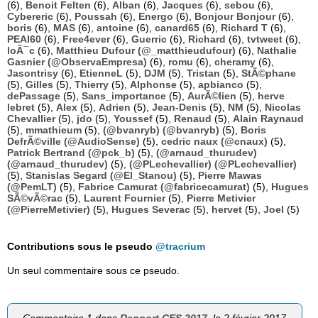
(6),
Benoit Felten
(6),
Alban
(6),
Jacques
(6),
sebou
(6),
Cybereric
(6),
Poussah
(6),
Energo
(6),
Bonjour Bonjour
(6),
boris
(6),
MAS
(6),
antoine
(6),
canard65
(6),
Richard T
(6),
PEAI60
(6),
Free4ever
(6),
Guerric
(6),
Richard
(6),
tvtweet
(6),
loÃ¯c
(6),
Matthieu Dufour (@_matthieudufour)
(6),
Nathalie
Gasnier (@ObservaEmpresa)
(6),
romu
(6),
cheramy
(6),
Jasontrisy
(6),
EtienneL
(5),
DJM
(5),
Tristan
(5),
StÃ©phane
(5),
Gilles
(5),
Thierry
(5),
Alphonse
(5),
apbianco
(5),
dePassage
(5),
Sans_importance
(5),
AurÃ©lien
(5),
herve
lebret
(5),
Alex
(5),
Adrien
(5),
Jean-Denis
(5),
NM
(5),
Nicolas
Chevallier
(5),
jdo
(5),
Youssef
(5),
Renaud
(5),
Alain Raynaud
(5),
mmathieum
(5),
(@bvanryb) (@bvanryb)
(5),
Boris
DefrÃ©ville (@AudioSense)
(5),
cedric naux (@cnaux)
(5),
Patrick Bertrand (@pck_b)
(5),
(@arnaud_thurudev)
(@arnaud_thurudev)
(5),
(@PLechevallier) (@PLechevallier)
(5),
Stanislas Segard (@El_Stanou)
(5),
Pierre Mawas
(@PemLT)
(5),
Fabrice Camurat (@fabricecamurat)
(5),
Hugues
SÃ©vÃ©rac
(5),
Laurent Fournier
(5),
Pierre Metivier
(@PierreMetivier)
(5),
Hugues Severac
(5),
hervet
(5),
Joel
(5)
Contributions sous le pseudo
@tracrium
Un seul commentaire sous ce pseudo.