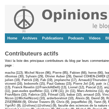
Home
Archives
Publications
Podcasts
Videos
B
Contributeurs actifs
Voici la liste des principaux contributeurs du blog par leurs commentair
page :
macha
(113),
Michel Nizon
(96),
Pierre
(85),
Fabien
(66),
herve
(66),
lea
rthomas
(30),
Sylvain
(29),
Olivier Auber
(29),
Daniel COHEN-ZARDI
(2
julien
(19),
Patrick
(19),
Fab
(19),
jmplanche
(17),
Arnaud@Thurudev (
vicnent
(16),
bobonofx
(15),
Paul Gateau
(15),
Pierre Jol
(14),
patr_ix
(
(13),
Franck Revelin (@FranckAtDell)
(13),
Lionel
(12),
Pascal
(12),
anj
(11),
jean-eudes queffelec
(11),
LVM
(11),
jlc
(11),
Marc-Antoine
(11),
dp
FranÃ§ois
(10),
Fabrice
(10),
Filmail
(10),
babar
(10),
arnaud
(10),
Vinc
Nizon (@MichelNizon)
(10),
arderborelnot
(10),
Alexis
(9),
David
(9),
R
ZISERMAN
(9),
Olivier Travers
(9),
Chris
(9),
jequeffelec
(9),
Yann
(9),
YgriÃ©
(9),
(@olivez) (@olivez)
(9),
faculte des sciences de la nature e