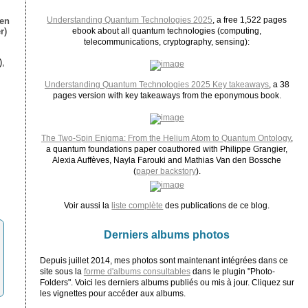
Understanding Quantum Technologies 2025
, a free 1,522 pages
ien
r)
ebook about all quantum technologies (computing,
telecommunications, cryptography, sensing):
),
Understanding Quantum Technologies 2025 Key takeaways
, a 38
pages version with key takeaways from the eponymous book.
The Two-Spin Enigma: From the Helium Atom to Quantum Ontology
,
a quantum foundations paper coauthored with Philippe Grangier,
Alexia Auffèves, Nayla Farouki and Mathias Van den Bossche
(
paper backstory
).
Voir aussi la
liste complète
des publications de ce blog.
Derniers albums photos
Depuis juillet 2014, mes photos sont maintenant intégrées dans ce
site sous la
forme d'albums consultables
dans le plugin "Photo-
Folders". Voici les derniers albums publiés ou mis à jour. Cliquez sur
les vignettes pour accéder aux albums.