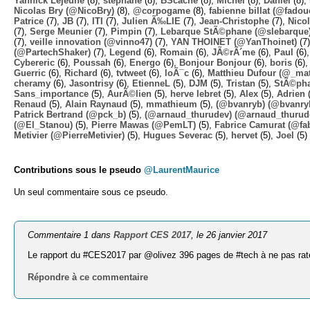
Yannick Lejeune
(8),
stephane
(8),
BScache
(8),
Michel
(8),
Daniel
(8),
Nicolas Bry (@NicoBry)
(8),
@corpogame
(8),
fabienne billat (@fadou
Patrice
(7),
JB
(7),
ITI
(7),
Julien Ã‰LIE
(7),
Jean-Christophe
(7),
Nico
(7),
Serge Meunier
(7),
Pimpin
(7),
Lebarque StÃ©phane (@slebarque
(7),
veille innovation (@vinno47)
(7),
YAN THOINET (@YanThoinet)
(7
(@PartechShaker)
(7),
Legend
(6),
Romain
(6),
JÃ©rÃ´me
(6),
Paul
(6)
Cybereric
(6),
Poussah
(6),
Energo
(6),
Bonjour Bonjour
(6),
boris
(6)
Guerric
(6),
Richard
(6),
tvtweet
(6),
loÃ¯c
(6),
Matthieu Dufour (@_mat
cheramy
(6),
Jasontrisy
(6),
EtienneL
(5),
DJM
(5),
Tristan
(5),
StÃ©ph
Sans_importance
(5),
AurÃ©lien
(5),
herve lebret
(5),
Alex
(5),
Adrien
(
Renaud
(5),
Alain Raynaud
(5),
mmathieum
(5),
(@bvanryb) (@bvanry
Patrick Bertrand (@pck_b)
(5),
(@arnaud_thurudev) (@arnaud_thurud
(@El_Stanou)
(5),
Pierre Mawas (@PemLT)
(5),
Fabrice Camurat (@fa
Metivier (@PierreMetivier)
(5),
Hugues Severac
(5),
hervet
(5),
Joel
(5)
Contributions sous le pseudo
@LaurentMaurice
Un seul commentaire sous ce pseudo.
Commentaire 1 dans
Rapport CES 2017
, le 26 janvier 2017
Le rapport du #CES2017 par @olivez 396 pages de #tech à ne pas ra
Répondre à ce commentaire