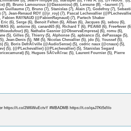
Emmanuel
(8),
Jean-Philippe
(8),
startuper
(8),
Fred A.
(8),
@FredOu_
(8),
ce)
(8),
Bruno Lamouroux (@Dassoniou)
(8),
Lereune
(8),
~laurent
(7),
las Guillaume
(7),
Bruno
(7),
Stanislas
(7),
Alain
(7),
Godefroy
(7),
Sebast
)
(7),
Jean-Renaud ROY (@jr_roy)
(7),
Pascal Lechevallier (@PLechevallie
),
Fabien RAYNAUD (@FabienRaynaud)
(7),
Partech Shaker
,
Eric
(6),
Serge
(6),
Benoit Felten
(6),
Alban
(6),
Jacques
(6),
sebou
(6),
,
MAS
(6),
antoine
(6),
canard65
(6),
Richard T
(6),
PEAI60
(6),
Free4ever
(6
thieudufour)
(6),
Nathalie Gasnier (@ObservaEmpresa)
(6),
romu
(6),
ane
(5),
Gilles
(5),
Thierry
(5),
Alphonse
(5),
apbianco
(5),
dePassage
(5),
5),
Jean-Denis
(5),
NM
(5),
Nicolas Chevallier
(5),
jdo
(5),
Youssef
(5),
b)
(5),
Boris DefrÃ©ville (@AudioSense)
(5),
cedric naux (@cnaux)
(5),
ev)
(5),
(@PLechevallier) (@PLechevallier)
(5),
Stanislas Segard
bricecamurat)
(5),
Hugues SÃ©vÃ©rac
(5),
Laurent Fournier
(5),
Pierre
ter
https://t.co/2W6WuEctvY
#MBADMB
https://t.co/qaJ7Kt5dVo