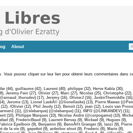
log
About
es. Vous pouvez cliquer sur leur lien pour obtenir leurs commentaires dans ce
far
(44),
guillaume
(42),
Laurent
(40),
philippe
(32),
Herve Kabla
(30),
8),
Jeremy Fain
(27),
Olivier
(27),
Marc
(27),
Nicolas
(25),
Christophe
(22),
@arnaud_thurudev)
(17),
Jeremy
(16),
OlivierJ
(16),
JustinThemiddle
(16)
14),
Jerome
(13),
Lionel LaskÃ© (@lionellaske)
(13),
Pierre Mawas (@Pe
(12),
/Olivier
(12),
Phil Jeudy
(12),
Benoit
(12),
jean
(12),
Louis van Proos
armen1
(11),
(@slebarque) (@slebarque)
(11),
INFO (@LINKANDEV)
(11),
ent
(10),
Philippe Marques
(10),
Nicolas Andre (@corpogame)
(10),
Miche
afael
(9),
FredericBaud
(9),
Laurent Bervas
(9),
Mickael
(9),
Hugues
(9),
Fabrice Epelboin
(9),
Benjamin
(9),
BenoÃ®t Granger
(9),
laozi
(9),
Pierre
t de la vie
(9),
gepettot
(9),
arderbor elnot
(9),
Frederic
(8),
Marie
(8),