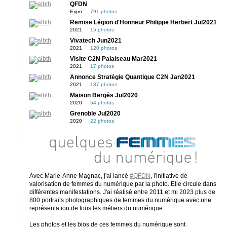
QFDN
Expo
791 photos
Remise Légion d'Honneur Philippe Herbert Jul2021
2021
15 photos
Vivatech Jun2021
2021
120 photos
Visite C2N Palaiseau Mar2021
2021
17 photos
Annonce Stratégie Quantique C2N Jan2021
2021
137 photos
Maison Bergès Jul2020
2020
54 photos
Grenoble Jul2020
2020
22 photos
Avec Marie-Anne Magnac, j'ai lancé
#QFDN
, l'initiative de
valorisation de femmes du numérique par la photo. Elle circule dans
différentes manifestations. J'ai réalisé entre 2011 et mi 2023 plus de
800 portraits photographiques de femmes du numérique avec une
représentation de tous les métiers du numérique.
Les photos et les bios de ces femmes du numérique sont