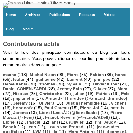
Home
Archives
Publications
Podcasts
Videos
Blog
About
Contributeurs actifs
Voici la liste des principaux contributeurs du blog par leurs
commentaires. Vous pouvez cliquer sur leur lien pour obtenir leurs
commentaires dans cette page :
macha
(113),
Michel Nizon
(96),
Pierre
(85),
Fabien
(66),
herve
(66),
leafar
(44),
guillaume
(42),
Laurent
(40),
philippe
(32),
Herve Kabla
(30),
rthomas
(30),
Sylvain
(29),
Olivier Auber
(29),
Daniel COHEN-ZARDI
(28),
Jeremy Fain
(27),
Olivier
(27),
Marc
(27),
Nicolas
(25),
Christophe
(22),
julien
(19),
Patrick
(19),
Fab
(19),
jmplanche
(17),
Arnaud@Thurudev (@arnaud_thurudev)
(17),
Jeremy
(16),
OlivierJ
(16),
JustinThemiddle
(16),
vicnent
(16),
bobonofx
(15),
Paul Gateau
(15),
Pierre Jol
(14),
patr_ix
(14),
Jerome
(13),
Lionel LaskÃ© (@lionellaske)
(13),
Pierre
Mawas (@Pem)
(13),
Franck Revelin (@FranckAtDell)
(13),
Lionel
(12),
Pascal
(12),
anj
(12),
/Olivier
(12),
Phil Jeudy
(12),
Benoit
(12),
jean
(12),
Louis van Proosdij
(11),
jean-eudes
queffelec
(11),
LVM
(11),
jlc
(11),
Marc-Antoine
(11),
dparmen1