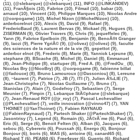
(11),
(@slebarque) (@slebarque)
(11),
INFO (@LINKANDEV)
(11),
FranÃ§ois
(10),
Fabrice
(10),
Filmail
(10),
babar
(10),
arnaud
(10),
Vincent
(10),
Philippe Marques
(10),
Nicolas Andre
(@corpogame)
(10),
Michel Nizon (@MichelNizon)
(10),
arderborelnot
(10),
Alexis
(9),
David
(9),
Rafael
(9),
FredericBaud
(9),
Laurent Bervas
(9),
Mickael
(9),
Hugues
(9),
ZISERMAN
(9),
Olivier Travers
(9),
Chris
(9),
jequeffelec
(9),
Yann
(9),
Fabrice Epelboin
(9),
Benjamin
(9),
BenoÃ®t Granger
(9),
laozi
(9),
Pierre YgriÃ©
(9),
(@olivez) (@olivez)
(9),
faculte
des sciences de la nature et de la vie
(9),
gepettot
(9),
arderbor elnot
(9),
Frederic
(8),
Marie
(8),
Yannick Lejeune
(8),
stephane
(8),
BScache
(8),
Michel
(8),
Daniel
(8),
Emmanuel
(8),
Jean-Philippe
(8),
startuper
(8),
Fred A.
(8),
@FredOu_
(8),
Nicolas Bry (@NicoBry)
(8),
@corpogame
(8),
fabienne billat
(@fadouce)
(8),
Bruno Lamouroux (@Dassoniou)
(8),
Lereune
(8),
~laurent
(7),
Patrice
(7),
JB
(7),
ITI
(7),
Julien Ã‰LIE
(7),
Jean-Christophe
(7),
Nicolas Guillaume
(7),
Bruno
(7),
Stanislas
(7),
Alain
(7),
Godefroy
(7),
Sebastien
(7),
Serge
Meunier
(7),
Pimpin
(7),
Lebarque StÃ©phane (@slebarque)
(7),
Jean-Renaud ROY (@jr_roy)
(7),
Pascal Lechevallier
(@PLechevallier)
(7),
veille innovation (@vinno47)
(7),
YAN
THOINET (@YanThoinet)
(7),
Fabien RAYNAUD
(@FabienRaynaud)
(7),
Partech Shaker (@PartechShaker)
(7),
Jasontrisy
(7),
Legend
(6),
Romain
(6),
JÃ©rÃ´me
(6),
Paul
(6),
Eric
(6),
Serge
(6),
Benoit Felten
(6),
Alban
(6),
Jacques
(6),
sebou
(6),
Cybereric
(6),
Poussah
(6),
Energo
(6),
Bonjour
Bonjour
(6),
boris
(6),
MAS
(6),
antoine
(6),
canard65
(6),
Richard T
(6),
PEAI60
(6),
Free4ever
(6),
Guerric
(6),
Richard