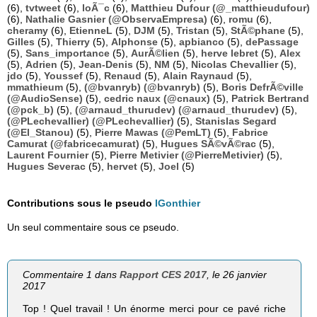
(6),
tvtweet
(6),
loÃ¯c
(6),
Matthieu Dufour (@_matthieudufour)
(6),
Nathalie Gasnier (@ObservaEmpresa)
(6),
romu
(6),
cheramy
(6),
EtienneL
(5),
DJM
(5),
Tristan
(5),
StÃ©phane
(5),
Gilles
(5),
Thierry
(5),
Alphonse
(5),
apbianco
(5),
dePassage
(5),
Sans_importance
(5),
AurÃ©lien
(5),
herve lebret
(5),
Alex
(5),
Adrien
(5),
Jean-Denis
(5),
NM
(5),
Nicolas Chevallier
(5),
jdo
(5),
Youssef
(5),
Renaud
(5),
Alain Raynaud
(5),
mmathieum
(5),
(@bvanryb) (@bvanryb)
(5),
Boris DefrÃ©ville
(@AudioSense)
(5),
cedric naux (@cnaux)
(5),
Patrick Bertrand
(@pck_b)
(5),
(@arnaud_thurudev) (@arnaud_thurudev)
(5),
(@PLechevallier) (@PLechevallier)
(5),
Stanislas Segard
(@El_Stanou)
(5),
Pierre Mawas (@PemLT)
(5),
Fabrice
Camurat (@fabricecamurat)
(5),
Hugues SÃ©vÃ©rac
(5),
Laurent Fournier
(5),
Pierre Metivier (@PierreMetivier)
(5),
Hugues Severac
(5),
hervet
(5),
Joel
(5)
Contributions sous le pseudo
IGonthier
Un seul commentaire sous ce pseudo.
Commentaire 1 dans
Rapport CES 2017
, le 26 janvier
2017
Top ! Quel travail ! Un énorme merci pour ce pavé riche