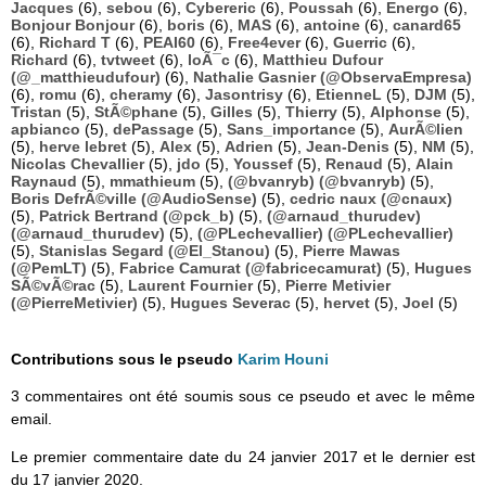
Jacques
(6),
sebou
(6),
Cybereric
(6),
Poussah
(6),
Energo
(6),
Bonjour Bonjour
(6),
boris
(6),
MAS
(6),
antoine
(6),
canard65
(6),
Richard T
(6),
PEAI60
(6),
Free4ever
(6),
Guerric
(6),
Richard
(6),
tvtweet
(6),
loÃ¯c
(6),
Matthieu Dufour
(@_matthieudufour)
(6),
Nathalie Gasnier (@ObservaEmpresa)
(6),
romu
(6),
cheramy
(6),
Jasontrisy
(6),
EtienneL
(5),
DJM
(5),
Tristan
(5),
StÃ©phane
(5),
Gilles
(5),
Thierry
(5),
Alphonse
(5),
apbianco
(5),
dePassage
(5),
Sans_importance
(5),
AurÃ©lien
(5),
herve lebret
(5),
Alex
(5),
Adrien
(5),
Jean-Denis
(5),
NM
(5),
Nicolas Chevallier
(5),
jdo
(5),
Youssef
(5),
Renaud
(5),
Alain
Raynaud
(5),
mmathieum
(5),
(@bvanryb) (@bvanryb)
(5),
Boris DefrÃ©ville (@AudioSense)
(5),
cedric naux (@cnaux)
(5),
Patrick Bertrand (@pck_b)
(5),
(@arnaud_thurudev)
(@arnaud_thurudev)
(5),
(@PLechevallier) (@PLechevallier)
(5),
Stanislas Segard (@El_Stanou)
(5),
Pierre Mawas
(@PemLT)
(5),
Fabrice Camurat (@fabricecamurat)
(5),
Hugues
SÃ©vÃ©rac
(5),
Laurent Fournier
(5),
Pierre Metivier
(@PierreMetivier)
(5),
Hugues Severac
(5),
hervet
(5),
Joel
(5)
Contributions sous le pseudo
Karim Houni
3 commentaires ont été soumis sous ce pseudo et avec le même
email.
Le premier commentaire date du 24 janvier 2017 et le dernier est
du 17 janvier 2020.