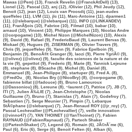
Mawas (@Pem)
(13),
Franck Revelin (@FranckAtDell)
(13),
Lionel
(12),
Pascal
(12),
anj
(12),
/Olivier
(12),
Phil Jeudy
(12),
Benoit
(12),
jean
(12),
Louis van Proosdij
(11),
jean-eudes
queffelec
(11),
LVM
(11),
jlc
(11),
Marc-Antoine
(11),
dparmen1
(11),
(@slebarque) (@slebarque)
(11),
INFO (@LINKANDEV)
(11),
FranÃ§ois
(10),
Fabrice
(10),
Filmail
(10),
babar
(10),
arnaud
(10),
Vincent
(10),
Philippe Marques
(10),
Nicolas Andre
(@corpogame)
(10),
Michel Nizon (@MichelNizon)
(10),
Alexis
(9),
David
(9),
Rafael
(9),
FredericBaud
(9),
Laurent Bervas
(9),
Mickael
(9),
Hugues
(9),
ZISERMAN
(9),
Olivier Travers
(9),
Chris
(9),
jequeffelec
(9),
Yann
(9),
Fabrice Epelboin
(9),
Benjamin
(9),
BenoÃ®t Granger
(9),
laozi
(9),
Pierre YgriÃ©
(9),
(@olivez) (@olivez)
(9),
faculte des sciences de la nature et de
la vie
(9),
gepettot
(9),
Frederic
(8),
Marie
(8),
Yannick Lejeune
(8),
stephane
(8),
BScache
(8),
Michel
(8),
Daniel
(8),
Emmanuel
(8),
Jean-Philippe
(8),
startuper
(8),
Fred A.
(8),
@FredOu_
(8),
Nicolas Bry (@NicoBry)
(8),
@corpogame
(8),
fabienne billat (@fadouce)
(8),
Bruno Lamouroux
(@Dassoniou)
(8),
Lereune
(8),
~laurent
(7),
Patrice
(7),
JB
(7),
ITI
(7),
Julien Ã‰LIE
(7),
Jean-Christophe
(7),
Nicolas
Guillaume
(7),
Bruno
(7),
Stanislas
(7),
Alain
(7),
Godefroy
(7),
Sebastien
(7),
Serge Meunier
(7),
Pimpin
(7),
Lebarque
StÃ©phane (@slebarque)
(7),
Jean-Renaud ROY (@jr_roy)
(7),
Pascal Lechevallier (@PLechevallier)
(7),
veille innovation
(@vinno47)
(7),
YAN THOINET (@YanThoinet)
(7),
Fabien
RAYNAUD (@FabienRaynaud)
(7),
Partech Shaker
(@PartechShaker)
(7),
Legend
(6),
Romain
(6),
JÃ©rÃ´me
(6),
Paul
(6),
Eric
(6),
Serge
(6),
Benoit Felten
(6),
Alban
(6),