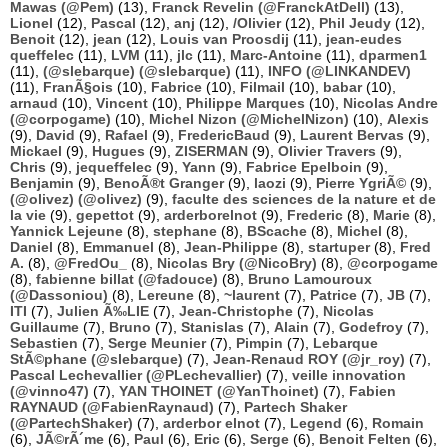
Mawas (@Pem)
(13),
Franck Revelin (@FranckAtDell)
(13),
Lionel
(12),
Pascal
(12),
anj
(12),
/Olivier
(12),
Phil Jeudy
(12),
Benoit
(12),
jean
(12),
Louis van Proosdij
(11),
jean-eudes
queffelec
(11),
LVM
(11),
jlc
(11),
Marc-Antoine
(11),
dparmen1
(11),
(@slebarque) (@slebarque)
(11),
INFO (@LINKANDEV)
(11),
FranÃ§ois
(10),
Fabrice
(10),
Filmail
(10),
babar
(10),
arnaud
(10),
Vincent
(10),
Philippe Marques
(10),
Nicolas Andre
(@corpogame)
(10),
Michel Nizon (@MichelNizon)
(10),
Alexis
(9),
David
(9),
Rafael
(9),
FredericBaud
(9),
Laurent Bervas
(9),
Mickael
(9),
Hugues
(9),
ZISERMAN
(9),
Olivier Travers
(9),
Chris
(9),
jequeffelec
(9),
Yann
(9),
Fabrice Epelboin
(9),
Benjamin
(9),
BenoÃ®t Granger
(9),
laozi
(9),
Pierre YgriÃ©
(9),
(@olivez) (@olivez)
(9),
faculte des sciences de la nature et de
la vie
(9),
gepettot
(9),
arderborelnot
(9),
Frederic
(8),
Marie
(8),
Yannick Lejeune
(8),
stephane
(8),
BScache
(8),
Michel
(8),
Daniel
(8),
Emmanuel
(8),
Jean-Philippe
(8),
startuper
(8),
Fred
A.
(8),
@FredOu_
(8),
Nicolas Bry (@NicoBry)
(8),
@corpogame
(8),
fabienne billat (@fadouce)
(8),
Bruno Lamouroux
(@Dassoniou)
(8),
Lereune
(8),
~laurent
(7),
Patrice
(7),
JB
(7),
ITI
(7),
Julien Ã‰LIE
(7),
Jean-Christophe
(7),
Nicolas
Guillaume
(7),
Bruno
(7),
Stanislas
(7),
Alain
(7),
Godefroy
(7),
Sebastien
(7),
Serge Meunier
(7),
Pimpin
(7),
Lebarque
StÃ©phane (@slebarque)
(7),
Jean-Renaud ROY (@jr_roy)
(7),
Pascal Lechevallier (@PLechevallier)
(7),
veille innovation
(@vinno47)
(7),
YAN THOINET (@YanThoinet)
(7),
Fabien
RAYNAUD (@FabienRaynaud)
(7),
Partech Shaker
(@PartechShaker)
(7),
arderbor elnot
(7),
Legend
(6),
Romain
(6),
JÃ©rÃ´me
(6),
Paul
(6),
Eric
(6),
Serge
(6),
Benoit Felten
(6),