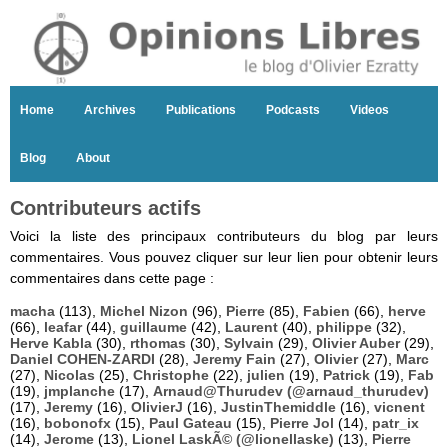
Home
Archives
Publications
Podcasts
Videos
Blog
About
Contributeurs actifs
Voici la liste des principaux contributeurs du blog par leurs
commentaires. Vous pouvez cliquer sur leur lien pour obtenir leurs
commentaires dans cette page :
macha
(113),
Michel Nizon
(96),
Pierre
(85),
Fabien
(66),
herve
(66),
leafar
(44),
guillaume
(42),
Laurent
(40),
philippe
(32),
Herve Kabla
(30),
rthomas
(30),
Sylvain
(29),
Olivier Auber
(29),
Daniel COHEN-ZARDI
(28),
Jeremy Fain
(27),
Olivier
(27),
Marc
(27),
Nicolas
(25),
Christophe
(22),
julien
(19),
Patrick
(19),
Fab
(19),
jmplanche
(17),
Arnaud@Thurudev (@arnaud_thurudev)
(17),
Jeremy
(16),
OlivierJ
(16),
JustinThemiddle
(16),
vicnent
(16),
bobonofx
(15),
Paul Gateau
(15),
Pierre Jol
(14),
patr_ix
(14),
Jerome
(13),
Lionel LaskÃ© (@lionellaske)
(13),
Pierre