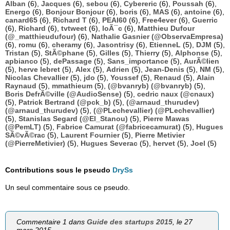
Alban
(6),
Jacques
(6),
sebou
(6),
Cybereric
(6),
Poussah
(6),
Energo
(6),
Bonjour Bonjour
(6),
boris
(6),
MAS
(6),
antoine
(6),
canard65
(6),
Richard T
(6),
PEAI60
(6),
Free4ever
(6),
Guerric
(6),
Richard
(6),
tvtweet
(6),
loÃ¯c
(6),
Matthieu Dufour
(@_matthieudufour)
(6),
Nathalie Gasnier (@ObservaEmpresa)
(6),
romu
(6),
cheramy
(6),
Jasontrisy
(6),
EtienneL
(5),
DJM
(5),
Tristan
(5),
StÃ©phane
(5),
Gilles
(5),
Thierry
(5),
Alphonse
(5),
apbianco
(5),
dePassage
(5),
Sans_importance
(5),
AurÃ©lien
(5),
herve lebret
(5),
Alex
(5),
Adrien
(5),
Jean-Denis
(5),
NM
(5),
Nicolas Chevallier
(5),
jdo
(5),
Youssef
(5),
Renaud
(5),
Alain
Raynaud
(5),
mmathieum
(5),
(@bvanryb) (@bvanryb)
(5),
Boris DefrÃ©ville (@AudioSense)
(5),
cedric naux (@cnaux)
(5),
Patrick Bertrand (@pck_b)
(5),
(@arnaud_thurudev)
(@arnaud_thurudev)
(5),
(@PLechevallier) (@PLechevallier)
(5),
Stanislas Segard (@El_Stanou)
(5),
Pierre Mawas
(@PemLT)
(5),
Fabrice Camurat (@fabricecamurat)
(5),
Hugues
SÃ©vÃ©rac
(5),
Laurent Fournier
(5),
Pierre Metivier
(@PierreMetivier)
(5),
Hugues Severac
(5),
hervet
(5),
Joel
(5)
Contributions sous le pseudo
DrySs
Un seul commentaire sous ce pseudo.
Commentaire 1 dans
Guide des startups 2015
, le 27