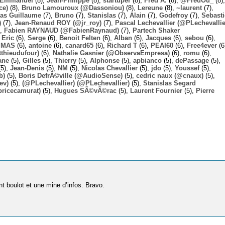
Emmanuel
(8),
Jean-Philippe
(8),
startuper
(8),
Fred A.
(8),
@FredOu_
(8),
ce)
(8),
Bruno Lamouroux (@Dassoniou)
(8),
Lereune
(8),
~laurent
(7),
las Guillaume
(7),
Bruno
(7),
Stanislas
(7),
Alain
(7),
Godefroy
(7),
Sebast
)
(7),
Jean-Renaud ROY (@jr_roy)
(7),
Pascal Lechevallier (@PLechevallie
),
Fabien RAYNAUD (@FabienRaynaud)
(7),
Partech Shaker
,
Eric
(6),
Serge
(6),
Benoit Felten
(6),
Alban
(6),
Jacques
(6),
sebou
(6),
,
MAS
(6),
antoine
(6),
canard65
(6),
Richard T
(6),
PEAI60
(6),
Free4ever
(6
thieudufour)
(6),
Nathalie Gasnier (@ObservaEmpresa)
(6),
romu
(6),
ane
(5),
Gilles
(5),
Thierry
(5),
Alphonse
(5),
apbianco
(5),
dePassage
(5),
5),
Jean-Denis
(5),
NM
(5),
Nicolas Chevallier
(5),
jdo
(5),
Youssef
(5),
b)
(5),
Boris DefrÃ©ville (@AudioSense)
(5),
cedric naux (@cnaux)
(5),
ev)
(5),
(@PLechevallier) (@PLechevallier)
(5),
Stanislas Segard
bricecamurat)
(5),
Hugues SÃ©vÃ©rac
(5),
Laurent Fournier
(5),
Pierre
t boulot et une mine d’infos. Bravo.