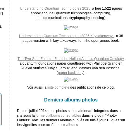
Understanding Quantum Technologies 2025
, a free 1,522 pages
ien
r)
ebook about all quantum technologies (computing,
telecommunications, cryptography, sensing):
),
Understanding Quantum Technologies 2025 Key takeaways
, a 38
pages version with key takeaways from the eponymous book.
The Two-Spin Enigma: From the Helium Atom to Quantum Ontology
,
a quantum foundations paper coauthored with Philippe Grangier,
Alexia Auffèves, Nayla Farouki and Mathias Van den Bossche
(
paper backstory
).
Voir aussi la
liste complète
des publications de ce blog.
Derniers albums photos
Depuis juillet 2014, mes photos sont maintenant intégrées dans ce
site sous la
forme d'albums consultables
dans le plugin "Photo-
Folders". Voici les derniers albums publiés ou mis à jour. Cliquez sur
les vignettes pour accéder aux albums.