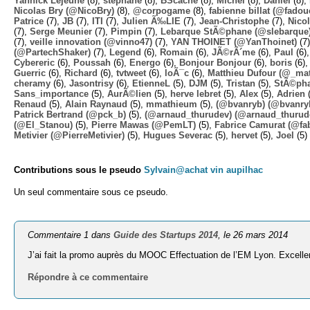
Yannick Lejeune
(8),
stephane
(8),
BScache
(8),
Michel
(8),
Daniel
(8),
Nicolas Bry (@NicoBry)
(8),
@corpogame
(8),
fabienne billat (@fadou
Patrice
(7),
JB
(7),
ITI
(7),
Julien Ã‰LIE
(7),
Jean-Christophe
(7),
Nico
(7),
Serge Meunier
(7),
Pimpin
(7),
Lebarque StÃ©phane (@slebarque
(7),
veille innovation (@vinno47)
(7),
YAN THOINET (@YanThoinet)
(7
(@PartechShaker)
(7),
Legend
(6),
Romain
(6),
JÃ©rÃ´me
(6),
Paul
(6)
Cybereric
(6),
Poussah
(6),
Energo
(6),
Bonjour Bonjour
(6),
boris
(6)
Guerric
(6),
Richard
(6),
tvtweet
(6),
loÃ¯c
(6),
Matthieu Dufour (@_mat
cheramy
(6),
Jasontrisy
(6),
EtienneL
(5),
DJM
(5),
Tristan
(5),
StÃ©ph
Sans_importance
(5),
AurÃ©lien
(5),
herve lebret
(5),
Alex
(5),
Adrien
(
Renaud
(5),
Alain Raynaud
(5),
mmathieum
(5),
(@bvanryb) (@bvanry
Patrick Bertrand (@pck_b)
(5),
(@arnaud_thurudev) (@arnaud_thurud
(@El_Stanou)
(5),
Pierre Mawas (@PemLT)
(5),
Fabrice Camurat (@fa
Metivier (@PierreMetivier)
(5),
Hugues Severac
(5),
hervet
(5),
Joel
(5)
Contributions sous le pseudo
Sylvain@achat vin aupilhac
Un seul commentaire sous ce pseudo.
Commentaire 1 dans
Guide des Startups 2014
, le 26 mars 2014
J’ai fait la promo auprès du MOOC Effectuation de l’EM Lyon. Excellen
Répondre à ce commentaire