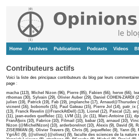
Home
Archives
Publications
Podcasts
Videos
B
Contributeurs actifs
Voici la liste des principaux contributeurs du blog par leurs commentair
page :
macha
(113),
Michel Nizon
(96),
Pierre
(85),
Fabien
(66),
herve
(66),
lea
rthomas
(30),
Sylvain
(29),
Olivier Auber
(29),
Daniel COHEN-ZARDI
(2
julien
(19),
Patrick
(19),
Fab
(19),
jmplanche
(17),
Arnaud@Thurudev (
vicnent
(16),
bobonofx
(15),
Paul Gateau
(15),
Pierre Jol
(14),
patr_ix
(
(13),
Franck Revelin (@FranckAtDell)
(13),
Lionel
(12),
Pascal
(12),
anj
(11),
jean-eudes queffelec
(11),
LVM
(11),
jlc
(11),
Marc-Antoine
(11),
dp
FranÃ§ois
(10),
Fabrice
(10),
Filmail
(10),
babar
(10),
arnaud
(10),
Vinc
Nizon (@MichelNizon)
(10),
arderborelnot
(10),
Alexis
(9),
David
(9),
R
ZISERMAN
(9),
Olivier Travers
(9),
Chris
(9),
jequeffelec
(9),
Yann
(9),
YgriÃ©
(9),
(@olivez) (@olivez)
(9),
faculte des sciences de la nature e