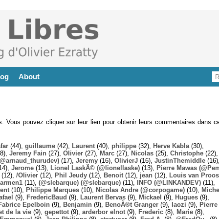
log
About
es. Vous pouvez cliquer sur leur lien pour obtenir leurs commentaires dans ce
far
(44),
guillaume
(42),
Laurent
(40),
philippe
(32),
Herve Kabla
(30),
8),
Jeremy Fain
(27),
Olivier
(27),
Marc
(27),
Nicolas
(25),
Christophe
(22),
@arnaud_thurudev)
(17),
Jeremy
(16),
OlivierJ
(16),
JustinThemiddle
(16)
14),
Jerome
(13),
Lionel LaskÃ© (@lionellaske)
(13),
Pierre Mawas (@Pe
(12),
/Olivier
(12),
Phil Jeudy
(12),
Benoit
(12),
jean
(12),
Louis van Proos
armen1
(11),
(@slebarque) (@slebarque)
(11),
INFO (@LINKANDEV)
(11),
ent
(10),
Philippe Marques
(10),
Nicolas Andre (@corpogame)
(10),
Miche
afael
(9),
FredericBaud
(9),
Laurent Bervas
(9),
Mickael
(9),
Hugues
(9),
Fabrice Epelboin
(9),
Benjamin
(9),
BenoÃ®t Granger
(9),
laozi
(9),
Pierre
t de la vie
(9),
gepettot
(9),
arderbor elnot
(9),
Frederic
(8),
Marie
(8),