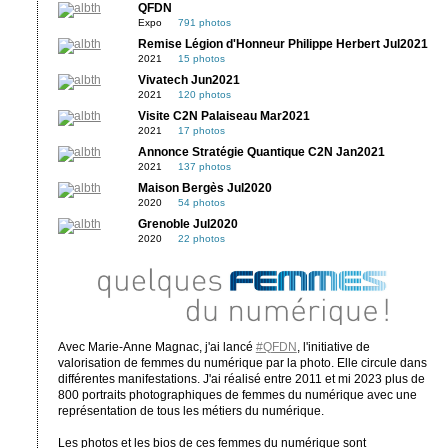
QFDN
Expo
791 photos
Remise Légion d'Honneur Philippe Herbert Jul2021
2021
15 photos
Vivatech Jun2021
2021
120 photos
Visite C2N Palaiseau Mar2021
2021
17 photos
Annonce Stratégie Quantique C2N Jan2021
2021
137 photos
Maison Bergès Jul2020
2020
54 photos
Grenoble Jul2020
2020
22 photos
Avec Marie-Anne Magnac, j'ai lancé
#QFDN
, l'initiative de
valorisation de femmes du numérique par la photo. Elle circule dans
différentes manifestations. J'ai réalisé entre 2011 et mi 2023 plus de
800 portraits photographiques de femmes du numérique avec une
représentation de tous les métiers du numérique.
Les photos et les bios de ces femmes du numérique sont