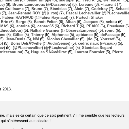
Emmanuel
(8),
Jean-Philippe
(8),
startuper
(8),
Fred A.
(8),
@FredOu_
(8),
ce)
(8),
Bruno Lamouroux (@Dassoniou)
(8),
Lereune
(8),
~laurent
(7),
las Guillaume
(7),
Bruno
(7),
Stanislas
(7),
Alain
(7),
Godefroy
(7),
Sebast
)
(7),
Jean-Renaud ROY (@jr_roy)
(7),
Pascal Lechevallier (@PLechevallie
),
Fabien RAYNAUD (@FabienRaynaud)
(7),
Partech Shaker
,
Eric
(6),
Serge
(6),
Benoit Felten
(6),
Alban
(6),
Jacques
(6),
sebou
(6),
,
MAS
(6),
antoine
(6),
canard65
(6),
Richard T
(6),
PEAI60
(6),
Free4ever
(6
thieudufour)
(6),
Nathalie Gasnier (@ObservaEmpresa)
(6),
romu
(6),
ane
(5),
Gilles
(5),
Thierry
(5),
Alphonse
(5),
apbianco
(5),
dePassage
(5),
5),
Jean-Denis
(5),
NM
(5),
Nicolas Chevallier
(5),
jdo
(5),
Youssef
(5),
b)
(5),
Boris DefrÃ©ville (@AudioSense)
(5),
cedric naux (@cnaux)
(5),
ev)
(5),
(@PLechevallier) (@PLechevallier)
(5),
Stanislas Segard
bricecamurat)
(5),
Hugues SÃ©vÃ©rac
(5),
Laurent Fournier
(5),
Pierre
s 2013.
ire, mais es-tu certain que ce soit pertinent ? il me semble que les lecteurs
i s’intéressent au solidaire !