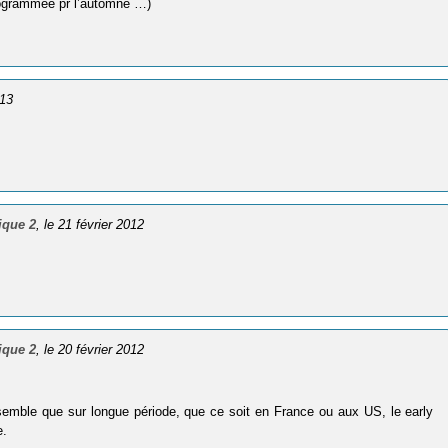
 programmée pr l’automne …)
013
ique 2
, le 21 février 2012
ique 2
, le 20 février 2012
 semble que sur longue période, que ce soit en France ou aux US, le early
e.