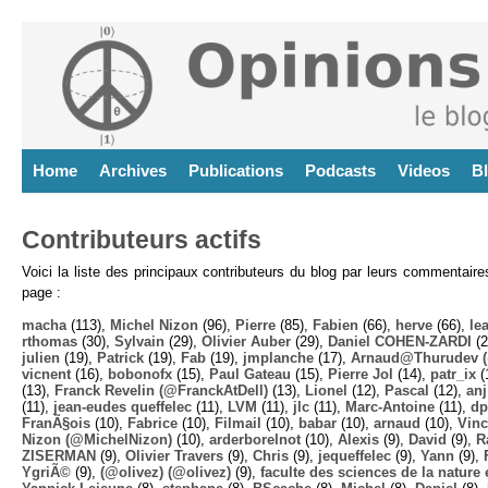
Home
Archives
Publications
Podcasts
Videos
B
Contributeurs actifs
Voici la liste des principaux contributeurs du blog par leurs commentair
page :
macha
(113),
Michel Nizon
(96),
Pierre
(85),
Fabien
(66),
herve
(66),
lea
rthomas
(30),
Sylvain
(29),
Olivier Auber
(29),
Daniel COHEN-ZARDI
(2
julien
(19),
Patrick
(19),
Fab
(19),
jmplanche
(17),
Arnaud@Thurudev (
vicnent
(16),
bobonofx
(15),
Paul Gateau
(15),
Pierre Jol
(14),
patr_ix
(
(13),
Franck Revelin (@FranckAtDell)
(13),
Lionel
(12),
Pascal
(12),
anj
(11),
jean-eudes queffelec
(11),
LVM
(11),
jlc
(11),
Marc-Antoine
(11),
dp
FranÃ§ois
(10),
Fabrice
(10),
Filmail
(10),
babar
(10),
arnaud
(10),
Vinc
Nizon (@MichelNizon)
(10),
arderborelnot
(10),
Alexis
(9),
David
(9),
R
ZISERMAN
(9),
Olivier Travers
(9),
Chris
(9),
jequeffelec
(9),
Yann
(9),
YgriÃ©
(9),
(@olivez) (@olivez)
(9),
faculte des sciences de la nature e