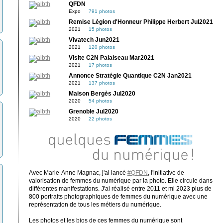
QFDN
Expo
791 photos
Remise Légion d'Honneur Philippe Herbert Jul2021
2021
15 photos
Vivatech Jun2021
2021
120 photos
Visite C2N Palaiseau Mar2021
2021
17 photos
Annonce Stratégie Quantique C2N Jan2021
2021
137 photos
Maison Bergès Jul2020
2020
54 photos
Grenoble Jul2020
2020
22 photos
Avec Marie-Anne Magnac, j'ai lancé
#QFDN
, l'initiative de
valorisation de femmes du numérique par la photo. Elle circule dans
différentes manifestations. J'ai réalisé entre 2011 et mi 2023 plus de
800 portraits photographiques de femmes du numérique avec une
représentation de tous les métiers du numérique.
Les photos et les bios de ces femmes du numérique sont