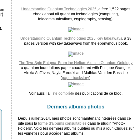
Understanding Quantum Technologies 2025
, a free 1,522 pages
ien
r)
ebook about all quantum technologies (computing,
telecommunications, cryptography, sensing):
),
Understanding Quantum Technologies 2025 Key takeaways
, a 38
pages version with key takeaways from the eponymous book.
The Two-Spin Enigma: From the Helium Atom to Quantum Ontology
,
a quantum foundations paper coauthored with Philippe Grangier,
Alexia Auffèves, Nayla Farouki and Mathias Van den Bossche
(
paper backstory
).
Voir aussi la
liste complète
des publications de ce blog.
Derniers albums photos
Depuis juillet 2014, mes photos sont maintenant intégrées dans ce
site sous la
forme d'albums consultables
dans le plugin "Photo-
Folders". Voici les derniers albums publiés ou mis à jour. Cliquez sur
les vignettes pour accéder aux albums.