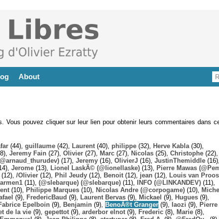
log
About
es. Vous pouvez cliquer sur leur lien pour obtenir leurs commentaires dans ce
far
(44),
guillaume
(42),
Laurent
(40),
philippe
(32),
Herve Kabla
(30),
8),
Jeremy Fain
(27),
Olivier
(27),
Marc
(27),
Nicolas
(25),
Christophe
(22),
@arnaud_thurudev)
(17),
Jeremy
(16),
OlivierJ
(16),
JustinThemiddle
(16)
14),
Jerome
(13),
Lionel LaskÃ© (@lionellaske)
(13),
Pierre Mawas (@Pe
(12),
/Olivier
(12),
Phil Jeudy
(12),
Benoit
(12),
jean
(12),
Louis van Proos
armen1
(11),
(@slebarque) (@slebarque)
(11),
INFO (@LINKANDEV)
(11),
ent
(10),
Philippe Marques
(10),
Nicolas Andre (@corpogame)
(10),
Miche
afael
(9),
FredericBaud
(9),
Laurent Bervas
(9),
Mickael
(9),
Hugues
(9),
Fabrice Epelboin
(9),
Benjamin
(9),
BenoÃ®t Granger
(9),
laozi
(9),
Pierre
t de la vie
(9),
gepettot
(9),
arderbor elnot
(9),
Frederic
(8),
Marie
(8),