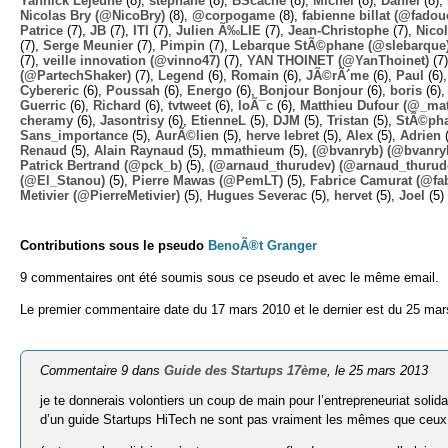
Yannick Lejeune
(8),
stephane
(8),
BScache
(8),
Michel
(8),
Daniel
(8),
Nicolas Bry (@NicoBry)
(8),
@corpogame
(8),
fabienne billat (@fadou
Patrice
(7),
JB
(7),
ITI
(7),
Julien Ã‰LIE
(7),
Jean-Christophe
(7),
Nico
(7),
Serge Meunier
(7),
Pimpin
(7),
Lebarque StÃ©phane (@slebarque
(7),
veille innovation (@vinno47)
(7),
YAN THOINET (@YanThoinet)
(7
(@PartechShaker)
(7),
Legend
(6),
Romain
(6),
JÃ©rÃ´me
(6),
Paul
(6)
Cybereric
(6),
Poussah
(6),
Energo
(6),
Bonjour Bonjour
(6),
boris
(6)
Guerric
(6),
Richard
(6),
tvtweet
(6),
loÃ¯c
(6),
Matthieu Dufour (@_mat
cheramy
(6),
Jasontrisy
(6),
EtienneL
(5),
DJM
(5),
Tristan
(5),
StÃ©ph
Sans_importance
(5),
AurÃ©lien
(5),
herve lebret
(5),
Alex
(5),
Adrien
(
Renaud
(5),
Alain Raynaud
(5),
mmathieum
(5),
(@bvanryb) (@bvanry
Patrick Bertrand (@pck_b)
(5),
(@arnaud_thurudev) (@arnaud_thurud
(@El_Stanou)
(5),
Pierre Mawas (@PemLT)
(5),
Fabrice Camurat (@fa
Metivier (@PierreMetivier)
(5),
Hugues Severac
(5),
hervet
(5),
Joel
(5)
Contributions sous le pseudo
BenoÃ®t Granger
9 commentaires ont été soumis sous ce pseudo et avec le même email.
Le premier commentaire date du 17 mars 2010 et le dernier est du 25 mar
Commentaire 9 dans
Guide des Startups 17ème
, le 25 mars 2013
je te donnerais volontiers un coup de main pour l’entrepreneuriat solida
d’un guide Startups HiTech ne sont pas vraiment les mêmes que ceux qu