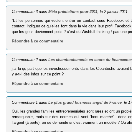
Commentaire 3 dans
Méta-prédictions pour 2011
, le 2 janvier 2011
“Et les per­sonnes qui veulent entrer en contact sous Face­book et Lin
contact, indi­quer ce qu’elles font dans la vie dans leur pro­fil Face­boo
que les gens deviennent polis ? c’est du Wishfull thinking ! pas une pré
Répondre à ce commentaire
Commentaire 2 dans
Les chamboulements en cours du financement
j’ai lu qq part que les investisssements dans les Cleantechs avaient 
y a-t-il des infos sur ce point ?
Répondre à ce commentaire
Commentaire 1 dans
Le plus grand business angel de France
, le 
Oui, les grandes familles entrepreneuriales sont rares et ont un prob
remarquable, mais sur des normes qui sont “hors marché” : donc en
l’argent (à perte), on se demande si c’est vraiment un modèle ? Ou alo
Répondre à ce commentaire