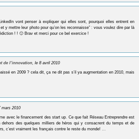
­ke­dIn vont pen­ser à expli­quer qui elles sont, pour­quoi elles entrent en
k et y mettre leur photo pour qu’on les recon­naisse” : vous voulez dire par là
diction ! ! 🙂 Brav et merci pour ce bel exercice !
 de l’innovation
, le 8 avril 2010
baissé en 2009 ? cela dit, ça ne dit pas s’il ya augmentation en 2010, mais
17 mars 2010
lème avec le financement des start up. Ce que fait Réseau Entreprendre est
 dehors des quelques milliers de héros qui y consacrent du temps et de
rs, c’est vraiment les français contre le reste du monde! …