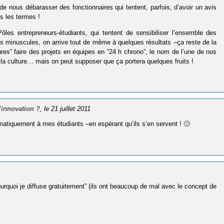
e nous débarasser des fonctionnaires qui tentent, parfois, d’avoir un avis
s les termes !
ôles entrepreneurs-étudiants, qui tentent de sensibiliser l’ensemble des
ns minuscules, on arrive tout de même à quelques résultats –ça reste de la
res” faire des projets en équipes en “24 h chrono”, le nom de l’une de nos
r la culture… mais on peut supposer que ça portera quelques fruits !
’innovation ?
, le 21 juillet 2011
ématiquement à mes étudiants –en espérant qu’ils s’en servent ! 🙂
urquoi je diffuse gratuitement” (ils ont beaucoup de mal avec le concept de