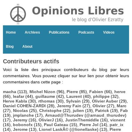
Home
Archives
Publications
Podcasts
Videos
Blog
About
Contributeurs actifs
Voici la liste des principaux contributeurs du blog par leurs
commentaires. Vous pouvez cliquer sur leur lien pour obtenir leurs
commentaires dans cette page :
macha
(113),
Michel Nizon
(96),
Pierre
(85),
Fabien
(66),
herve
(66),
leafar
(44),
guillaume
(42),
Laurent
(40),
philippe
(32),
Herve Kabla
(30),
rthomas
(30),
Sylvain
(29),
Olivier Auber
(29),
Daniel COHEN-ZARDI
(28),
Jeremy Fain
(27),
Olivier
(27),
Marc
(27),
Nicolas
(25),
Christophe
(22),
julien
(19),
Patrick
(19),
Fab
(19),
jmplanche
(17),
Arnaud@Thurudev (@arnaud_thurudev)
(17),
Jeremy
(16),
OlivierJ
(16),
JustinThemiddle
(16),
vicnent
(16),
bobonofx
(15),
Paul Gateau
(15),
Pierre Jol
(14),
patr_ix
(14),
Jerome
(13),
Lionel LaskÃ© (@lionellaske)
(13),
Pierre