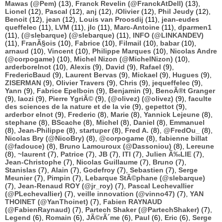
Mawas (@Pem)
(13),
Franck Revelin (@FranckAtDell)
(13),
Lionel
(12),
Pascal
(12),
anj
(12),
/Olivier
(12),
Phil Jeudy
(12),
Benoit
(12),
jean
(12),
Louis van Proosdij
(11),
jean-eudes
queffelec
(11),
LVM
(11),
jlc
(11),
Marc-Antoine
(11),
dparmen1
(11),
(@slebarque) (@slebarque)
(11),
INFO (@LINKANDEV)
(11),
FranÃ§ois
(10),
Fabrice
(10),
Filmail
(10),
babar
(10),
arnaud
(10),
Vincent
(10),
Philippe Marques
(10),
Nicolas Andre
(@corpogame)
(10),
Michel Nizon (@MichelNizon)
(10),
arderborelnot
(10),
Alexis
(9),
David
(9),
Rafael
(9),
FredericBaud
(9),
Laurent Bervas
(9),
Mickael
(9),
Hugues
(9),
ZISERMAN
(9),
Olivier Travers
(9),
Chris
(9),
jequeffelec
(9),
Yann
(9),
Fabrice Epelboin
(9),
Benjamin
(9),
BenoÃ®t Granger
(9),
laozi
(9),
Pierre YgriÃ©
(9),
(@olivez) (@olivez)
(9),
faculte
des sciences de la nature et de la vie
(9),
gepettot
(9),
arderbor elnot
(9),
Frederic
(8),
Marie
(8),
Yannick Lejeune
(8),
stephane
(8),
BScache
(8),
Michel
(8),
Daniel
(8),
Emmanuel
(8),
Jean-Philippe
(8),
startuper
(8),
Fred A.
(8),
@FredOu_
(8),
Nicolas Bry (@NicoBry)
(8),
@corpogame
(8),
fabienne billat
(@fadouce)
(8),
Bruno Lamouroux (@Dassoniou)
(8),
Lereune
(8),
~laurent
(7),
Patrice
(7),
JB
(7),
ITI
(7),
Julien Ã‰LIE
(7),
Jean-Christophe
(7),
Nicolas Guillaume
(7),
Bruno
(7),
Stanislas
(7),
Alain
(7),
Godefroy
(7),
Sebastien
(7),
Serge
Meunier
(7),
Pimpin
(7),
Lebarque StÃ©phane (@slebarque)
(7),
Jean-Renaud ROY (@jr_roy)
(7),
Pascal Lechevallier
(@PLechevallier)
(7),
veille innovation (@vinno47)
(7),
YAN
THOINET (@YanThoinet)
(7),
Fabien RAYNAUD
(@FabienRaynaud)
(7),
Partech Shaker (@PartechShaker)
(7),
Legend
(6),
Romain
(6),
JÃ©rÃ´me
(6),
Paul
(6),
Eric
(6),
Serge