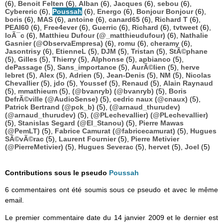
(6),
Benoit Felten
(6),
Alban
(6),
Jacques
(6),
sebou
(6),
Cybereric
(6),
Poussah
(6),
Energo
(6),
Bonjour Bonjour
(6),
boris
(6),
MAS
(6),
antoine
(6),
canard65
(6),
Richard T
(6),
PEAI60
(6),
Free4ever
(6),
Guerric
(6),
Richard
(6),
tvtweet
(6),
loÃ¯c
(6),
Matthieu Dufour (@_matthieudufour)
(6),
Nathalie
Gasnier (@ObservaEmpresa)
(6),
romu
(6),
cheramy
(6),
Jasontrisy
(6),
EtienneL
(5),
DJM
(5),
Tristan
(5),
StÃ©phane
(5),
Gilles
(5),
Thierry
(5),
Alphonse
(5),
apbianco
(5),
dePassage
(5),
Sans_importance
(5),
AurÃ©lien
(5),
herve
lebret
(5),
Alex
(5),
Adrien
(5),
Jean-Denis
(5),
NM
(5),
Nicolas
Chevallier
(5),
jdo
(5),
Youssef
(5),
Renaud
(5),
Alain Raynaud
(5),
mmathieum
(5),
(@bvanryb) (@bvanryb)
(5),
Boris
DefrÃ©ville (@AudioSense)
(5),
cedric naux (@cnaux)
(5),
Patrick Bertrand (@pck_b)
(5),
(@arnaud_thurudev)
(@arnaud_thurudev)
(5),
(@PLechevallier) (@PLechevallier)
(5),
Stanislas Segard (@El_Stanou)
(5),
Pierre Mawas
(@PemLT)
(5),
Fabrice Camurat (@fabricecamurat)
(5),
Hugues
SÃ©vÃ©rac
(5),
Laurent Fournier
(5),
Pierre Metivier
(@PierreMetivier)
(5),
Hugues Severac
(5),
hervet
(5),
Joel
(5)
Contributions sous le pseudo
Poussah
6 commentaires ont été soumis sous ce pseudo et avec le même
email.
Le premier commentaire date du 14 janvier 2009 et le dernier est