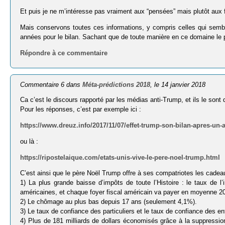
Et puis je ne m’intéresse pas vraiment aux “pensées” mais plutôt aux f
Mais conservons toutes ces informations, y compris celles qui sem
années pour le bilan. Sachant que de toute manière en ce domaine le p
Répondre à ce commentaire
Commentaire 6 dans
Méta-prédictions 2018
, le 14 janvier 2018
Ca c’est le discours rapporté par les médias anti-Trump, et ils le sont
Pour les réponses, c’est par exemple ici :
https://www.dreuz.info/2017/11/07/effet-trump-son-bilan-apres-un-
ou là :
https://ripostelaique.com/etats-unis-vive-le-pere-noel-trump.html
C’est ainsi que le père Noël Trump offre à ses compatriotes les cadea
1) La plus grande baisse d’impôts de toute l’Histoire : le taux de
américaines, et chaque foyer fiscal américain va payer en moyenne 2
2) Le chômage au plus bas depuis 17 ans (seulement 4,1%).
3) Le taux de confiance des particuliers et le taux de confiance des e
4) Plus de 181 milliards de dollars économisés grâce à la suppression