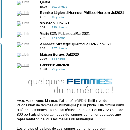
QFDN
Expo
791 photos
Remise Légion d'Honneur Philippe Herbert Jul2021
2021
15 photos
Vivatech Jun2021
2021
120 photos
Visite C2N Palaiseau Mar2021
2021
17 photos
Annonce Stratégie Quantique C2N Jan2021
2021
137 photos
Maison Bergès Jul2020
2020
54 photos
Grenoble Jul2020
2020
22 photos
Avec Marie-Anne Magnac, j'ai lancé
#QFDN
, l'initiative de
valorisation de femmes du numérique par la photo. Elle circule dans
différentes manifestations. J'ai réalisé entre 2011 et mi 2023 plus de
800 portraits photographiques de femmes du numérique avec une
représentation de tous les métiers du numérique.
Les photos et les bios de ces femmes du numérique sont