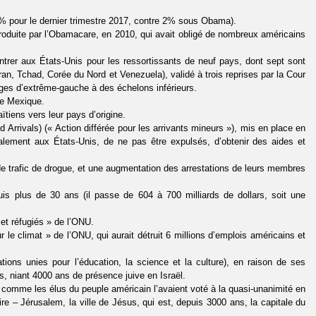
% pour le dernier trimestre 2017, contre 2% sous Obama).
troduite par l’Obamacare, en 2010, qui avait obligé de nombreux américains
d’entrer aux États-Unis pour les ressortissants de neuf pays, dont sept sont
n, Tchad, Corée du Nord et Venezuela), validé à trois reprises par la Cour
uges d’extrême-gauche à des échelons inférieurs.
le Mexique.
ïtiens vers leur pays d’origine.
rrivals) (« Action différée pour les arrivants mineurs »), mis en place en
alement aux États-Unis, de ne pas être expulsés, d’obtenir des aides et
 trafic de drogue, et une augmentation des arrestations de leurs membres
is plus de 30 ans (il passe de 604 à 700 milliards de dollars, soit une
 et réfugiés » de l’ONU.
 le climat » de l’ONU, qui aurait détruit 6 millions d’emplois américains et
tions unies pour l’éducation, la science et la culture), en raison de ses
s, niant 4000 ans de présence juive en Israël.
 comme les élus du peuple américain l’avaient voté à la quasi-unanimité en
re – Jérusalem, la ville de Jésus, qui est, depuis 3000 ans, la capitale du