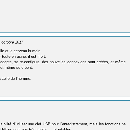
 6 octobre 2017
elle et le cerveau humain.
r toute en usine, il est mort.
 s’adapte, se re-configure, des nouvelles connexions sont créées, et même
 et même se créent.
ra celle de l’homme.
bilité d’utiliser une clef USB pour l’enregistrement, mais les fonctions ne
 TNT ne sont pas très fiables … et jetables …