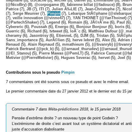
stephane
(8),
BScache
(8),
Michel
(8),
Daniel
(8),
Emmanuel
(8),
Jean-
(@NicoBry)
(8),
@corpogame
(8),
fabienne billat (@fadouce)
(8),
Brun
Patrice
(7),
JB
(7),
ITI
(7),
Julien Ã‰LIE
(7),
Jean-Christophe
(7),
Nico
(7),
Serge Meunier
(7),
Pimpin
(7),
Lebarque StÃ©phane (@slebarque
(7),
veille innovation (@vinno47)
(7),
YAN THOINET (@YanThoinet)
(7
(@PartechShaker)
(7),
Legend
(6),
Romain
(6),
JÃ©rÃ´me
(6),
Paul
(6)
Cybereric
(6),
Poussah
(6),
Energo
(6),
Bonjour Bonjour
(6),
boris
(6)
Guerric
(6),
Richard
(6),
tvtweet
(6),
loÃ¯c
(6),
Matthieu Dufour (@_mat
cheramy
(6),
Jasontrisy
(6),
EtienneL
(5),
DJM
(5),
Tristan
(5),
StÃ©ph
Sans_importance
(5),
AurÃ©lien
(5),
herve lebret
(5),
Alex
(5),
Adrien
(
Renaud
(5),
Alain Raynaud
(5),
mmathieum
(5),
(@bvanryb) (@bvanry
Patrick Bertrand (@pck_b)
(5),
(@arnaud_thurudev) (@arnaud_thurud
(@El_Stanou)
(5),
Pierre Mawas (@PemLT)
(5),
Fabrice Camurat (@fa
Metivier (@PierreMetivier)
(5),
Hugues Severac
(5),
hervet
(5),
Joel
(5)
Contributions sous le pseudo
Pimpin
7 commentaires ont été soumis sous ce pseudo et avec le même email.
Le premier commentaire date du 27 janvier 2012 et le dernier est du 15 ja
Commentaire 7 dans
Méta-prédictions 2018
, le 15 janvier 2018
Pensée d’extrême droite ? un nouveau type de point Godwin ?
L’extrémisme de droite c’est avant tout un système dictatorial et an
juste d’accusation diabolisante