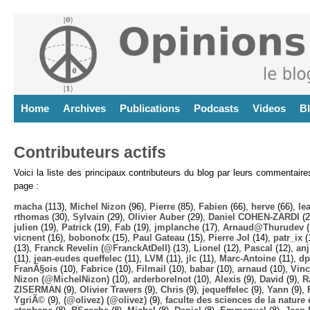
Home
Archives
Publications
Podcasts
Videos
B
Contributeurs actifs
Voici la liste des principaux contributeurs du blog par leurs commentair
page :
macha
(113),
Michel Nizon
(96),
Pierre
(85),
Fabien
(66),
herve
(66),
lea
rthomas
(30),
Sylvain
(29),
Olivier Auber
(29),
Daniel COHEN-ZARDI
(2
julien
(19),
Patrick
(19),
Fab
(19),
jmplanche
(17),
Arnaud@Thurudev (
vicnent
(16),
bobonofx
(15),
Paul Gateau
(15),
Pierre Jol
(14),
patr_ix
(
(13),
Franck Revelin (@FranckAtDell)
(13),
Lionel
(12),
Pascal
(12),
anj
(11),
jean-eudes queffelec
(11),
LVM
(11),
jlc
(11),
Marc-Antoine
(11),
dp
FranÃ§ois
(10),
Fabrice
(10),
Filmail
(10),
babar
(10),
arnaud
(10),
Vinc
Nizon (@MichelNizon)
(10),
arderborelnot
(10),
Alexis
(9),
David
(9),
R
ZISERMAN
(9),
Olivier Travers
(9),
Chris
(9),
jequeffelec
(9),
Yann
(9),
YgriÃ©
(9),
(@olivez) (@olivez)
(9),
faculte des sciences de la nature e