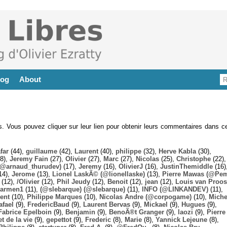
log
About
es. Vous pouvez cliquer sur leur lien pour obtenir leurs commentaires dans ce
far
(44),
guillaume
(42),
Laurent
(40),
philippe
(32),
Herve Kabla
(30),
8),
Jeremy Fain
(27),
Olivier
(27),
Marc
(27),
Nicolas
(25),
Christophe
(22),
@arnaud_thurudev)
(17),
Jeremy
(16),
OlivierJ
(16),
JustinThemiddle
(16)
14),
Jerome
(13),
Lionel LaskÃ© (@lionellaske)
(13),
Pierre Mawas (@Pe
(12),
/Olivier
(12),
Phil Jeudy
(12),
Benoit
(12),
jean
(12),
Louis van Proos
armen1
(11),
(@slebarque) (@slebarque)
(11),
INFO (@LINKANDEV)
(11),
ent
(10),
Philippe Marques
(10),
Nicolas Andre (@corpogame)
(10),
Miche
afael
(9),
FredericBaud
(9),
Laurent Bervas
(9),
Mickael
(9),
Hugues
(9),
Fabrice Epelboin
(9),
Benjamin
(9),
BenoÃ®t Granger
(9),
laozi
(9),
Pierre
t de la vie
(9),
gepettot
(9),
Frederic
(8),
Marie
(8),
Yannick Lejeune
(8),