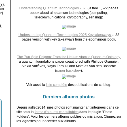
7),
Understanding Quantum Technologies 2025
, a free 1,522 pages
ien
r)
ebook about all quantum technologies (computing,
telecommunications, cryptography, sensing):
),
Understanding Quantum Technologies 2025 Key takeaways
, a 38
pages version with key takeaways from the eponymous book.
The Two-Spin Enigma: From the Helium Atom to Quantum Ontology
,
a quantum foundations paper coauthored with Philippe Grangier,
Alexia Auffèves, Nayla Farouki and Mathias Van den Bossche
(
paper backstory
).
Voir aussi la
liste complète
des publications de ce blog.
Derniers albums photos
Depuis juillet 2014, mes photos sont maintenant intégrées dans ce
site sous la
forme d'albums consultables
dans le plugin "Photo-
Folders". Voici les derniers albums publiés ou mis à jour. Cliquez sur
les vignettes pour accéder aux albums.