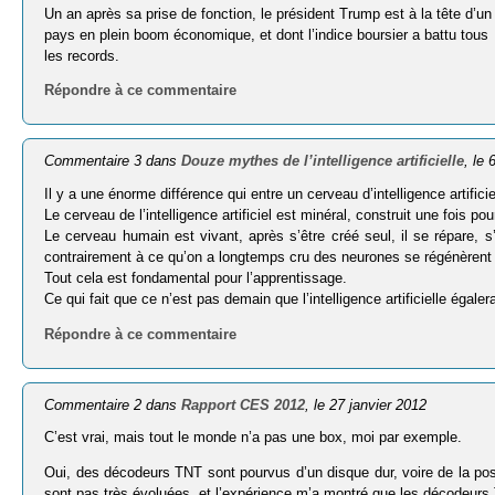
Un an après sa prise de fonction, le président Trump est à la tête d’un
pays en plein boom économique, et dont l’indice boursier a battu tous
les records.
Répondre à ce commentaire
Commentaire 3 dans
Douze mythes de l’intelligence artificielle
, le
Il y a une énorme différence qui entre un cerveau d’intelligence artifici
Le cerveau de l’intelligence artificiel est minéral, construit une fois pou
Le cerveau humain est vivant, après s’être créé seul, il se répare,
contrairement à ce qu’on a longtemps cru des neurones se régénèrent
Tout cela est fondamental pour l’apprentissage.
Ce qui fait que ce n’est pas demain que l’intelligence artificielle égale
Répondre à ce commentaire
Commentaire 2 dans
Rapport CES 2012
, le 27 janvier 2012
C’est vrai, mais tout le monde n’a pas une box, moi par exemple.
Oui, des décodeurs TNT sont pourvus d’un disque dur, voire de la possi
sont pas très évoluées, et l’expérience m’a montré que les décodeurs