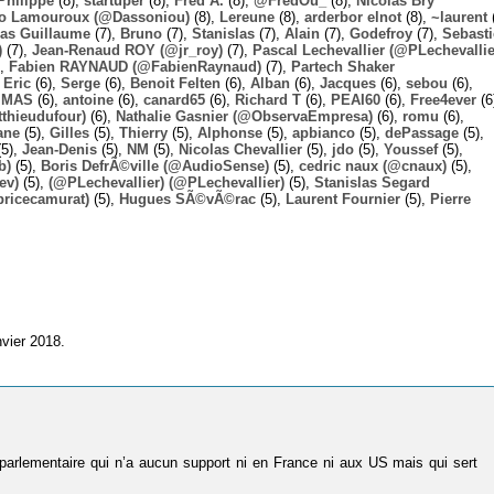
Philippe
(8),
startuper
(8),
Fred A.
(8),
@FredOu_
(8),
Nicolas Bry
o Lamouroux (@Dassoniou)
(8),
Lereune
(8),
arderbor elnot
(8),
~laurent
(
las Guillaume
(7),
Bruno
(7),
Stanislas
(7),
Alain
(7),
Godefroy
(7),
Sebast
)
(7),
Jean-Renaud ROY (@jr_roy)
(7),
Pascal Lechevallier (@PLechevallie
),
Fabien RAYNAUD (@FabienRaynaud)
(7),
Partech Shaker
,
Eric
(6),
Serge
(6),
Benoit Felten
(6),
Alban
(6),
Jacques
(6),
sebou
(6),
,
MAS
(6),
antoine
(6),
canard65
(6),
Richard T
(6),
PEAI60
(6),
Free4ever
(6
thieudufour)
(6),
Nathalie Gasnier (@ObservaEmpresa)
(6),
romu
(6),
ane
(5),
Gilles
(5),
Thierry
(5),
Alphonse
(5),
apbianco
(5),
dePassage
(5),
5),
Jean-Denis
(5),
NM
(5),
Nicolas Chevallier
(5),
jdo
(5),
Youssef
(5),
b)
(5),
Boris DefrÃ©ville (@AudioSense)
(5),
cedric naux (@cnaux)
(5),
ev)
(5),
(@PLechevallier) (@PLechevallier)
(5),
Stanislas Segard
bricecamurat)
(5),
Hugues SÃ©vÃ©rac
(5),
Laurent Fournier
(5),
Pierre
nvier 2018.
tiparlementaire qui n’a aucun support ni en France ni aux US mais qui sert