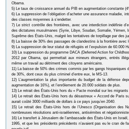
Obama.
5) Le taux de croissance annuel du PIB en augmentation constante (4
6) La suppression de l’obligation d’acheter une assurance maladie, in
des classes moyennes à s’endetter.
7) Le strict contrôle des frontières, avec une interdiction indéfinie 
des dictatures musulmanes (Syrie, Libye, Soudan, Somalie, Yémen, Ira
Suprême des États-Unis, malgré les tentatives de torpillage par des j
8) La baisse de 30% des passages de clandestins à la frontière avec 
9) La suppression de leur statut de réfugiés et l’expulsion de 60.000 Ha
10) La suppression du programme DACA (Deferred Action for Childhood A
2012 par Obama, qui permettait aux mineurs étrangers, entrés illég
même un travail au détriment des citoyens américains.
11) La baisse de 50% des crimes commis par les gangs hispaniques de
de 30%, dont ceux du plus criminel d’entre eux, le MS-13.
12) L’augmentation la plus importante du budget de la défense depu
augmentation de 16%), et l’enrôlement de 20.000 soldats de plus.
13) Le retrait des États-Unis hors du « Pacte mondial sur les migrants
14) Le retrait des États-Unis hors du désastreux « Accord de Paris sur
aurait coûté 3000 milliards de dollars à ce pays jusqu’en 2040.
15) Le retrait des États-Unis hors de l’Unesco (Organisation des Na
nombreuses résolutions anti-israéliennes, antisémites et négationniste
16) Le transfert à Jérusalem de l’ambassade des États-Unis en Israël,
1995, et que les présidents précédents n’avaient pas eu le cran de fai
peuple juif.