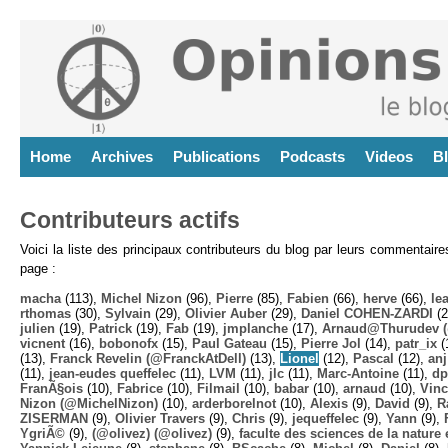
Home
Archives
Publications
Podcasts
Videos
B
Contributeurs actifs
Voici la liste des principaux contributeurs du blog par leurs commentair
page :
macha
(113),
Michel Nizon
(96),
Pierre
(85),
Fabien
(66),
herve
(66),
lea
rthomas
(30),
Sylvain
(29),
Olivier Auber
(29),
Daniel COHEN-ZARDI
(2
julien
(19),
Patrick
(19),
Fab
(19),
jmplanche
(17),
Arnaud@Thurudev (
vicnent
(16),
bobonofx
(15),
Paul Gateau
(15),
Pierre Jol
(14),
patr_ix
(
(13),
Franck Revelin (@FranckAtDell)
(13),
Lionel
(12),
Pascal
(12),
anj
(11),
jean-eudes queffelec
(11),
LVM
(11),
jlc
(11),
Marc-Antoine
(11),
dp
FranÃ§ois
(10),
Fabrice
(10),
Filmail
(10),
babar
(10),
arnaud
(10),
Vinc
Nizon (@MichelNizon)
(10),
arderborelnot
(10),
Alexis
(9),
David
(9),
R
ZISERMAN
(9),
Olivier Travers
(9),
Chris
(9),
jequeffelec
(9),
Yann
(9),
YgriÃ©
(9),
(@olivez) (@olivez)
(9),
faculte des sciences de la nature e