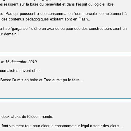
réalisent sur la base du bénévolat et dans l’esprit du logiciel libre.
es des iPad qui poussent à une consommation “commerciale” complètement à
up des contenus pédagogiques existant sont en Flash…
sent se “gargariser” d’être en avance ou pour que des constructeurs aient un
ur demain !
, le 16 décembre 2010
urnalistes savent offrir.
oxee l’a mis en boite et Free aurait pu le faire…
n deux clicks de télécommande.
rs font vraiment tout pour aider le consommateur légal à sortir des clous…