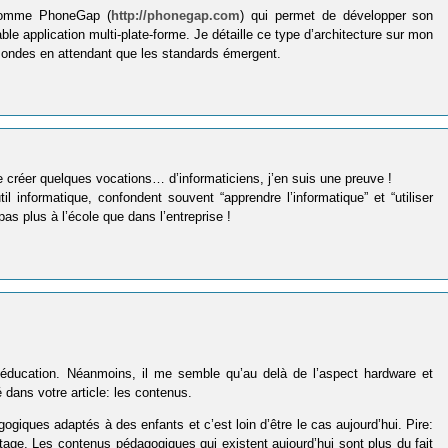
n comme PhoneGap (
http://phonegap.com
) qui permet de développer son
le application multi-plate-forme. Je détaille ce type d’architecture sur mon
mondes en attendant que les standards émergent.
 créer quelques vocations… d’informaticiens, j’en suis une preuve !
til informatique, confondent souvent “apprendre l’informatique” et “utiliser
pas plus à l’école que dans l’entreprise !
l’éducation. Néanmoins, il me semble qu’au delà de l’aspect hardware et
 dans votre article: les contenus.
ogiques adaptés à des enfants et c’est loin d’être le cas aujourd’hui. Pire:
iratage. Les contenus pédagogiques qui existent aujourd’hui sont plus du fait