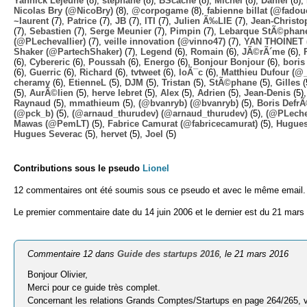
Yannick Lejeune
(8),
stephane
(8),
BScache
(8),
Michel
(8),
Daniel
(8),
Nicolas Bry (@NicoBry)
(8),
@corpogame
(8),
fabienne billat (@fadou
~laurent
(7),
Patrice
(7),
JB
(7),
ITI
(7),
Julien Ã‰LIE
(7),
Jean-Christo
(7),
Sebastien
(7),
Serge Meunier
(7),
Pimpin
(7),
Lebarque StÃ©phane
(@PLechevallier)
(7),
veille innovation (@vinno47)
(7),
YAN THOINET 
Shaker (@PartechShaker)
(7),
Legend
(6),
Romain
(6),
JÃ©rÃ´me
(6),
(6),
Cybereric
(6),
Poussah
(6),
Energo
(6),
Bonjour Bonjour
(6),
boris
(6),
Guerric
(6),
Richard
(6),
tvtweet
(6),
loÃ¯c
(6),
Matthieu Dufour (@
cheramy
(6),
EtienneL
(5),
DJM
(5),
Tristan
(5),
StÃ©phane
(5),
Gilles
(
(5),
AurÃ©lien
(5),
herve lebret
(5),
Alex
(5),
Adrien
(5),
Jean-Denis
(5)
Raynaud
(5),
mmathieum
(5),
(@bvanryb) (@bvanryb)
(5),
Boris Defr
(@pck_b)
(5),
(@arnaud_thurudev) (@arnaud_thurudev)
(5),
(@PLechev
Mawas (@PemLT)
(5),
Fabrice Camurat (@fabricecamurat)
(5),
Hugue
Hugues Severac
(5),
hervet
(5),
Joel
(5)
Contributions sous le pseudo
Lionel
12 commentaires ont été soumis sous ce pseudo et avec le même email.
Le premier commentaire date du 14 juin 2006 et le dernier est du 21 mars
Commentaire 12 dans
Guide des startups 2016
, le 21 mars 2016
Bonjour Olivier,
Merci pour ce guide très complet.
Concernant les relations Grands Comptes/Startups en page 264/265,