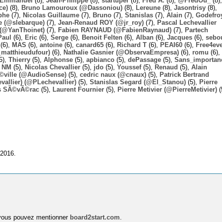
Emmanuel
(8),
Jean-Philippe
(8),
startuper
(8),
Fred A.
(8),
@FredOu_
(8),
ce)
(8),
Bruno Lamouroux (@Dassoniou)
(8),
Lereune
(8),
Jasontrisy
(8),
phe
(7),
Nicolas Guillaume
(7),
Bruno
(7),
Stanislas
(7),
Alain
(7),
Godefro
 (@slebarque)
(7),
Jean-Renaud ROY (@jr_roy)
(7),
Pascal Lechevallier
(@YanThoinet)
(7),
Fabien RAYNAUD (@FabienRaynaud)
(7),
Partech
Paul
(6),
Eric
(6),
Serge
(6),
Benoit Felten
(6),
Alban
(6),
Jacques
(6),
sebo
(6),
MAS
(6),
antoine
(6),
canard65
(6),
Richard T
(6),
PEAI60
(6),
Free4ev
_matthieudufour)
(6),
Nathalie Gasnier (@ObservaEmpresa)
(6),
romu
(6),
5),
Thierry
(5),
Alphonse
(5),
apbianco
(5),
dePassage
(5),
Sans_importan
,
NM
(5),
Nicolas Chevallier
(5),
jdo
(5),
Youssef
(5),
Renaud
(5),
Alain
Ã©ville (@AudioSense)
(5),
cedric naux (@cnaux)
(5),
Patrick Bertrand
allier) (@PLechevallier)
(5),
Stanislas Segard (@El_Stanou)
(5),
Pierre
s SÃ©vÃ©rac
(5),
Laurent Fournier
(5),
Pierre Metivier (@PierreMetivier)
(
 2016.
 vous pouvez mentionner
board2start.com
.