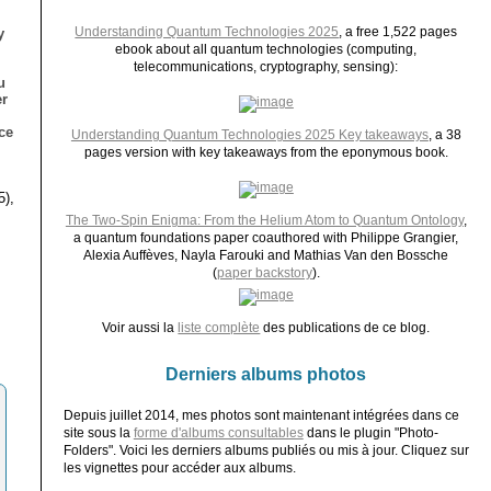
Understanding Quantum Technologies 2025
, a free 1,522 pages
y
ebook about all quantum technologies (computing,
telecommunications, cryptography, sensing):
u
er
ce
Understanding Quantum Technologies 2025 Key takeaways
, a 38
pages version with key takeaways from the eponymous book.
5),
The Two-Spin Enigma: From the Helium Atom to Quantum Ontology
,
a quantum foundations paper coauthored with Philippe Grangier,
Alexia Auffèves, Nayla Farouki and Mathias Van den Bossche
(
paper backstory
).
Voir aussi la
liste complète
des publications de ce blog.
Derniers albums photos
Depuis juillet 2014, mes photos sont maintenant intégrées dans ce
site sous la
forme d'albums consultables
dans le plugin "Photo-
Folders". Voici les derniers albums publiés ou mis à jour. Cliquez sur
les vignettes pour accéder aux albums.