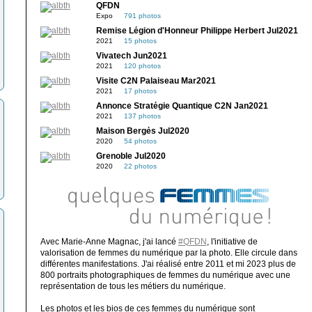
QFDN
Expo
791 photos
Remise Légion d'Honneur Philippe Herbert Jul2021
2021
15 photos
Vivatech Jun2021
2021
120 photos
Visite C2N Palaiseau Mar2021
2021
17 photos
Annonce Stratégie Quantique C2N Jan2021
2021
137 photos
Maison Bergès Jul2020
2020
54 photos
Grenoble Jul2020
2020
22 photos
Avec Marie-Anne Magnac, j'ai lancé
#QFDN
, l'initiative de
valorisation de femmes du numérique par la photo. Elle circule dans
différentes manifestations. J'ai réalisé entre 2011 et mi 2023 plus de
800 portraits photographiques de femmes du numérique avec une
représentation de tous les métiers du numérique.
Les photos et les bios de ces femmes du numérique sont