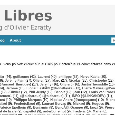
log
About
es. Vous pouvez cliquer sur leur lien pour obtenir leurs commentaires dans ce
far
(44),
guillaume
(42),
Laurent
(40),
philippe
(32),
Herve Kabla
(30),
8),
Jeremy Fain
(27),
Olivier
(27),
Marc
(27),
Nicolas
(25),
Christophe
(22),
@arnaud_thurudev)
(17),
Jeremy
(16),
OlivierJ
(16),
JustinThemiddle
(16)
14),
Jerome
(13),
Lionel LaskÃ© (@lionellaske)
(13),
Pierre Mawas (@Pe
(12),
/Olivier
(12),
Phil Jeudy
(12),
Benoit
(12),
jean
(12),
Louis van Proos
armen1
(11),
(@slebarque) (@slebarque)
(11),
INFO (@LINKANDEV)
(11),
ent
(10),
Philippe Marques
(10),
Nicolas Andre (@corpogame)
(10),
Miche
afael
(9),
FredericBaud
(9),
Laurent Bervas
(9),
Mickael
(9),
Hugues
(9),
Fabrice Epelboin
(9),
Benjamin
(9),
BenoÃ®t Granger
(9),
laozi
(9),
Pierre
t de la vie
(9),
gepettot
(9),
arderbor elnot
(9),
Frederic
(8),
Marie
(8),