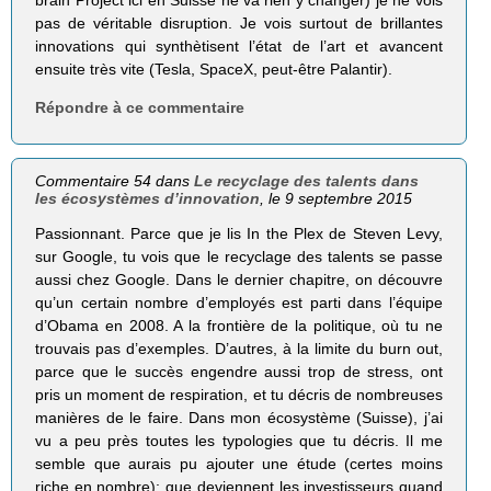
brain Project ici en Suisse ne va rien y changer) je ne vois
pas de véritable disruption. Je vois surtout de brillantes
innovations qui synthètisent l’état de l’art et avancent
ensuite très vite (Tesla, SpaceX, peut-être Palantir).
Répondre à ce commentaire
Commentaire 54 dans
Le recyclage des talents dans
les écosystèmes d’innovation
, le 9 septembre 2015
Passionnant. Parce que je lis In the Plex de Steven Levy,
sur Google, tu vois que le recyclage des talents se passe
aussi chez Google. Dans le dernier chapitre, on découvre
qu’un certain nombre d’employés est parti dans l’équipe
d’Obama en 2008. A la frontière de la politique, où tu ne
trouvais pas d’exemples. D’autres, à la limite du burn out,
parce que le succès engendre aussi trop de stress, ont
pris un moment de respiration, et tu décris de nombreuses
manières de le faire. Dans mon écosystème (Suisse), j’ai
vu a peu près toutes les typologies que tu décris. Il me
semble que aurais pu ajouter une étude (certes moins
riche en nombre): que deviennent les investisseurs quand