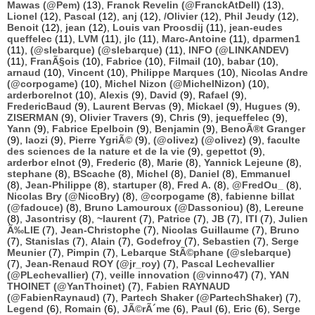
Mawas (@Pem)
(13),
Franck Revelin (@FranckAtDell)
(13),
Lionel
(12),
Pascal
(12),
anj
(12),
/Olivier
(12),
Phil Jeudy
(12),
Benoit
(12),
jean
(12),
Louis van Proosdij
(11),
jean-eudes
queffelec
(11),
LVM
(11),
jlc
(11),
Marc-Antoine
(11),
dparmen1
(11),
(@slebarque) (@slebarque)
(11),
INFO (@LINKANDEV)
(11),
FranÃ§ois
(10),
Fabrice
(10),
Filmail
(10),
babar
(10),
arnaud
(10),
Vincent
(10),
Philippe Marques
(10),
Nicolas Andre
(@corpogame)
(10),
Michel Nizon (@MichelNizon)
(10),
arderborelnot
(10),
Alexis
(9),
David
(9),
Rafael
(9),
FredericBaud
(9),
Laurent Bervas
(9),
Mickael
(9),
Hugues
(9),
ZISERMAN
(9),
Olivier Travers
(9),
Chris
(9),
jequeffelec
(9),
Yann
(9),
Fabrice Epelboin
(9),
Benjamin
(9),
BenoÃ®t Granger
(9),
laozi
(9),
Pierre YgriÃ©
(9),
(@olivez) (@olivez)
(9),
faculte
des sciences de la nature et de la vie
(9),
gepettot
(9),
arderbor elnot
(9),
Frederic
(8),
Marie
(8),
Yannick Lejeune
(8),
stephane
(8),
BScache
(8),
Michel
(8),
Daniel
(8),
Emmanuel
(8),
Jean-Philippe
(8),
startuper
(8),
Fred A.
(8),
@FredOu_
(8),
Nicolas Bry (@NicoBry)
(8),
@corpogame
(8),
fabienne billat
(@fadouce)
(8),
Bruno Lamouroux (@Dassoniou)
(8),
Lereune
(8),
Jasontrisy
(8),
~laurent
(7),
Patrice
(7),
JB
(7),
ITI
(7),
Julien
Ã‰LIE
(7),
Jean-Christophe
(7),
Nicolas Guillaume
(7),
Bruno
(7),
Stanislas
(7),
Alain
(7),
Godefroy
(7),
Sebastien
(7),
Serge
Meunier
(7),
Pimpin
(7),
Lebarque StÃ©phane (@slebarque)
(7),
Jean-Renaud ROY (@jr_roy)
(7),
Pascal Lechevallier
(@PLechevallier)
(7),
veille innovation (@vinno47)
(7),
YAN
THOINET (@YanThoinet)
(7),
Fabien RAYNAUD
(@FabienRaynaud)
(7),
Partech Shaker (@PartechShaker)
(7),
Legend
(6),
Romain
(6),
JÃ©rÃ´me
(6),
Paul
(6),
Eric
(6),
Serge