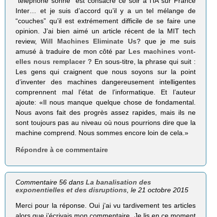
“téléphone sonne” est consacré ce soir à l’IA sur France
Inter… et je suis d’accord qu’il y a un tel mélange de
“couches” qu’il est extrémement difficile de se faire une
opinion. J’ai bien aimé un article récent de la MIT tech
review,
Will Machines Eliminate Us?
que je me suis
amusé à traduire de mon côté par
Les machines vont-
elles nous remplacer ?
En sous-titre, la phrase qui suit :
Les gens qui craignent que nous soyons sur la point
d’inventer des machines dangereusement intelligentes
comprennent mal l’état de l’informatique. Et l’auteur
ajoute: «Il nous manque quelque chose de fondamental.
Nous avons fait des progrès assez rapides, mais ils ne
sont toujours pas au niveau où nous pourrions dire que la
machine comprend. Nous sommes encore loin de cela.»
Répondre à ce commentaire
Commentaire 56 dans
La banalisation des
exponentielles et des disruptions
, le 21 octobre 2015
Merci pour la réponse. Oui j’ai vu tardivement tes articles
alors que j’écrivais mon commentaire. Je lis en ce moment