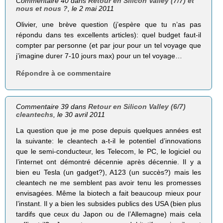
Commentaire 40 dans
Retour en Silicon Valley (7/7) et
nous et nous ?
, le 2 mai 2011
Olivier, une brève question (j’espère que tu n’as pas
répondu dans tes excellents articles): quel budget faut-il
compter par personne (et par jour pour un tel voyage que
j’imagine durer 7-10 jours max) pour un tel voyage…
Répondre à ce commentaire
Commentaire 39 dans
Retour en Silicon Valley (6/7)
cleantechs
, le 30 avril 2011
La question que je me pose depuis quelques années est
la suivante: le cleantech a-t-il le potentiel d’innovations
que le semi-conducteur, les Telecom, le PC, le logiciel ou
l’internet ont démontré décennie après décennie. Il y a
bien eu Tesla (un gadget?), A123 (un succès?) mais les
cleantech ne me semblent pas avoir tenu les promesses
envisagées. Même la biotech a fait beaucoup mieux pour
l’instant. Il y a bien les subsides publics des USA (bien plus
tardifs que ceux du Japon ou de l’Allemagne) mais cela