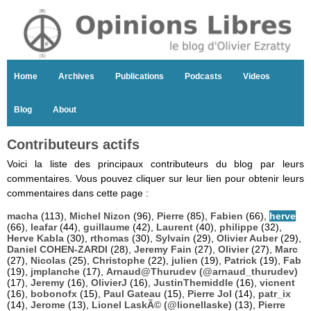
Home
Archives
Publications
Podcasts
Videos
Blog
About
Contributeurs actifs
Voici la liste des principaux contributeurs du blog par leurs
commentaires. Vous pouvez cliquer sur leur lien pour obtenir leurs
commentaires dans cette page :
macha
(113),
Michel Nizon
(96),
Pierre
(85),
Fabien
(66),
herve
(66),
leafar
(44),
guillaume
(42),
Laurent
(40),
philippe
(32),
Herve Kabla
(30),
rthomas
(30),
Sylvain
(29),
Olivier Auber
(29),
Daniel COHEN-ZARDI
(28),
Jeremy Fain
(27),
Olivier
(27),
Marc
(27),
Nicolas
(25),
Christophe
(22),
julien
(19),
Patrick
(19),
Fab
(19),
jmplanche
(17),
Arnaud@Thurudev (@arnaud_thurudev)
(17),
Jeremy
(16),
OlivierJ
(16),
JustinThemiddle
(16),
vicnent
(16),
bobonofx
(15),
Paul Gateau
(15),
Pierre Jol
(14),
patr_ix
(14),
Jerome
(13),
Lionel LaskÃ© (@lionellaske)
(13),
Pierre