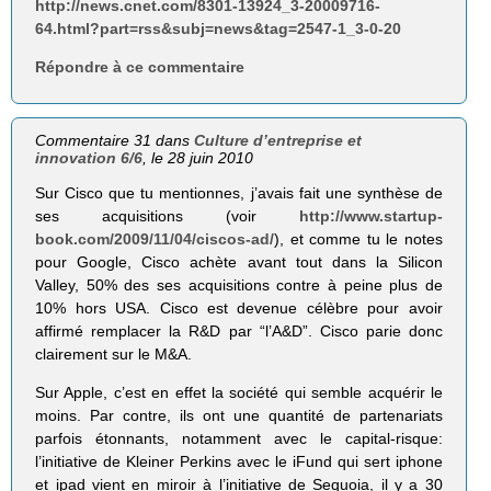
http://news.cnet.com/8301-13924_3-20009716-
64.html?part=rss&subj=news&tag=2547-1_3-0-20
Répondre à ce commentaire
Commentaire 31 dans
Culture d’entreprise et
innovation 6/6
, le 28 juin 2010
Sur Cisco que tu mentionnes, j’avais fait une synthèse de
ses acquisitions (voir
http://www.startup-
book.com/2009/11/04/ciscos-ad/
), et comme tu le notes
pour Google, Cisco achète avant tout dans la Silicon
Valley, 50% des ses acquisitions contre à peine plus de
10% hors USA. Cisco est devenue célèbre pour avoir
affirmé remplacer la R&D par “l’A&D”. Cisco parie donc
clairement sur le M&A.
Sur Apple, c’est en effet la société qui semble acquérir le
moins. Par contre, ils ont une quantité de partenariats
parfois étonnants, notamment avec le capital-risque:
l’initiative de Kleiner Perkins avec le iFund qui sert iphone
et ipad vient en miroir à l’initiative de Sequoia, il y a 30