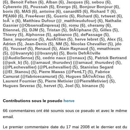
(6),
Benoit Felten
(6),
Alban
(6),
Jacques
(6),
sebou
(6),
Cybereric
(6),
Poussah
(6),
Energo
(6),
Bonjour Bonjour
(6),
boris
(6),
MAS
(6),
antoine
(6),
canard65
(6),
Richard T
(6),
PEAI60
(6),
Free4ever
(6),
Guerric
(6),
Richard
(6),
tvtweet
(6),
loÃ¯c
(6),
Matthieu Dufour (@_matthieudufour)
(6),
Nathalie
Gasnier (@ObservaEmpresa)
(6),
romu
(6),
cheramy
(6),
EtienneL
(5),
DJM
(5),
Tristan
(5),
StÃ©phane
(5),
Gilles
(5),
Thierry
(5),
Alphonse
(5),
apbianco
(5),
dePassage
(5),
Sans_importance
(5),
AurÃ©lien
(5),
herve lebret
(5),
Alex
(5),
Adrien
(5),
Jean-Denis
(5),
NM
(5),
Nicolas Chevallier
(5),
jdo
(5),
Youssef
(5),
Renaud
(5),
Alain Raynaud
(5),
mmathieum
(5),
(@bvanryb) (@bvanryb)
(5),
Boris DefrÃ©ville
(@AudioSense)
(5),
cedric naux (@cnaux)
(5),
Patrick Bertrand
(@pck_b)
(5),
(@arnaud_thurudev) (@arnaud_thurudev)
(5),
(@PLechevallier) (@PLechevallier)
(5),
Stanislas Segard
(@El_Stanou)
(5),
Pierre Mawas (@PemLT)
(5),
Fabrice
Camurat (@fabricecamurat)
(5),
Hugues SÃ©vÃ©rac
(5),
Laurent Fournier
(5),
Pierre Metivier (@PierreMetivier)
(5),
Hugues Severac
(5),
hervet
(5),
Joel
(5),
binance
(5)
Contributions sous le pseudo
herve
66 commentaires ont été soumis sous ce pseudo et avec le même
email.
Le premier commentaire date du 17 mai 2008 et le dernier est du