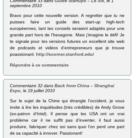
Commentaire 33 dans
Guide Startups – Le XIII
, le 1
septembre 2010
Bravo pour cette nouvelle version. A regretter que tu ne
puisses faire un guide des start-up high-tech
européennes, tant tes conseils seraient adaptés pour une
grande part hors de l’hexagone. Mais j’imagine le défi! Je
te signale pour tes versions futures un excellent site web
de podcasts et vidéos d’entrepreneurs que je trouve
poassionant:
http://ecorner.stanford.edu/
Répondre à ce commentaire
Commentaire 32 dans
Back from China – Shanghai
Expo
, le 19 juillet 2010
Sur le sujet de la Chine qui étrangle l’occident, je vous
invite à lire les inquiétudes (très crédibles) de Andy Grove
(ex-patron d’Intel). Il pense que les USA ont un vrai
problème car il ne suffit pas d’inventer, il faut aussi
produire, fabriquer chez soi sans quoi l’on perd une part
de sa capacité à innover. Passionant!