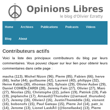
Home
Archives
Publications
Podcasts
Videos
Blog
About
Contributeurs actifs
Voici la liste des principaux contributeurs du blog par leurs
commentaires. Vous pouvez cliquer sur leur lien pour obtenir leurs
commentaires dans cette page :
macha
(113),
Michel Nizon
(96),
Pierre
(85),
Fabien
(66),
herve
(66),
leafar
(44),
guillaume
(42),
Laurent
(40),
philippe
(32),
Herve Kabla
(30),
rthomas
(30),
Sylvain
(29),
Olivier Auber
(29),
Daniel COHEN-ZARDI
(28),
Jeremy Fain
(27),
Olivier
(27),
Marc
(27),
Nicolas
(25),
Christophe
(22),
julien
(19),
Patrick
(19),
Fab
(19),
jmplanche
(17),
Arnaud@Thurudev (@arnaud_thurudev)
(17),
Jeremy
(16),
OlivierJ
(16),
JustinThemiddle
(16),
vicnent
(16),
bobonofx
(15),
Paul Gateau
(15),
Pierre Jol
(14),
patr_ix
(14),
Jerome
(13),
Lionel LaskÃ© (@lionellaske)
(13),
Pierre