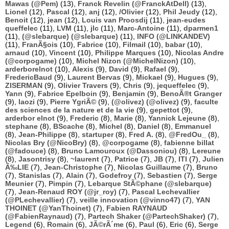
Mawas (@Pem)
(13),
Franck Revelin (@FranckAtDell)
(13),
Lionel
(12),
Pascal
(12),
anj
(12),
/Olivier
(12),
Phil Jeudy
(12),
Benoit
(12),
jean
(12),
Louis van Proosdij
(11),
jean-eudes
queffelec
(11),
LVM
(11),
jlc
(11),
Marc-Antoine
(11),
dparmen1
(11),
(@slebarque) (@slebarque)
(11),
INFO (@LINKANDEV)
(11),
FranÃ§ois
(10),
Fabrice
(10),
Filmail
(10),
babar
(10),
arnaud
(10),
Vincent
(10),
Philippe Marques
(10),
Nicolas Andre
(@corpogame)
(10),
Michel Nizon (@MichelNizon)
(10),
arderborelnot
(10),
Alexis
(9),
David
(9),
Rafael
(9),
FredericBaud
(9),
Laurent Bervas
(9),
Mickael
(9),
Hugues
(9),
ZISERMAN
(9),
Olivier Travers
(9),
Chris
(9),
jequeffelec
(9),
Yann
(9),
Fabrice Epelboin
(9),
Benjamin
(9),
BenoÃ®t Granger
(9),
laozi
(9),
Pierre YgriÃ©
(9),
(@olivez) (@olivez)
(9),
faculte
des sciences de la nature et de la vie
(9),
gepettot
(9),
arderbor elnot
(9),
Frederic
(8),
Marie
(8),
Yannick Lejeune
(8),
stephane
(8),
BScache
(8),
Michel
(8),
Daniel
(8),
Emmanuel
(8),
Jean-Philippe
(8),
startuper
(8),
Fred A.
(8),
@FredOu_
(8),
Nicolas Bry (@NicoBry)
(8),
@corpogame
(8),
fabienne billat
(@fadouce)
(8),
Bruno Lamouroux (@Dassoniou)
(8),
Lereune
(8),
Jasontrisy
(8),
~laurent
(7),
Patrice
(7),
JB
(7),
ITI
(7),
Julien
Ã‰LIE
(7),
Jean-Christophe
(7),
Nicolas Guillaume
(7),
Bruno
(7),
Stanislas
(7),
Alain
(7),
Godefroy
(7),
Sebastien
(7),
Serge
Meunier
(7),
Pimpin
(7),
Lebarque StÃ©phane (@slebarque)
(7),
Jean-Renaud ROY (@jr_roy)
(7),
Pascal Lechevallier
(@PLechevallier)
(7),
veille innovation (@vinno47)
(7),
YAN
THOINET (@YanThoinet)
(7),
Fabien RAYNAUD
(@FabienRaynaud)
(7),
Partech Shaker (@PartechShaker)
(7),
Legend
(6),
Romain
(6),
JÃ©rÃ´me
(6),
Paul
(6),
Eric
(6),
Serge