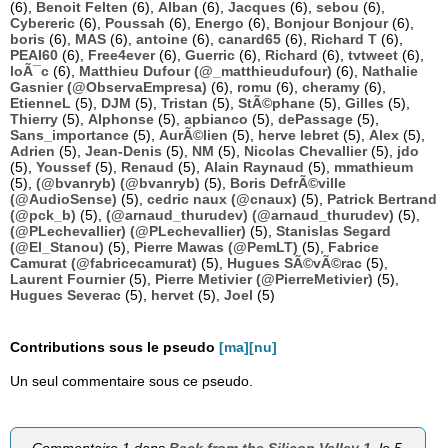
(6),
Benoit Felten
(6),
Alban
(6),
Jacques
(6),
sebou
(6),
Cybereric
(6),
Poussah
(6),
Energo
(6),
Bonjour Bonjour
(6),
boris
(6),
MAS
(6),
antoine
(6),
canard65
(6),
Richard T
(6),
PEAI60
(6),
Free4ever
(6),
Guerric
(6),
Richard
(6),
tvtweet
(6),
loÃ¯c
(6),
Matthieu Dufour (@_matthieudufour)
(6),
Nathalie
Gasnier (@ObservaEmpresa)
(6),
romu
(6),
cheramy
(6),
EtienneL
(5),
DJM
(5),
Tristan
(5),
StÃ©phane
(5),
Gilles
(5),
Thierry
(5),
Alphonse
(5),
apbianco
(5),
dePassage
(5),
Sans_importance
(5),
AurÃ©lien
(5),
herve lebret
(5),
Alex
(5),
Adrien
(5),
Jean-Denis
(5),
NM
(5),
Nicolas Chevallier
(5),
jdo
(5),
Youssef
(5),
Renaud
(5),
Alain Raynaud
(5),
mmathieum
(5),
(@bvanryb) (@bvanryb)
(5),
Boris DefrÃ©ville
(@AudioSense)
(5),
cedric naux (@cnaux)
(5),
Patrick Bertrand
(@pck_b)
(5),
(@arnaud_thurudev) (@arnaud_thurudev)
(5),
(@PLechevallier) (@PLechevallier)
(5),
Stanislas Segard
(@El_Stanou)
(5),
Pierre Mawas (@PemLT)
(5),
Fabrice
Camurat (@fabricecamurat)
(5),
Hugues SÃ©vÃ©rac
(5),
Laurent Fournier
(5),
Pierre Metivier (@PierreMetivier)
(5),
Hugues Severac
(5),
hervet
(5),
Joel
(5)
Contributions sous le pseudo
[ma][nu]
Un seul commentaire sous ce pseudo.