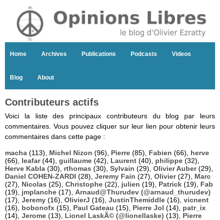
Home
Archives
Publications
Podcasts
Videos
Blog
About
Contributeurs actifs
Voici la liste des principaux contributeurs du blog par leurs
commentaires. Vous pouvez cliquer sur leur lien pour obtenir leurs
commentaires dans cette page :
macha
(113),
Michel Nizon
(96),
Pierre
(85),
Fabien
(66),
herve
(66),
leafar
(44),
guillaume
(42),
Laurent
(40),
philippe
(32),
Herve Kabla
(30),
rthomas
(30),
Sylvain
(29),
Olivier Auber
(29),
Daniel COHEN-ZARDI
(28),
Jeremy Fain
(27),
Olivier
(27),
Marc
(27),
Nicolas
(25),
Christophe
(22),
julien
(19),
Patrick
(19),
Fab
(19),
jmplanche
(17),
Arnaud@Thurudev (@arnaud_thurudev)
(17),
Jeremy
(16),
OlivierJ
(16),
JustinThemiddle
(16),
vicnent
(16),
bobonofx
(15),
Paul Gateau
(15),
Pierre Jol
(14),
patr_ix
(14),
Jerome
(13),
Lionel LaskÃ© (@lionellaske)
(13),
Pierre