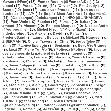
Mawas (@Pem)
(13),
Franck Revelin (@FranckAtDell)
(13),
Lionel
(12),
Pascal
(12),
anj
(12),
/Olivier
(12),
Phil Jeudy
(12),
Benoit
(12),
jean
(12),
Louis van Proosdij
(11),
jean-eudes
queffelec
(11),
LVM
(11),
jlc
(11),
Marc-Antoine
(11),
dparmen1
(11),
(@slebarque) (@slebarque)
(11),
INFO (@LINKANDEV)
(11),
FranÃ§ois
(10),
Fabrice
(10),
Filmail
(10),
babar
(10),
arnaud
(10),
Vincent
(10),
Philippe Marques
(10),
Nicolas Andre
(@corpogame)
(10),
Michel Nizon (@MichelNizon)
(10),
arderborelnot
(10),
Alexis
(9),
David
(9),
Rafael
(9),
FredericBaud
(9),
Laurent Bervas
(9),
Mickael
(9),
Hugues
(9),
ZISERMAN
(9),
Olivier Travers
(9),
Chris
(9),
jequeffelec
(9),
Yann
(9),
Fabrice Epelboin
(9),
Benjamin
(9),
BenoÃ®t Granger
(9),
laozi
(9),
Pierre YgriÃ©
(9),
(@olivez) (@olivez)
(9),
faculte
des sciences de la nature et de la vie
(9),
gepettot
(9),
arderbor elnot
(9),
Frederic
(8),
Marie
(8),
Yannick Lejeune
(8),
stephane
(8),
BScache
(8),
Michel
(8),
Daniel
(8),
Emmanuel
(8),
Jean-Philippe
(8),
startuper
(8),
Fred A.
(8),
@FredOu_
(8),
Nicolas Bry (@NicoBry)
(8),
@corpogame
(8),
fabienne billat
(@fadouce)
(8),
Bruno Lamouroux (@Dassoniou)
(8),
Lereune
(8),
Jasontrisy
(8),
~laurent
(7),
Patrice
(7),
JB
(7),
ITI
(7),
Julien
Ã‰LIE
(7),
Jean-Christophe
(7),
Nicolas Guillaume
(7),
Bruno
(7),
Stanislas
(7),
Alain
(7),
Godefroy
(7),
Sebastien
(7),
Serge
Meunier
(7),
Pimpin
(7),
Lebarque StÃ©phane (@slebarque)
(7),
Jean-Renaud ROY (@jr_roy)
(7),
Pascal Lechevallier
(@PLechevallier)
(7),
veille innovation (@vinno47)
(7),
YAN
THOINET (@YanThoinet)
(7),
Fabien RAYNAUD
(@FabienRaynaud)
(7),
Partech Shaker (@PartechShaker)
(7),
Legend
(6),
Romain
(6),
JÃ©rÃ´me
(6),
Paul
(6),
Eric
(6),
Serge