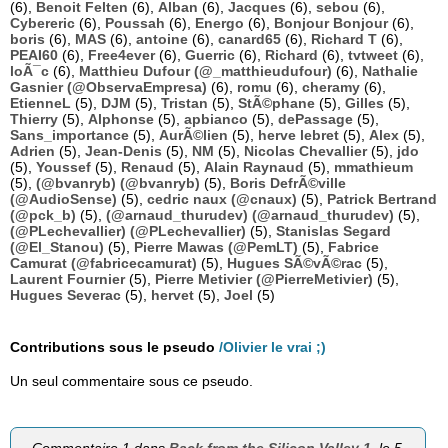
(6),
Benoit Felten
(6),
Alban
(6),
Jacques
(6),
sebou
(6),
Cybereric
(6),
Poussah
(6),
Energo
(6),
Bonjour Bonjour
(6),
boris
(6),
MAS
(6),
antoine
(6),
canard65
(6),
Richard T
(6),
PEAI60
(6),
Free4ever
(6),
Guerric
(6),
Richard
(6),
tvtweet
(6),
loÃ¯c
(6),
Matthieu Dufour (@_matthieudufour)
(6),
Nathalie
Gasnier (@ObservaEmpresa)
(6),
romu
(6),
cheramy
(6),
EtienneL
(5),
DJM
(5),
Tristan
(5),
StÃ©phane
(5),
Gilles
(5),
Thierry
(5),
Alphonse
(5),
apbianco
(5),
dePassage
(5),
Sans_importance
(5),
AurÃ©lien
(5),
herve lebret
(5),
Alex
(5),
Adrien
(5),
Jean-Denis
(5),
NM
(5),
Nicolas Chevallier
(5),
jdo
(5),
Youssef
(5),
Renaud
(5),
Alain Raynaud
(5),
mmathieum
(5),
(@bvanryb) (@bvanryb)
(5),
Boris DefrÃ©ville
(@AudioSense)
(5),
cedric naux (@cnaux)
(5),
Patrick Bertrand
(@pck_b)
(5),
(@arnaud_thurudev) (@arnaud_thurudev)
(5),
(@PLechevallier) (@PLechevallier)
(5),
Stanislas Segard
(@El_Stanou)
(5),
Pierre Mawas (@PemLT)
(5),
Fabrice
Camurat (@fabricecamurat)
(5),
Hugues SÃ©vÃ©rac
(5),
Laurent Fournier
(5),
Pierre Metivier (@PierreMetivier)
(5),
Hugues Severac
(5),
hervet
(5),
Joel
(5)
Contributions sous le pseudo
/Olivier le vrai ;)
Un seul commentaire sous ce pseudo.