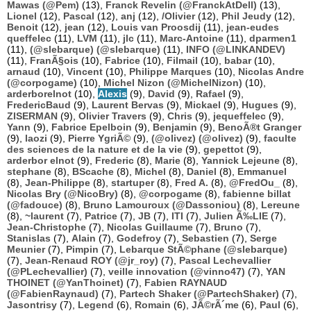
Mawas (@Pem)
(13),
Franck Revelin (@FranckAtDell)
(13),
Lionel
(12),
Pascal
(12),
anj
(12),
/Olivier
(12),
Phil Jeudy
(12),
Benoit
(12),
jean
(12),
Louis van Proosdij
(11),
jean-eudes
queffelec
(11),
LVM
(11),
jlc
(11),
Marc-Antoine
(11),
dparmen1
(11),
(@slebarque) (@slebarque)
(11),
INFO (@LINKANDEV)
(11),
FranÃ§ois
(10),
Fabrice
(10),
Filmail
(10),
babar
(10),
arnaud
(10),
Vincent
(10),
Philippe Marques
(10),
Nicolas Andre
(@corpogame)
(10),
Michel Nizon (@MichelNizon)
(10),
arderborelnot
(10),
Alexis
(9),
David
(9),
Rafael
(9),
FredericBaud
(9),
Laurent Bervas
(9),
Mickael
(9),
Hugues
(9),
ZISERMAN
(9),
Olivier Travers
(9),
Chris
(9),
jequeffelec
(9),
Yann
(9),
Fabrice Epelboin
(9),
Benjamin
(9),
BenoÃ®t Granger
(9),
laozi
(9),
Pierre YgriÃ©
(9),
(@olivez) (@olivez)
(9),
faculte
des sciences de la nature et de la vie
(9),
gepettot
(9),
arderbor elnot
(9),
Frederic
(8),
Marie
(8),
Yannick Lejeune
(8),
stephane
(8),
BScache
(8),
Michel
(8),
Daniel
(8),
Emmanuel
(8),
Jean-Philippe
(8),
startuper
(8),
Fred A.
(8),
@FredOu_
(8),
Nicolas Bry (@NicoBry)
(8),
@corpogame
(8),
fabienne billat
(@fadouce)
(8),
Bruno Lamouroux (@Dassoniou)
(8),
Lereune
(8),
~laurent
(7),
Patrice
(7),
JB
(7),
ITI
(7),
Julien Ã‰LIE
(7),
Jean-Christophe
(7),
Nicolas Guillaume
(7),
Bruno
(7),
Stanislas
(7),
Alain
(7),
Godefroy
(7),
Sebastien
(7),
Serge
Meunier
(7),
Pimpin
(7),
Lebarque StÃ©phane (@slebarque)
(7),
Jean-Renaud ROY (@jr_roy)
(7),
Pascal Lechevallier
(@PLechevallier)
(7),
veille innovation (@vinno47)
(7),
YAN
THOINET (@YanThoinet)
(7),
Fabien RAYNAUD
(@FabienRaynaud)
(7),
Partech Shaker (@PartechShaker)
(7),
Jasontrisy
(7),
Legend
(6),
Romain
(6),
JÃ©rÃ´me
(6),
Paul
(6),