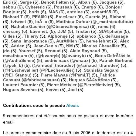
Eric
(6),
Serge
(6),
Benoit Felten
(6),
Alban
(6),
Jacques
(6),
sebou
(6),
Cybereric
(6),
Poussah
(6),
Energo
(6),
Bonjour
Bonjour
(6),
boris
(6),
MAS
(6),
antoine
(6),
canard65
(6),
Richard T
(6),
PEAI60
(6),
Free4ever
(6),
Guerric
(6),
Richard
(6),
tvtweet
(6),
loÃ¯c
(6),
Matthieu Dufour (@_matthieudufour)
(6),
Nathalie Gasnier (@ObservaEmpresa)
(6),
romu
(6),
cheramy
(6),
EtienneL
(5),
DJM
(5),
Tristan
(5),
StÃ©phane
(5),
Gilles
(5),
Thierry
(5),
Alphonse
(5),
apbianco
(5),
dePassage
(5),
Sans_importance
(5),
AurÃ©lien
(5),
herve lebret
(5),
Alex
(5),
Adrien
(5),
Jean-Denis
(5),
NM
(5),
Nicolas Chevallier
(5),
jdo
(5),
Youssef
(5),
Renaud
(5),
Alain Raynaud
(5),
mmathieum
(5),
(@bvanryb) (@bvanryb)
(5),
Boris DefrÃ©ville
(@AudioSense)
(5),
cedric naux (@cnaux)
(5),
Patrick Bertrand
(@pck_b)
(5),
(@arnaud_thurudev) (@arnaud_thurudev)
(5),
(@PLechevallier) (@PLechevallier)
(5),
Stanislas Segard
(@El_Stanou)
(5),
Pierre Mawas (@PemLT)
(5),
Fabrice
Camurat (@fabricecamurat)
(5),
Hugues SÃ©vÃ©rac
(5),
Laurent Fournier
(5),
Pierre Metivier (@PierreMetivier)
(5),
Hugues Severac
(5),
hervet
(5),
Joel
(5)
Contributions sous le pseudo
Alexis
9 commentaires ont été soumis sous ce pseudo et avec le même
email.
Le premier commentaire date du 9 juin 2006 et le dernier est du 4