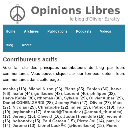
Home
Archives
Publications
Podcasts
Videos
Blog
About
Contributeurs actifs
Voici la liste des principaux contributeurs du blog par leurs
commentaires. Vous pouvez cliquer sur leur lien pour obtenir leurs
commentaires dans cette page :
macha
(113),
Michel Nizon
(96),
Pierre
(85),
Fabien
(66),
herve
(66),
leafar
(44),
guillaume
(42),
Laurent
(40),
philippe
(32),
Herve Kabla
(30),
rthomas
(30),
Sylvain
(29),
Olivier Auber
(29),
Daniel COHEN-ZARDI
(28),
Jeremy Fain
(27),
Olivier
(27),
Marc
(27),
Nicolas
(25),
Christophe
(22),
julien
(19),
Patrick
(19),
Fab
(19),
jmplanche
(17),
Arnaud@Thurudev (@arnaud_thurudev)
(17),
Jeremy
(16),
OlivierJ
(16),
JustinThemiddle
(16),
vicnent
(16),
bobonofx
(15),
Paul Gateau
(15),
Pierre Jol
(14),
patr_ix
(14),
Jerome
(13),
Lionel LaskÃ© (@lionellaske)
(13),
Pierre