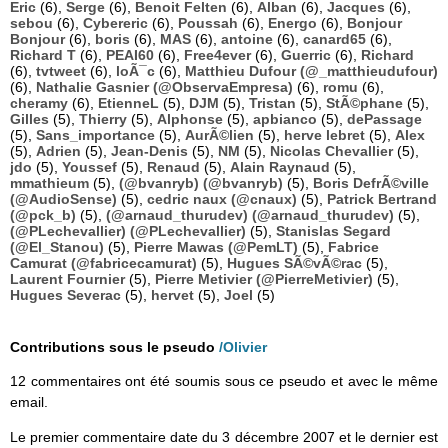
Eric
(6),
Serge
(6),
Benoit Felten
(6),
Alban
(6),
Jacques
(6),
sebou
(6),
Cybereric
(6),
Poussah
(6),
Energo
(6),
Bonjour
Bonjour
(6),
boris
(6),
MAS
(6),
antoine
(6),
canard65
(6),
Richard T
(6),
PEAI60
(6),
Free4ever
(6),
Guerric
(6),
Richard
(6),
tvtweet
(6),
loÃ¯c
(6),
Matthieu Dufour (@_matthieudufour)
(6),
Nathalie Gasnier (@ObservaEmpresa)
(6),
romu
(6),
cheramy
(6),
EtienneL
(5),
DJM
(5),
Tristan
(5),
StÃ©phane
(5),
Gilles
(5),
Thierry
(5),
Alphonse
(5),
apbianco
(5),
dePassage
(5),
Sans_importance
(5),
AurÃ©lien
(5),
herve lebret
(5),
Alex
(5),
Adrien
(5),
Jean-Denis
(5),
NM
(5),
Nicolas Chevallier
(5),
jdo
(5),
Youssef
(5),
Renaud
(5),
Alain Raynaud
(5),
mmathieum
(5),
(@bvanryb) (@bvanryb)
(5),
Boris DefrÃ©ville
(@AudioSense)
(5),
cedric naux (@cnaux)
(5),
Patrick Bertrand
(@pck_b)
(5),
(@arnaud_thurudev) (@arnaud_thurudev)
(5),
(@PLechevallier) (@PLechevallier)
(5),
Stanislas Segard
(@El_Stanou)
(5),
Pierre Mawas (@PemLT)
(5),
Fabrice
Camurat (@fabricecamurat)
(5),
Hugues SÃ©vÃ©rac
(5),
Laurent Fournier
(5),
Pierre Metivier (@PierreMetivier)
(5),
Hugues Severac
(5),
hervet
(5),
Joel
(5)
Contributions sous le pseudo
/Olivier
12 commentaires ont été soumis sous ce pseudo et avec le même
email.
Le premier commentaire date du 3 décembre 2007 et le dernier est