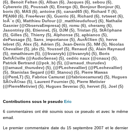
(6),
Benoit Felten
(6),
Alban
(6),
Jacques
(6),
sebou
(6),
Cybereric
(6),
Poussah
(6),
Energo
(6),
Bonjour Bonjour
(6),
boris
(6),
MAS
(6),
antoine
(6),
canard65
(6),
Richard T
(6),
PEAI60
(6),
Free4ever
(6),
Guerric
(6),
Richard
(6),
tvtweet
(6),
loÃ¯c
(6),
Matthieu Dufour (@_matthieudufour)
(6),
Nathalie
Gasnier (@ObservaEmpresa)
(6),
romu
(6),
cheramy
(6),
Jasontrisy
(6),
EtienneL
(5),
DJM
(5),
Tristan
(5),
StÃ©phane
(5),
Gilles
(5),
Thierry
(5),
Alphonse
(5),
apbianco
(5),
dePassage
(5),
Sans_importance
(5),
AurÃ©lien
(5),
herve
lebret
(5),
Alex
(5),
Adrien
(5),
Jean-Denis
(5),
NM
(5),
Nicolas
Chevallier
(5),
jdo
(5),
Youssef
(5),
Renaud
(5),
Alain Raynaud
(5),
mmathieum
(5),
(@bvanryb) (@bvanryb)
(5),
Boris
DefrÃ©ville (@AudioSense)
(5),
cedric naux (@cnaux)
(5),
Patrick Bertrand (@pck_b)
(5),
(@arnaud_thurudev)
(@arnaud_thurudev)
(5),
(@PLechevallier) (@PLechevallier)
(5),
Stanislas Segard (@El_Stanou)
(5),
Pierre Mawas
(@PemLT)
(5),
Fabrice Camurat (@fabricecamurat)
(5),
Hugues
SÃ©vÃ©rac
(5),
Laurent Fournier
(5),
Pierre Metivier
(@PierreMetivier)
(5),
Hugues Severac
(5),
hervet
(5),
Joel
(5)
Contributions sous le pseudo
Eric
6 commentaires ont été soumis sous ce pseudo et avec le même
email.
Le premier commentaire date du 15 septembre 2007 et le dernier