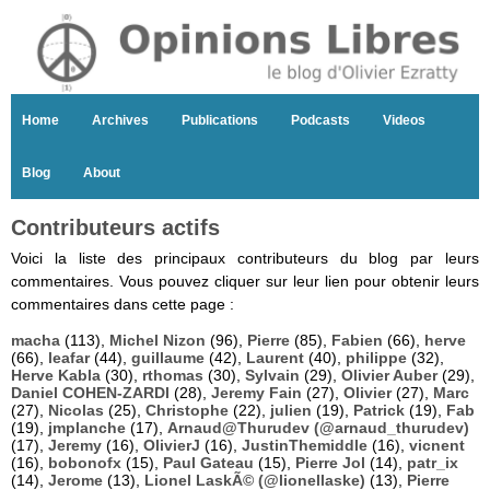
Home
Archives
Publications
Podcasts
Videos
Blog
About
Contributeurs actifs
Voici la liste des principaux contributeurs du blog par leurs
commentaires. Vous pouvez cliquer sur leur lien pour obtenir leurs
commentaires dans cette page :
macha
(113),
Michel Nizon
(96),
Pierre
(85),
Fabien
(66),
herve
(66),
leafar
(44),
guillaume
(42),
Laurent
(40),
philippe
(32),
Herve Kabla
(30),
rthomas
(30),
Sylvain
(29),
Olivier Auber
(29),
Daniel COHEN-ZARDI
(28),
Jeremy Fain
(27),
Olivier
(27),
Marc
(27),
Nicolas
(25),
Christophe
(22),
julien
(19),
Patrick
(19),
Fab
(19),
jmplanche
(17),
Arnaud@Thurudev (@arnaud_thurudev)
(17),
Jeremy
(16),
OlivierJ
(16),
JustinThemiddle
(16),
vicnent
(16),
bobonofx
(15),
Paul Gateau
(15),
Pierre Jol
(14),
patr_ix
(14),
Jerome
(13),
Lionel LaskÃ© (@lionellaske)
(13),
Pierre