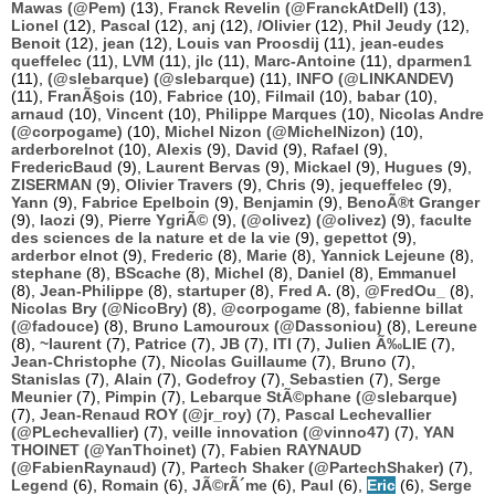
Mawas (@Pem)
(13),
Franck Revelin (@FranckAtDell)
(13),
Lionel
(12),
Pascal
(12),
anj
(12),
/Olivier
(12),
Phil Jeudy
(12),
Benoit
(12),
jean
(12),
Louis van Proosdij
(11),
jean-eudes
queffelec
(11),
LVM
(11),
jlc
(11),
Marc-Antoine
(11),
dparmen1
(11),
(@slebarque) (@slebarque)
(11),
INFO (@LINKANDEV)
(11),
FranÃ§ois
(10),
Fabrice
(10),
Filmail
(10),
babar
(10),
arnaud
(10),
Vincent
(10),
Philippe Marques
(10),
Nicolas Andre
(@corpogame)
(10),
Michel Nizon (@MichelNizon)
(10),
arderborelnot
(10),
Alexis
(9),
David
(9),
Rafael
(9),
FredericBaud
(9),
Laurent Bervas
(9),
Mickael
(9),
Hugues
(9),
ZISERMAN
(9),
Olivier Travers
(9),
Chris
(9),
jequeffelec
(9),
Yann
(9),
Fabrice Epelboin
(9),
Benjamin
(9),
BenoÃ®t Granger
(9),
laozi
(9),
Pierre YgriÃ©
(9),
(@olivez) (@olivez)
(9),
faculte
des sciences de la nature et de la vie
(9),
gepettot
(9),
arderbor elnot
(9),
Frederic
(8),
Marie
(8),
Yannick Lejeune
(8),
stephane
(8),
BScache
(8),
Michel
(8),
Daniel
(8),
Emmanuel
(8),
Jean-Philippe
(8),
startuper
(8),
Fred A.
(8),
@FredOu_
(8),
Nicolas Bry (@NicoBry)
(8),
@corpogame
(8),
fabienne billat
(@fadouce)
(8),
Bruno Lamouroux (@Dassoniou)
(8),
Lereune
(8),
~laurent
(7),
Patrice
(7),
JB
(7),
ITI
(7),
Julien Ã‰LIE
(7),
Jean-Christophe
(7),
Nicolas Guillaume
(7),
Bruno
(7),
Stanislas
(7),
Alain
(7),
Godefroy
(7),
Sebastien
(7),
Serge
Meunier
(7),
Pimpin
(7),
Lebarque StÃ©phane (@slebarque)
(7),
Jean-Renaud ROY (@jr_roy)
(7),
Pascal Lechevallier
(@PLechevallier)
(7),
veille innovation (@vinno47)
(7),
YAN
THOINET (@YanThoinet)
(7),
Fabien RAYNAUD
(@FabienRaynaud)
(7),
Partech Shaker (@PartechShaker)
(7),
Legend
(6),
Romain
(6),
JÃ©rÃ´me
(6),
Paul
(6),
Eric
(6),
Serge