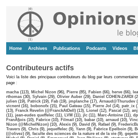
Home
Archives
Publications
Podcasts
Videos
B
Contributeurs actifs
Voici la liste des principaux contributeurs du blog par leurs commentair
page :
macha
(113),
Michel Nizon
(96),
Pierre
(85),
Fabien
(66),
herve
(66),
lea
rthomas
(30),
Sylvain
(29),
Olivier Auber
(29),
Daniel COHEN-ZARDI
(2
julien
(19),
Patrick
(19),
Fab
(19),
jmplanche
(17),
Arnaud@Thurudev (
vicnent
(16),
bobonofx
(15),
Paul Gateau
(15),
Pierre Jol
(14),
patr_ix
(
(13),
Franck Revelin (@FranckAtDell)
(13),
Lionel
(12),
Pascal
(12),
anj
(11),
jean-eudes queffelec
(11),
LVM
(11),
jlc
(11),
Marc-Antoine
(11),
dp
FranÃ§ois
(10),
Fabrice
(10),
Filmail
(10),
babar
(10),
arnaud
(10),
Vinc
Nizon (@MichelNizon)
(10),
Alexis
(9),
David
(9),
Rafael
(9),
FredericB
Travers
(9),
Chris
(9),
jequeffelec
(9),
Yann
(9),
Fabrice Epelboin
(9),
B
(@olivez)
(9),
faculte des sciences de la nature et de la vie
(9),
gepett