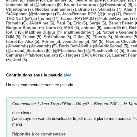
Michel
(8),
Daniel
(8),
Emmanuel
(8),
Jean-Philippe
(8),
startuper
(8),
fabienne billat (@fadouce)
(8),
Bruno Lamouroux (@Dassoniou)
(8),
L
Christophe
(7),
Nicolas Guillaume
(7),
Bruno
(7),
Stanislas
(7),
Alain
(
StÃ©phane (@slebarque)
(7),
Jean-Renaud ROY (@jr_roy)
(7),
Pascal 
THOINET (@YanThoinet)
(7),
Fabien RAYNAUD (@FabienRaynaud)
(7
Romain
(6),
JÃ©rÃ´me
(6),
Paul
(6),
Eric
(6),
Serge
(6),
Benoit Felten
(
Bonjour Bonjour
(6),
boris
(6),
MAS
(6),
antoine
(6),
canard65
(6),
Ric
loÃ¯c
(6),
Matthieu Dufour (@_matthieudufour)
(6),
Nathalie Gasnier
DJM
(5),
Tristan
(5),
StÃ©phane
(5),
Gilles
(5),
Thierry
(5),
Alphonse
(5
lebret
(5),
Alex
(5),
Adrien
(5),
Jean-Denis
(5),
NM
(5),
Nicolas Chevalli
(@bvanryb) (@bvanryb)
(5),
Boris DefrÃ©ville (@AudioSense)
(5),
ced
(@arnaud_thurudev)
(5),
(@PLechevallier) (@PLechevallier)
(5),
Stani
Camurat (@fabricecamurat)
(5),
Hugues SÃ©vÃ©rac
(5),
Laurent Four
(5),
Joel
(5)
Contributions sous le pseudo
alec
Un seul commentaire sous ce pseudo.
Commentaire 1 dans
Trop d’Etat – Où ça? – Bien en PDF…
, le 14 a
cher olivier
j’ai essayé en vain de downloader le pdf mais il plante mon acrobat 
merci
Répondre à ce commentaire