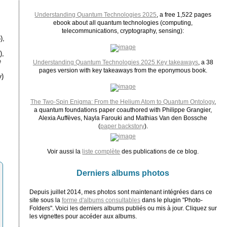
Understanding Quantum Technologies 2025
, a free 1,522 pages
ebook about all quantum technologies (computing,
telecommunications, cryptography, sensing):
),
),
e
Understanding Quantum Technologies 2025 Key takeaways
, a 38
pages version with key takeaways from the eponymous book.
)
The Two-Spin Enigma: From the Helium Atom to Quantum Ontology
,
a quantum foundations paper coauthored with Philippe Grangier,
Alexia Auffèves, Nayla Farouki and Mathias Van den Bossche
(
paper backstory
).
Voir aussi la
liste complète
des publications de ce blog.
Derniers albums photos
Depuis juillet 2014, mes photos sont maintenant intégrées dans ce
site sous la
forme d'albums consultables
dans le plugin "Photo-
Folders". Voici les derniers albums publiés ou mis à jour. Cliquez sur
les vignettes pour accéder aux albums.