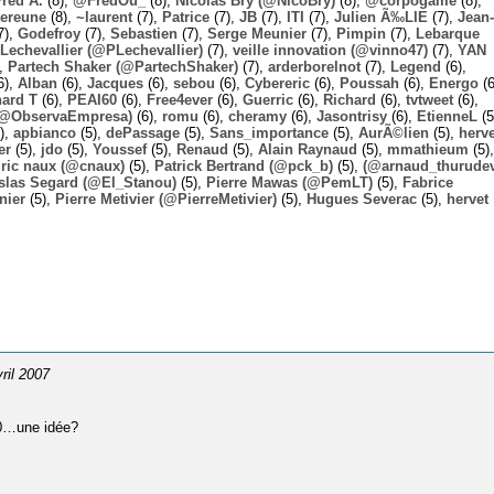
Fred A.
(8),
@FredOu_
(8),
Nicolas Bry (@NicoBry)
(8),
@corpogame
(8),
ereune
(8),
~laurent
(7),
Patrice
(7),
JB
(7),
ITI
(7),
Julien Ã‰LIE
(7),
Jean-
7),
Godefroy
(7),
Sebastien
(7),
Serge Meunier
(7),
Pimpin
(7),
Lebarque
Lechevallier (@PLechevallier)
(7),
veille innovation (@vinno47)
(7),
YAN
),
Partech Shaker (@PartechShaker)
(7),
arderborelnot
(7),
Legend
(6),
6),
Alban
(6),
Jacques
(6),
sebou
(6),
Cybereric
(6),
Poussah
(6),
Energo
(6
hard T
(6),
PEAI60
(6),
Free4ever
(6),
Guerric
(6),
Richard
(6),
tvtweet
(6),
 (@ObservaEmpresa)
(6),
romu
(6),
cheramy
(6),
Jasontrisy
(6),
EtienneL
(5
),
apbianco
(5),
dePassage
(5),
Sans_importance
(5),
AurÃ©lien
(5),
herv
er
(5),
jdo
(5),
Youssef
(5),
Renaud
(5),
Alain Raynaud
(5),
mmathieum
(5),
ric naux (@cnaux)
(5),
Patrick Bertrand (@pck_b)
(5),
(@arnaud_thurudev
slas Segard (@El_Stanou)
(5),
Pierre Mawas (@PemLT)
(5),
Fabrice
nier
(5),
Pierre Metivier (@PierreMetivier)
(5),
Hugues Severac
(5),
hervet
vril 2007
7.0…une idée?