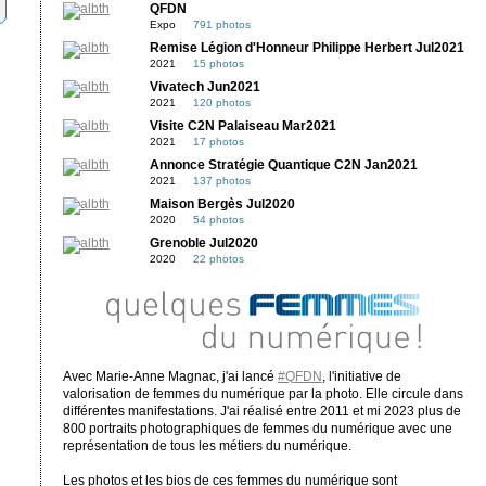
QFDN
Expo
791 photos
Remise Légion d'Honneur Philippe Herbert Jul2021
2021
15 photos
Vivatech Jun2021
2021
120 photos
Visite C2N Palaiseau Mar2021
2021
17 photos
Annonce Stratégie Quantique C2N Jan2021
2021
137 photos
Maison Bergès Jul2020
2020
54 photos
Grenoble Jul2020
2020
22 photos
Avec Marie-Anne Magnac, j'ai lancé
#QFDN
, l'initiative de
valorisation de femmes du numérique par la photo. Elle circule dans
différentes manifestations. J'ai réalisé entre 2011 et mi 2023 plus de
800 portraits photographiques de femmes du numérique avec une
représentation de tous les métiers du numérique.
Les photos et les bios de ces femmes du numérique sont