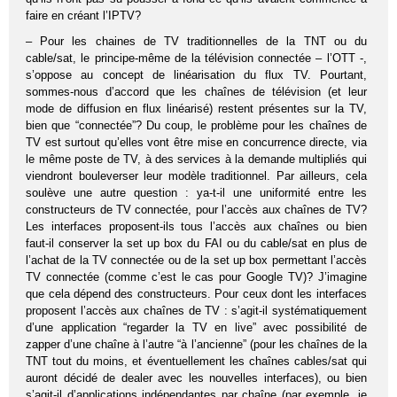
faire en créant l’IPTV?
– Pour les chaines de TV traditionnelles de la TNT ou du
cable/sat, le principe-même de la télévision connectée – l’OTT -,
s’oppose au concept de linéarisation du flux TV. Pourtant,
sommes-nous d’accord que les chaînes de télévision (et leur
mode de diffusion en flux linéarisé) restent présentes sur la TV,
bien que “connectée”? Du coup, le problème pour les chaînes de
TV est surtout qu’elles vont être mise en concurrence directe, via
le même poste de TV, à des services à la demande multipliés qui
viendront bouleverser leur modèle traditionnel. Par ailleurs, cela
soulève une autre question : ya-t-il une uniformité entre les
constructeurs de TV connectée, pour l’accès aux chaînes de TV?
Les interfaces proposent-ils tous l’accès aux chaînes ou bien
faut-il conserver la set up box du FAI ou du cable/sat en plus de
l’achat de la TV connectée ou de la set up box permettant l’accès
TV connectée (comme c’est le cas pour Google TV)? J’imagine
que cela dépend des constructeurs. Pour ceux dont les interfaces
proposent l’accès aux chaînes de TV : s’agit-il systématiquement
d’une application “regarder la TV en live” avec possibilité de
zapper d’une chaîne à l’autre “à l’ancienne” (pour les chaînes de la
TNT tout du moins, et éventuellement les chaînes cables/sat qui
auront décidé de dealer avec les nouvelles interfaces), ou bien
s’agit-il d’applications indépendantes par chaîne (par exemple, je