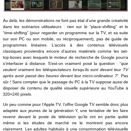
Au delà, les démonstrations ne font pas état d’une grande créativité
dans les scénarios utilisateurs : rien sur le “place-shifting” et le
“time-shifting” (pour regarder un programme sur la TV, et sa suite
sur son PC ou son mobile, ou réciproquement), pas de guide de
programmes linéaires. L’accès à des contenus télévisuels
classiques proviendra encore d’autres matériels comme les set-
top-boxes avec lesquels le moteur de recherche de Google pourra
s’interfacer à distance. S’est-on vraiment posé la question : “
que
veulent vraiment les téléspectateurs lorsqu’ils sont devant leur TV
après avoir passé des heures devant leur micro-ordinateur ?
”. Pas
sûr ! Sans compter que le passage du PC à la TV suppose aussi de
disposer de contenu de qualité visuelle supérieure au YouTube à
320×240 pixels.
Un peu comme pour l’Apple TV, l’offre Google TV semble donc plus
adaptée aux jeunes de la génération Y, une tentative de les faire
revenir devant le poste de télévision qu’ils ont en partie quitté
même si les études de marché ne le montrent pas encore
clairement. Les adultes habitués à une consommation télévisuelle