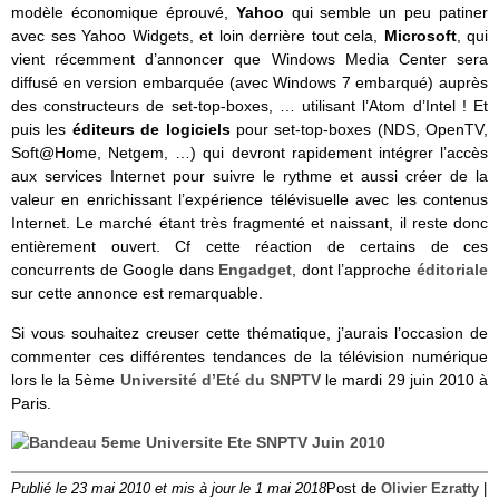
modèle économique éprouvé,
Yahoo
qui semble un peu patiner
avec ses Yahoo Widgets, et loin derrière tout cela,
Microsoft
, qui
vient récemment d’annoncer que Windows Media Center sera
diffusé en version embarquée (avec Windows 7 embarqué) auprès
des constructeurs de set-top-boxes, … utilisant l’Atom d’Intel ! Et
puis les
éditeurs de logiciels
pour set-top-boxes (NDS, OpenTV,
Soft@Home, Netgem, …) qui devront rapidement intégrer l’accès
aux services Internet pour suivre le rythme et aussi créer de la
valeur en enrichissant l’expérience télévisuelle avec les contenus
Internet. Le marché étant très fragmenté et naissant, il reste donc
entièrement ouvert. Cf cette réaction de certains de ces
concurrents de Google dans
Engadget
, dont l’approche
éditoriale
sur cette annonce est remarquable.
Si vous souhaitez creuser cette thématique, j’aurais l’occasion de
commenter ces différentes tendances de la télévision numérique
lors le la 5ème
Université d’Eté du SNPTV
le mardi 29 juin 2010 à
Paris.
Publié le 23 mai 2010 et mis à jour le 1 mai 2018
Post de
Olivier Ezratty
|