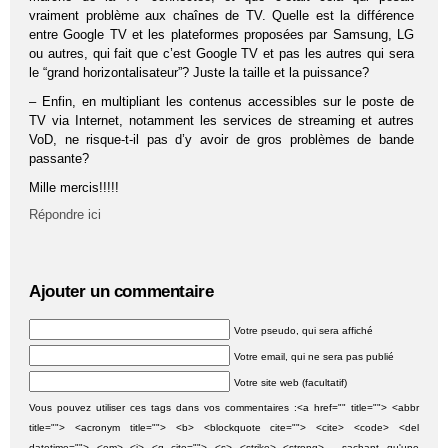
vraiment problème aux chaînes de TV. Quelle est la différence
entre Google TV et les plateformes proposées par Samsung, LG
ou autres, qui fait que c’est Google TV et pas les autres qui sera
le “grand horizontalisateur”? Juste la taille et la puissance?
– Enfin, en multipliant les contenus accessibles sur le poste de
TV via Internet, notamment les services de streaming et autres
VoD, ne risque-t-il pas d’y avoir de gros problèmes de bande
passante?
Mille mercis!!!!!
Répondre ici
Ajouter un commentaire
Votre pseudo, qui sera affiché
Votre email, qui ne sera pas publié
Votre site web (facultatif)
Vous pouvez utiliser ces tags dans vos commentaires :<a href="" title=""> <abbr
title=""> <acronym title=""> <b> <blockquote cite=""> <cite> <code> <del
datetime=""> <em> <i> <q cite=""> <s> <strike> <strong> , sachant qu'une