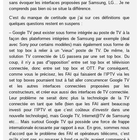
sans évoquer les interfaces proposées par Samsung, LG… Je ne
comprends pas bien où se situe la différence.
C’est du manque de certitude que j’ai sur ces définitions que
quelques questions restent en suspens :
– Google TV peut exister sous forme intégrée au poste de TV à la
façon des plateformes intégrées de Samsung par exemple (deal
avec Sony pour certains modèles) mais également sous forme de
set top box à relier à un “vieux” poste de TV. De même, la
solution TV connectée de LG passera par une set top box. Du
coup, il n’y a pas d'”opposition” entre set top box et télévision
connectée, donc entre set top box et OTT. Par conséquent,
comme vous le précisez, les FAI qui faisaient de l’IPTV via les
set top boxes pourraient tout à fait aller concurrencer Google TV
et les autres interfaces connectées proposées par les
constructeurs, et créer eux aussi des interfaces de TV connectée.
Leur problème ne serait donc plus la technologie de la TV
connectée en tant que telle (bien que les FAI aient beaucoup
investi pour l’IPTV et que c’est coûteux d’investir dans une
nouvelle technologie), mais Google TV, Internet@TV de Samsung
etc… Mais surtout Google TV qui possède une force de frappe
internationale écrasante par rapport à eux. En gros, sommes nous
d’accord que le problème des FAI et opérateurs télécoms, c’est
qu’ils n’ont pas su pousser à fond ce qu’ils avaient commencé à