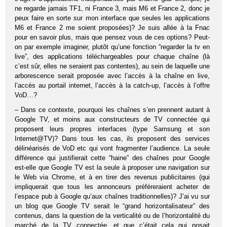
ne regarde jamais TF1, ni France 3, mais M6 et France 2, donc je
peux faire en sorte sur mon interface que seules les applications
M6 et France 2 me soient proposées)? Je suis allée à la Fnac
pour en savoir plus, mais que pensez vous de ces options? Peut-
on par exemple imaginer, plutôt qu’une fonction “regarder la tv en
live”, des applications téléchargeables pour chaque chaîne (là
c’est sûr, elles ne seraient pas contentes), au sein de laquelle une
arborescence serait proposée avec l’accès à la chaîne en live,
l’accès au portail internet, l’accès à la catch-up, l’accès à l’offre
VoD…?
– Dans ce contexte, pourquoi les chaînes s’en prennent autant à
Google TV, et moins aux constructeurs de TV connectée qui
proposent leurs propres interfaces (type Samsung et son
Internet@TV)? Dans tous les cas, ils proposent des services
délinéarisés de VoD etc qui vont fragmenter l’audience. La seule
différence qui justifierait cette “haine” des chaînes pour Google
est-elle que Google TV est la seule à proposer une navigation sur
le Web via Chrome, et à en tirer des revenus publicitaires (qui
impliquerait que tous les annonceurs préféreraient acheter de
l’espace pub à Google qu’aux chaînes traditionnelles)? J’ai vu sur
un blog que Google TV serait le “grand horizontalisateur” des
contenus, dans la question de la verticalité ou de l’horizontalité du
marché de la TV connectée, et que c’était cela qui posait