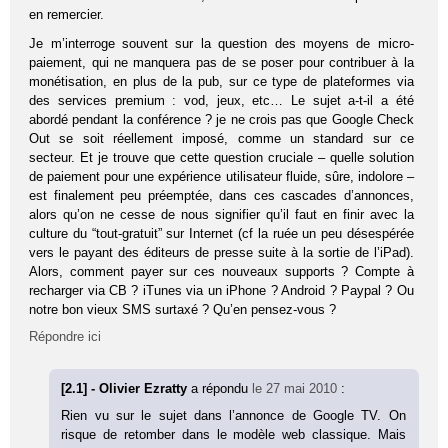
en remercier.
Je m’interroge souvent sur la question des moyens de micro-
paiement, qui ne manquera pas de se poser pour contribuer à la
monétisation, en plus de la pub, sur ce type de plateformes via
des services premium : vod, jeux, etc… Le sujet a-t-il a été
abordé pendant la conférence ? je ne crois pas que Google Check
Out se soit réellement imposé, comme un standard sur ce
secteur. Et je trouve que cette question cruciale – quelle solution
de paiement pour une expérience utilisateur fluide, sûre, indolore –
est finalement peu préemptée, dans ces cascades d’annonces,
alors qu’on ne cesse de nous signifier qu’il faut en finir avec la
culture du “tout-gratuit” sur Internet (cf la ruée un peu désespérée
vers le payant des éditeurs de presse suite à la sortie de l’iPad).
Alors, comment payer sur ces nouveaux supports ? Compte à
recharger via CB ? iTunes via un iPhone ? Android ? Paypal ? Ou
notre bon vieux SMS surtaxé ? Qu’en pensez-vous ?
Répondre ici
[2.1] - Olivier Ezratty
a répondu
le 27 mai 2010
:
Rien vu sur le sujet dans l’annonce de Google TV. On
risque de retomber dans le modèle web classique. Mais