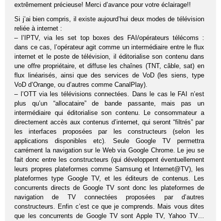
extrêmement précieuse! Merci d’avance pour votre éclairage!!
Si j’ai bien compris, il existe aujourd’hui deux modes de télévision
reliée à internet :
– l’IPTV, via les set top boxes des FAI/opérateurs télécoms :
dans ce cas, l’opérateur agit comme un intermédiaire entre le flux
internet et le poste de télévision, il éditorialise son contenu dans
une offre propriétaire, et diffuse les chaînes (TNT, câble, sat) en
flux linéarisés, ainsi que des services de VoD (les siens, type
VoD d’Orange, ou d’autres comme CanalPlay).
– l’OTT via les télévisions connectées. Dans le cas le FAI n’est
plus qu’un “allocataire” de bande passante, mais pas un
intermédiaire qui éditorialise son contenu. Le consommateur a
directement accès aux contenus d’internet, qui seront “filtrés” par
les interfaces proposées par les constructeurs (selon les
applications disponibles etc). Seule Google TV permettra
carrément la navigation sur le Web via Google Chrome. Le jeu se
fait donc entre les constructeurs (qui développent éventuellement
leurs propres plateformes comme Samsung et Internet@TV), les
plateformes type Google TV, et les éditeurs de contenus. Les
concurrents directs de Google TV sont donc les plateformes de
navigation de TV connectées proposées par d’autres
constructeurs. Enfin c’est ce que je comprends. Mais vous dites
que les concurrents de Google TV sont Apple TV, Yahoo TV…